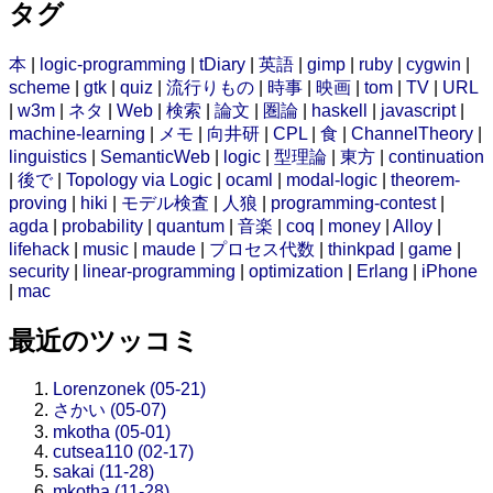
タグ
本
|
logic-programming
|
tDiary
|
英語
|
gimp
|
ruby
|
cygwin
|
scheme
|
gtk
|
quiz
|
流行りもの
|
時事
|
映画
|
tom
|
TV
|
URL
|
w3m
|
ネタ
|
Web
|
検索
|
論文
|
圏論
|
haskell
|
javascript
|
machine-learning
|
メモ
|
向井研
|
CPL
|
食
|
ChannelTheory
|
linguistics
|
SemanticWeb
|
logic
|
型理論
|
東方
|
continuation
|
後で
|
Topology via Logic
|
ocaml
|
modal-logic
|
theorem-
proving
|
hiki
|
モデル検査
|
人狼
|
programming-contest
|
agda
|
probability
|
quantum
|
音楽
|
coq
|
money
|
Alloy
|
lifehack
|
music
|
maude
|
プロセス代数
|
thinkpad
|
game
|
security
|
linear-programming
|
optimization
|
Erlang
|
iPhone
|
mac
最近のツッコミ
Lorenzonek (05-21)
さかい (05-07)
mkotha (05-01)
cutsea110 (02-17)
sakai (11-28)
mkotha (11-28)