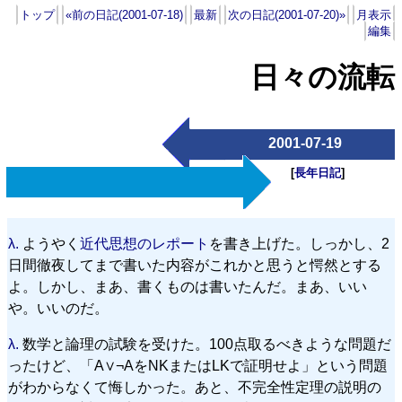
トップ
«前の日記(2001-07-18)
最新
次の日記(2001-07-20)»
月表示
編集
日々の流転
2001-07-19
[
長年日記
]
λ.
ようやく
近代思想のレポート
を書き上げた。しっかし、2
日間徹夜してまで書いた内容がこれかと思うと愕然とする
よ。しかし、まあ、書くものは書いたんだ。まあ、いい
や。いいのだ。
λ.
数学と論理の試験を受けた。100点取るべきような問題だ
ったけど、「A∨¬AをNKまたはLKで証明せよ」という問題
がわからなくて悔しかった。あと、不完全性定理の説明の