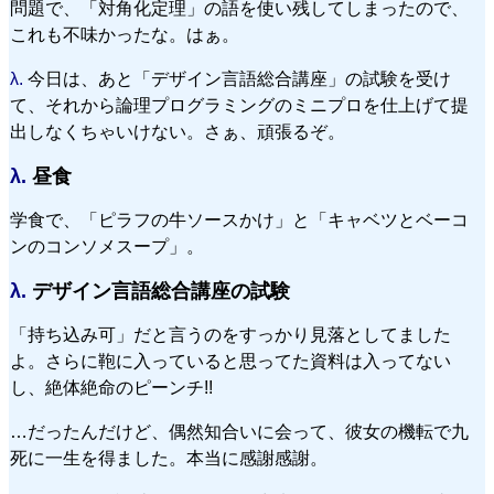
問題で、「対角化定理」の語を使い残してしまったので、
これも不味かったな。はぁ。
λ.
今日は、あと「デザイン言語総合講座」の試験を受け
て、それから論理プログラミングのミニプロを仕上げて提
出しなくちゃいけない。さぁ、頑張るぞ。
λ.
昼食
学食で、「ピラフの牛ソースかけ」と「キャベツとベーコ
ンのコンソメスープ」。
λ.
デザイン言語総合講座の試験
「持ち込み可」だと言うのをすっかり見落としてました
よ。さらに鞄に入っていると思ってた資料は入ってない
し、絶体絶命のピーンチ!!
…だったんだけど、偶然知合いに会って、彼女の機転で九
死に一生を得ました。本当に感謝感謝。