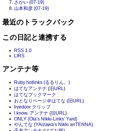
さかい (07-19)
山本和彦 (07-19)
最近のトラックバック
この日記と連携する
RSS 1.0
LIRS
アンテナ等
Ruby hotlinks (るるりん。)
はてなアンテナ
(
旧URL
)
はてなブックマーク
おとなりページ＠はてな
(
旧URL
)
livedoor クリップ
I know. アンテナ
(
旧URL
)
ONLY (Ota's Nikki-Links' Yard)
やんてな (YAizawa's Nikki anTENNA)
千衣アンテナ
(
はてな版
)