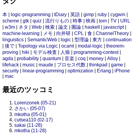
タグ
本
|
logic-programming
|
tDiary
|
英語
|
gimp
|
ruby
|
cygwin
|
scheme
|
gtk
|
quiz
|
流行りもの
|
時事
|
映画
|
tom
|
TV
|
URL
|
w3m
|
ネタ
|
Web
|
検索
|
論文
|
圏論
|
haskell
|
javascript
|
machine-learning
|
メモ
|
向井研
|
CPL
|
食
|
ChannelTheory
|
linguistics
|
SemanticWeb
|
logic
|
型理論
|
東方
|
continuation
|
後で
|
Topology via Logic
|
ocaml
|
modal-logic
|
theorem-
proving
|
hiki
|
モデル検査
|
人狼
|
programming-contest
|
agda
|
probability
|
quantum
|
音楽
|
coq
|
money
|
Alloy
|
lifehack
|
music
|
maude
|
プロセス代数
|
thinkpad
|
game
|
security
|
linear-programming
|
optimization
|
Erlang
|
iPhone
|
mac
最近のツッコミ
Lorenzonek (05-21)
さかい (05-07)
mkotha (05-01)
cutsea110 (02-17)
sakai (11-28)
mkotha (11-28)