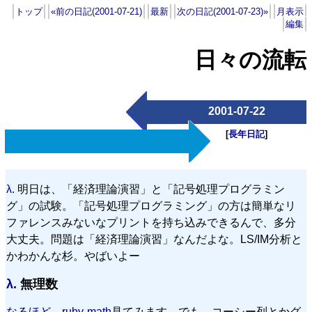
トップ
«前の日記(2001-07-21)
最新
次の日記(2001-07-23)»
月表示
編集
日々の流転
2001-07-22
[
長年日記
]
λ.
明日は、「経済理論演習」と「記号処理プログラミン
グ」の試験。「記号処理プログラミング」の方は簡単なリ
ファレンスみないなプリントを持ち込みできるんで、多分
大丈夫。問題は「経済理論演習」なんだよな。LS/IM分析と
かわかんな杉。やばいよー
λ.
無理数
なるほど
、
ruby-math
見てみます。でも、コーシー列とかグ