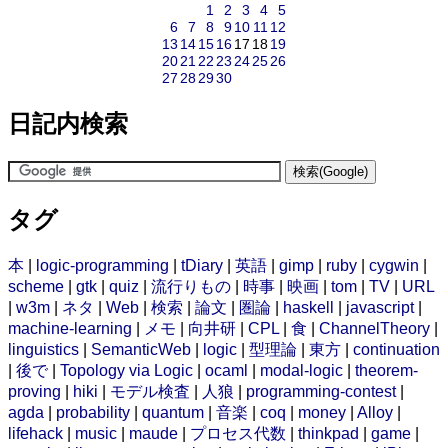
1
2
3
4
5
6
7
8
9
10
11
12
13
14
15
16
17
18
19
20
21
22
23
24
25
26
27
28
29
30
日記内検索
タグ
本
|
logic-programming
|
tDiary
|
英語
|
gimp
|
ruby
|
cygwin
|
scheme
|
gtk
|
quiz
|
流行りもの
|
時事
|
映画
|
tom
|
TV
|
URL
|
w3m
|
ネタ
|
Web
|
検索
|
論文
|
圏論
|
haskell
|
javascript
|
machine-learning
|
メモ
|
向井研
|
CPL
|
食
|
ChannelTheory
|
linguistics
|
SemanticWeb
|
logic
|
型理論
|
東方
|
continuation
|
後で
|
Topology via Logic
|
ocaml
|
modal-logic
|
theorem-
proving
|
hiki
|
モデル検査
|
人狼
|
programming-contest
|
agda
|
probability
|
quantum
|
音楽
|
coq
|
money
|
Alloy
|
lifehack
|
music
|
maude
|
プロセス代数
|
thinkpad
|
game
|