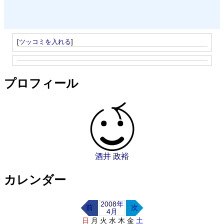
[
ツッコミを入れる
]
プロフィール
酒井 政裕
カレンダー
2008年
前
次
4月
日
月
火
水
木
金
土