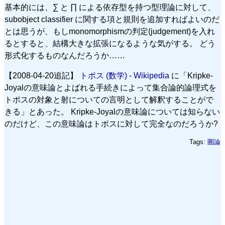
基本的には、∑ と ∏ による依存型を持つ型理論に対して、
subobject classifier に関する項と規則を追加すればよいのだ
とは思うが、もしmonomorphismの判定(judgement)を入れ
るとすると、結構大きな拡張になるような気がする。 どう
形式化するものなんだろうか……
【2008-04-20追記】
トポス (数学) - Wikipedia
に「Kripke-
Joyalの意味論とよばれる手続きによって集合論的論理式を
トポスの対象と射についての言明として解釈することがで
きる」とあった。 Kripke-Joyalの意味論については知らない
のだけど、この意味論はトポスに対して完全なのだろうか?
Tags:
圏論