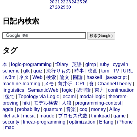
20
21
22
23
24
25
26
27
28
29
30
日記内検索
タグ
本
|
logic-programming
|
tDiary
|
英語
|
gimp
|
ruby
|
cygwin
|
scheme
|
gtk
|
quiz
|
流行りもの
|
時事
|
映画
|
tom
|
TV
|
URL
|
w3m
|
ネタ
|
Web
|
検索
|
論文
|
圏論
|
haskell
|
javascript
|
machine-learning
|
メモ
|
向井研
|
CPL
|
食
|
ChannelTheory
|
linguistics
|
SemanticWeb
|
logic
|
型理論
|
東方
|
continuation
|
後で
|
Topology via Logic
|
ocaml
|
modal-logic
|
theorem-
proving
|
hiki
|
モデル検査
|
人狼
|
programming-contest
|
agda
|
probability
|
quantum
|
音楽
|
coq
|
money
|
Alloy
|
lifehack
|
music
|
maude
|
プロセス代数
|
thinkpad
|
game
|
security
|
linear-programming
|
optimization
|
Erlang
|
iPhone
|
mac