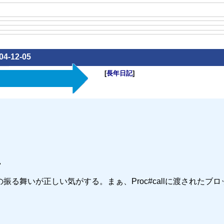
04-12-05
[
長年日記
]
…
る舞いが正しい気がする。まぁ、Proc#callに渡されたブロ