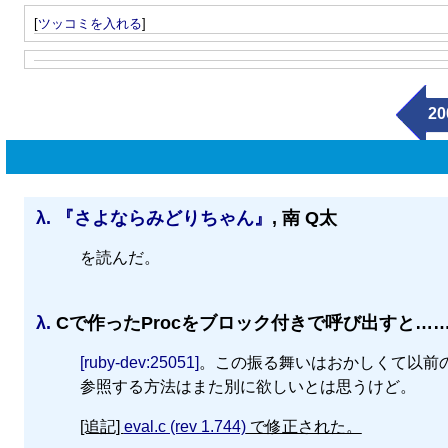
[
ツッコミを入れる
]
20
λ.
『さよならみどりちゃん』
, 南 Q太
を読んだ。
λ.
Cで作ったProcをブロック付きで呼び出すと…
[ruby-dev:25051]
。この振る舞いはおかしくて以前の振
参照する方法はまた別に欲しいとは思うけど。
[追記]
eval.c (rev 1.744)
で修正された。