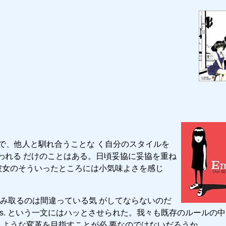
女で、他人と馴れ合うことな く自分のスタイルを
 と言われる だけのことはある。日頃妥協に妥協を重ね
彼女のそういったところには小気味よさを感じ
み取るのは間違っている気 がしてならないのだ
by her own rules. という一文にはハッとさせられた。我々も既存のルール
うような変革を目指すことが必 要なのではないだろうか。