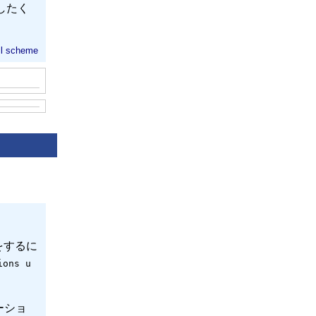
したく
l
scheme
をするに
ions u
ーショ