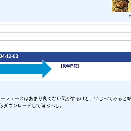
T
04-12-03
[
長年日記
]
ーフェースはあまり良くない気がするけど、いじってみると
らダウンロードして遊ぶべし。