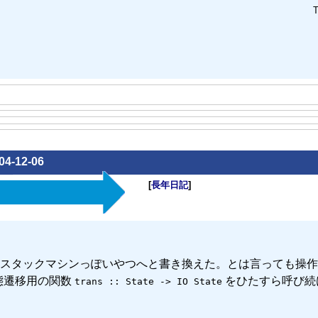
T
04-12-06
[
長年日記
]
スタックマシンっぽいやつへと書き換えた。とは言っても操作
態遷移用の関数
をひたすら呼び続
trans :: State -> IO State