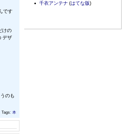
千衣アンテナ
(
はてな版
)
んです
だけの
 デザ
まうのも
Tags:
本