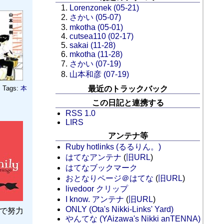
Lorenzonek (05-21)
さかい (05-07)
mkotha (05-01)
cutsea110 (02-17)
sakai (11-28)
mkotha (11-28)
さかい (07-19)
山本和彦 (07-19)
Tags:
本
最近のトラックバック
この日記と連携する
RSS 1.0
LIRS
アンテナ等
Ruby hotlinks (るるりん。)
はてなアンテナ
(
旧URL
)
はてなブックマーク
おとなりページ＠はてな
(
旧URL
)
livedoor クリップ
I know. アンテナ
(
旧URL
)
ONLY (Ota's Nikki-Links' Yard)
の中で努力
やんてな (YAizawa's Nikki anTENNA)