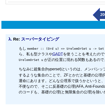
20
λ.
Re:
スーパータイピング
もし
member :: (Ord u) => UrelemOrSet u -> Set
ら、私も型クラスや
GADT
を使うことを考えたので
が正の位置に現れる関数もあるので
UrelemOrSet u
ちなみに超集合(hyperset)というのは、メンバシップ関係
するような集合のことで、ZFとかだと基礎の公理(FA, 
運命にあります。どんな公理系で扱うかというと、
不便なので、そこに反基礎の公理(AFA, Anti-Foun
のコードも、基礎の公理(と無限集合の公理)を除