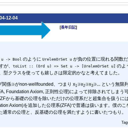
04-12-04
[
長年日記
]
のように
が負の位置に現れる関数だ
 u -> Bool
UrelemOrSet u
すが、
のよ
toList :: (Ord u) => Set u -> [UrelemOrSet u]
、型クラスを使っても嬉しさは限定的かなと考えてました。
∋がnon-wellfounded、つまり x
∋x
∋x
∋... という無
1
2
3
Foundation Axiom, 正則性公理)によって排除されてしまう
ZFから基礎の公理を除いただけの公理系だと超集合を扱うに
dation Axiom)を追加した公理系(ZFA)で普通は扱います。僕の
いた通常の公理と、反基礎の公理を満たすように書いたつもり。
Tag