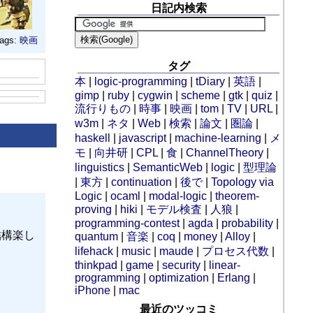
日記内検索
ags:
映画
タグ
本
|
logic-programming
|
tDiary
|
英語
|
gimp
|
ruby
|
cygwin
|
scheme
|
gtk
|
quiz
|
流行りもの
|
時事
|
映画
|
tom
|
TV
|
URL
|
w3m
|
ネタ
|
Web
|
検索
|
論文
|
圏論
|
haskell
|
javascript
|
machine-learning
|
メ
モ
|
向井研
|
CPL
|
食
|
ChannelTheory
|
linguistics
|
SemanticWeb
|
logic
|
型理論
|
東方
|
continuation
|
後で
|
Topology via
Logic
|
ocaml
|
modal-logic
|
theorem-
proving
|
hiki
|
モデル検査
|
人狼
|
programming-contest
|
agda
|
probability
|
結構楽し
quantum
|
音楽
|
coq
|
money
|
Alloy
|
lifehack
|
music
|
maude
|
プロセス代数
|
thinkpad
|
game
|
security
|
linear-
programming
|
optimization
|
Erlang
|
iPhone
|
mac
最近のツッコミ