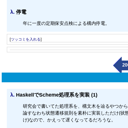
λ.
停電
年に一度の定期保安点検による構内停電。
[
ツッコミを入れる
]
20
λ.
HaskellでScheme処理系を実装 (1)
研究会で書いてた処理系を、構文木を辿るやつから
論すなわち状態遷移規則を素朴に実装しただけ(状
け)なので、かえって遅くなってるだろうな。