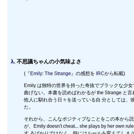
λ.
不思議ちゃんの小気味よさ
(
『Emily: The Strange』
の感想を
IRC
から転載)
Emily は独特の世界を持った奇抜でブラックな少
曲げない。本書を読めばわかるが the Strange
他人に馴れ合う日々を送っている自 分としては、
た。
それから、こんなポジティブなことをこの本から読
が、Emily doesn't cheat... she plays 
す るばかりではなく、時にはルールを変えてしま