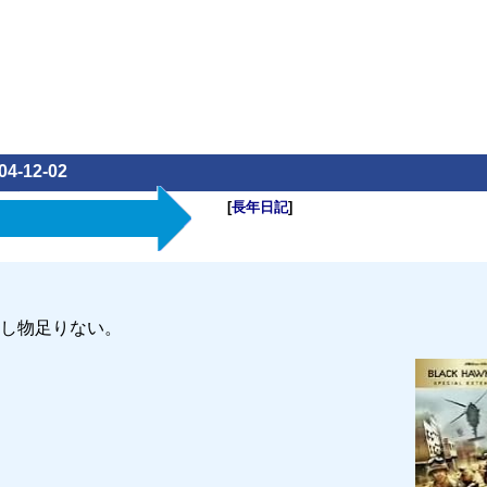
04-12-02
[
長年日記
]
し物足りない。