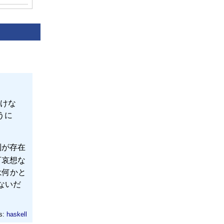
けな
うに
限列が存在
可哀想な
は何かと
こないだ
s:
haskell