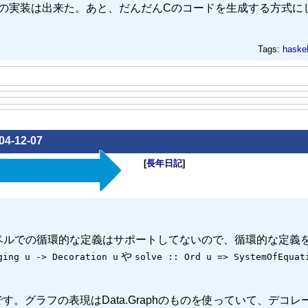
/ccの実装は出来た。あと、だんだんCのコードを生成する方式に
Tags:
haskel
04-12-07
[
長年日記
]
lレベルでの循環的な定義はサポートしてないので、循環的な定義
や
ging u -> Decoration u
solve :: Ord u => SystemOfEquat
。グラフの表現はData.Graphのものを使っていて、デコレ