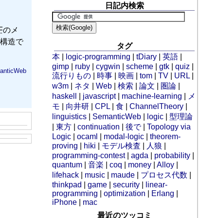
日記内検索
F
のメ
構造で
タグ
本
|
logic-programming
|
tDiary
|
英語
|
gimp
|
ruby
|
cygwin
|
scheme
|
gtk
|
quiz
|
anticWeb
流行りもの
|
時事
|
映画
|
tom
|
TV
|
URL
|
w3m
|
ネタ
|
Web
|
検索
|
論文
|
圏論
|
haskell
|
javascript
|
machine-learning
|
メ
モ
|
向井研
|
CPL
|
食
|
ChannelTheory
|
linguistics
|
SemanticWeb
|
logic
|
型理論
|
東方
|
continuation
|
後で
|
Topology via
Logic
|
ocaml
|
modal-logic
|
theorem-
proving
|
hiki
|
モデル検査
|
人狼
|
programming-contest
|
agda
|
probability
|
quantum
|
音楽
|
coq
|
money
|
Alloy
|
lifehack
|
music
|
maude
|
プロセス代数
|
thinkpad
|
game
|
security
|
linear-
programming
|
optimization
|
Erlang
|
iPhone
|
mac
最近のツッコミ