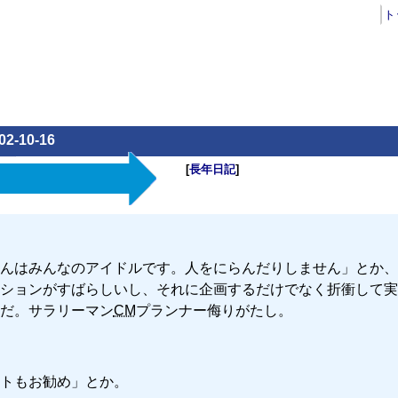
ト
02-10-16
[
長年日記
]
んはみんなのアイドルです。人をにらんだりしません」とか、
ションがすばらしいし、それに企画するだけでなく折衝して実
だ。サラリーマン
CM
プランナー侮りがたし。
トもお勧め」とか。