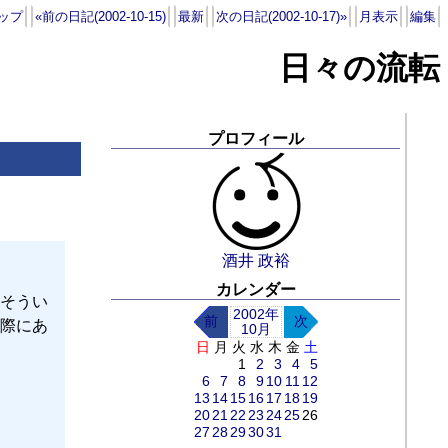
ップ
«前の日記(2002-10-15)
最新
次の日記(2002-10-17)»
月表示
編集
日々の流転
プロフィール
酒井 政裕
カレンダー
そうい
2002年
前
次
際にあ
10月
日
月
火
水
木
金
土
1
2
3
4
5
6
7
8
9
10
11
12
13
14
15
16
17
18
19
20
21
22
23
24
25
26
27
28
29
30
31