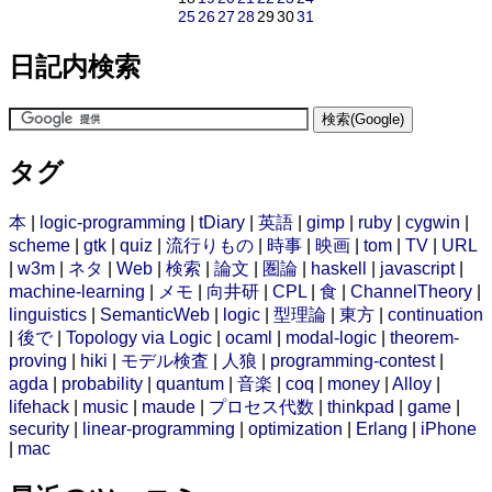
25
26
27
28
29
30
31
日記内検索
タグ
本
|
logic-programming
|
tDiary
|
英語
|
gimp
|
ruby
|
cygwin
|
scheme
|
gtk
|
quiz
|
流行りもの
|
時事
|
映画
|
tom
|
TV
|
URL
|
w3m
|
ネタ
|
Web
|
検索
|
論文
|
圏論
|
haskell
|
javascript
|
machine-learning
|
メモ
|
向井研
|
CPL
|
食
|
ChannelTheory
|
linguistics
|
SemanticWeb
|
logic
|
型理論
|
東方
|
continuation
|
後で
|
Topology via Logic
|
ocaml
|
modal-logic
|
theorem-
proving
|
hiki
|
モデル検査
|
人狼
|
programming-contest
|
agda
|
probability
|
quantum
|
音楽
|
coq
|
money
|
Alloy
|
lifehack
|
music
|
maude
|
プロセス代数
|
thinkpad
|
game
|
security
|
linear-programming
|
optimization
|
Erlang
|
iPhone
|
mac