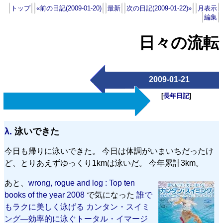
トップ
«前の日記(2009-01-20)
最新
次の日記(2009-01-22)»
月表示
編集
日々の流転
2009-01-21
[
長年日記
]
λ.
泳いできた
今日も帰りに泳いできた。 今日は体調がいまいちだったけ
ど、とりあえずゆっくり1kmは泳いだ。 今年累計3km。
あと、
wrong, rogue and log : Top ten
books of the year 2008
で気になった
誰で
もラクに美しく泳げる カンタン・スイミ
ング―効率的に泳ぐトータル・イマージ