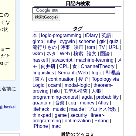
日記内検索
この
たくな
タグ
の状
本
|
logic-programming
|
tDiary
|
英語
|
gimp
|
ruby
|
cygwin
|
scheme
|
gtk
|
quiz
|
流行りもの
|
時事
|
映画
|
tom
|
TV
|
URL
|
ジョー
w3m
|
ネタ
|
Web
|
検索
|
論文
|
圏論
|
とだと
haskell
|
javascript
|
machine-learning
|
メ
t に
モ
|
向井研
|
CPL
|
食
|
ChannelTheory
|
linguistics
|
SemanticWeb
|
logic
|
型理論
|
東方
|
continuation
|
後で
|
Topology via
Logic
|
ocaml
|
modal-logic
|
theorem-
な名前に
proving
|
hiki
|
モデル検査
|
人狼
|
programming-contest
|
agda
|
probability
|
quantum
|
音楽
|
coq
|
money
|
Alloy
|
論
haskell
lifehack
|
music
|
maude
|
プロセス代数
|
thinkpad
|
game
|
security
|
linear-
programming
|
optimization
|
Erlang
|
iPhone
|
mac
最近のツッコミ