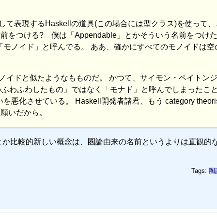
表現するHaskellの道具(この場合には型クラス)を使って、
をつける? 僕は「Appendable」とかそういう名前をつけ
ンを「モノイド」と呼んでる。 ああ、確かにすべてのモノイドは空
ノイドと似たようなもものだ。 かつて、サイモン・ペイトン
暖かいふわふわしたもの」ではなく「モナド」と呼んでしまったこ
させている。 Haskell開発者諸君、もう category theoris
お願いだから。
ative とか比較的新しい概念は、圏論由来の名前というよりは直観的
Tags:
圏