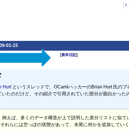
ト
09-01-15
[
長年日記
]
ば
 Hurt
というスレッドで、OCamlハッカーのBrian Hurt 氏の
ていたのだけど、その紹介で引用されていた部分が面白かった
る。 例えば、多くのデータ構造が上で説明した差分リストに似て
、それらには空っぽの状態があって、末尾に何かを追加してい