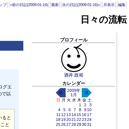
ップ
«前の日記(2009-01-14)
最新
次の日記(2009-01-16)»
月表示
編集
日々の流転
プロフィール
酒井 政裕
カレンダー
ブログエ
2009年
前
次
ので以
1月
日
月
火
水
木
金
土
1
2
3
4
5
6
7
8
9
10
11
12
13
14
15
16
17
いると
18
19
20
21
22
23
24
25
26
27
28
29
30
31
くこと