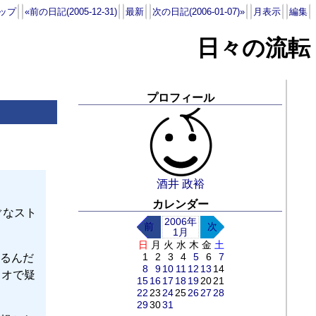
ップ
«前の日記(2005-12-31)
最新
次の日記(2006-01-07)»
月表示
編集
日々の流転
プロフィール
酒井 政裕
カレンダー
ぐなスト
2006年
前
次
1月
日
月
火
水
木
金
土
1
2
3
4
5
6
7
るんだ
8
9
10
11
12
13
14
リオで疑
15
16
17
18
19
20
21
22
23
24
25
26
27
28
29
30
31