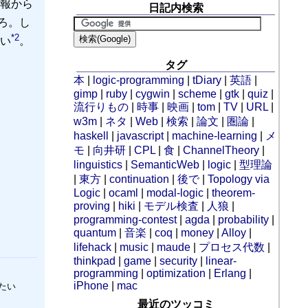
報から
日記内検索
ろ。し
*2
い
。
タグ
本
|
logic-programming
|
tDiary
|
英語
|
gimp
|
ruby
|
cygwin
|
scheme
|
gtk
|
quiz
|
流行りもの
|
時事
|
映画
|
tom
|
TV
|
URL
|
w3m
|
ネタ
|
Web
|
検索
|
論文
|
圏論
|
haskell
|
javascript
|
machine-learning
|
メ
モ
|
向井研
|
CPL
|
食
|
ChannelTheory
|
linguistics
|
SemanticWeb
|
logic
|
型理論
|
東方
|
continuation
|
後で
|
Topology via
Logic
|
ocaml
|
modal-logic
|
theorem-
proving
|
hiki
|
モデル検査
|
人狼
|
programming-contest
|
agda
|
probability
|
quantum
|
音楽
|
coq
|
money
|
Alloy
|
lifehack
|
music
|
maude
|
プロセス代数
|
thinkpad
|
game
|
security
|
linear-
programming
|
optimization
|
Erlang
|
iPhone
|
mac
たい
最近のツッコミ