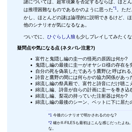
謎については、超常現象を否定するならば、ほとん
*1
は推理困難なものであるかのように思った
。ただ
かし、ほとんどの謎は論理的に説明できるけど、ほ
他のシナリオが気になるなぁ。
ついでに、
ひぐらし人狼
も少しプレイしてみたくな
疑問点や気になる点 (ネタバレ注意?)
富竹と鬼隠し編の圭一の怪死の原因は何か?
鬼隠し編の最後に圭一がオヤシロ様の存在を
自分の死を偽装したであろう鷹野(と呼ばれる
詩音と鷹野の間には何らかの協力関係があっ
綿流し編の祭具殿で、富竹と詩音にだけ聴こ
綿流し編、詩音が自らの計画に圭一を巻き込
綿流し編、梨花の持っていた注射器は何か?
綿流し編の最後のシーン、ベットに下に居たの
*1
今後のシナリオで明かされるのかな?
*2
確かX-FILESも最初はこんな感じだった
な。