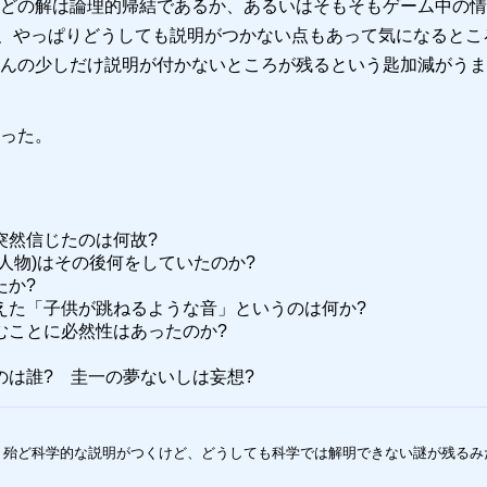
どの解は論理的帰結であるか、あるいはそもそもゲーム中の情
、やっぱりどうしても説明がつかない点もあって気になるとこ
んの少しだけ説明が付かないところが残るという匙加減がうま
った。
突然信じたのは何故?
人物)はその後何をしていたのか?
たか?
えた「子供が跳ねるような音」というのは何か?
むことに必然性はあったのか?
は誰? 圭一の夢ないしは妄想?
よね。殆ど科学的な説明がつくけど、どうしても科学では解明できない謎が残るみ