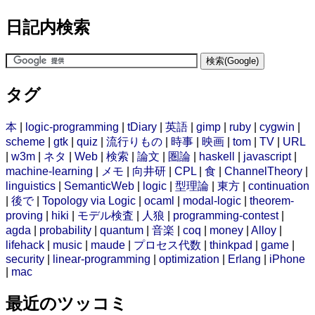
日記内検索
タグ
本
|
logic-programming
|
tDiary
|
英語
|
gimp
|
ruby
|
cygwin
|
scheme
|
gtk
|
quiz
|
流行りもの
|
時事
|
映画
|
tom
|
TV
|
URL
|
w3m
|
ネタ
|
Web
|
検索
|
論文
|
圏論
|
haskell
|
javascript
|
machine-learning
|
メモ
|
向井研
|
CPL
|
食
|
ChannelTheory
|
linguistics
|
SemanticWeb
|
logic
|
型理論
|
東方
|
continuation
|
後で
|
Topology via Logic
|
ocaml
|
modal-logic
|
theorem-
proving
|
hiki
|
モデル検査
|
人狼
|
programming-contest
|
agda
|
probability
|
quantum
|
音楽
|
coq
|
money
|
Alloy
|
lifehack
|
music
|
maude
|
プロセス代数
|
thinkpad
|
game
|
security
|
linear-programming
|
optimization
|
Erlang
|
iPhone
|
mac
最近のツッコミ