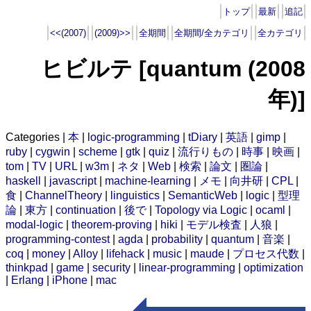
トップ
最新
追記
<<(2007)
(2009)>>
全期間
全期間/全カテゴリ
全カテゴリ
ヒビルテ [quantum (2008
年)]
Categories |
本
|
logic-programming
|
tDiary
|
英語
|
gimp
|
ruby
|
cygwin
|
scheme
|
gtk
|
quiz
|
流行りもの
|
時事
|
映画
|
tom
|
TV
|
URL
|
w3m
|
ネタ
|
Web
|
検索
|
論文
|
圏論
|
haskell
|
javascript
|
machine-learning
|
メモ
|
向井研
|
CPL
|
食
|
ChannelTheory
|
linguistics
|
SemanticWeb
|
logic
|
型理
論
|
東方
|
continuation
|
後で
|
Topology via Logic
|
ocaml
|
modal-logic
|
theorem-proving
|
hiki
|
モデル検査
|
人狼
|
programming-contest
|
agda
|
probability
|
quantum
|
音楽
|
coq
|
money
|
Alloy
|
lifehack
|
music
|
maude
|
プロセス代数
|
thinkpad
|
game
|
security
|
linear-programming
|
optimization
|
Erlang
|
iPhone
|
mac