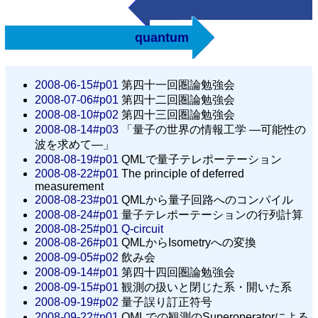
quantum
2008-06-15#p01
第四十一回圏論勉強会
2008-07-06#p01
第四十二回圏論勉強会
2008-08-10#p02
第四十三回圏論勉強会
2008-08-14#p03
「量子の世界の情報工学 —可能性の
波を求めて—」
2008-08-19#p01
QMLで量子テレポーテーション
2008-08-22#p01
The principle of deferred
measurement
2008-08-23#p01
QMLから量子回路へのコンパイル
2008-08-24#p01
量子テレポーテーションの行列計算
2008-08-25#p01
Q-circuit
2008-08-26#p01
QMLからIsometryへの変換
2008-09-05#p02
飲み会
2008-09-14#p01
第四十四回圏論勉強会
2008-09-15#p01
観測の扱いと閉じた系・開いた系
2008-09-19#p02
量子誤り訂正符号
2008-09-22#p01
QMLでの観測のSuperoperatorによる