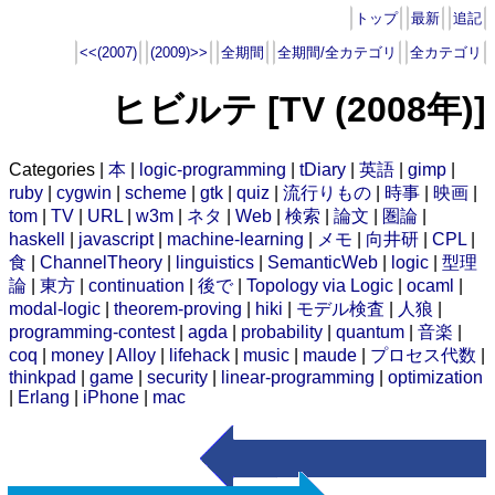
トップ
最新
追記
<<(2007)
(2009)>>
全期間
全期間/全カテゴリ
全カテゴリ
ヒビルテ [TV (2008年)]
Categories |
本
|
logic-programming
|
tDiary
|
英語
|
gimp
|
ruby
|
cygwin
|
scheme
|
gtk
|
quiz
|
流行りもの
|
時事
|
映画
|
tom
|
TV
|
URL
|
w3m
|
ネタ
|
Web
|
検索
|
論文
|
圏論
|
haskell
|
javascript
|
machine-learning
|
メモ
|
向井研
|
CPL
|
食
|
ChannelTheory
|
linguistics
|
SemanticWeb
|
logic
|
型理
論
|
東方
|
continuation
|
後で
|
Topology via Logic
|
ocaml
|
modal-logic
|
theorem-proving
|
hiki
|
モデル検査
|
人狼
|
programming-contest
|
agda
|
probability
|
quantum
|
音楽
|
coq
|
money
|
Alloy
|
lifehack
|
music
|
maude
|
プロセス代数
|
thinkpad
|
game
|
security
|
linear-programming
|
optimization
|
Erlang
|
iPhone
|
mac