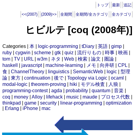
トップ
最新
追記
<<(2007)
(2009)>>
全期間
全期間/全カテゴリ
全カテゴリ
ヒビルテ [coq (2008年)]
Categories |
本
|
logic-programming
|
tDiary
|
英語
|
gimp
|
ruby
|
cygwin
|
scheme
|
gtk
|
quiz
|
流行りもの
|
時事
|
映画
|
tom
|
TV
|
URL
|
w3m
|
ネタ
|
Web
|
検索
|
論文
|
圏論
|
haskell
|
javascript
|
machine-learning
|
メモ
|
向井研
|
CPL
|
食
|
ChannelTheory
|
linguistics
|
SemanticWeb
|
logic
|
型理
論
|
東方
|
continuation
|
後で
|
Topology via Logic
|
ocaml
|
modal-logic
|
theorem-proving
|
hiki
|
モデル検査
|
人狼
|
programming-contest
|
agda
|
probability
|
quantum
|
音楽
|
coq
|
money
|
Alloy
|
lifehack
|
music
|
maude
|
プロセス代数
|
thinkpad
|
game
|
security
|
linear-programming
|
optimization
|
Erlang
|
iPhone
|
mac