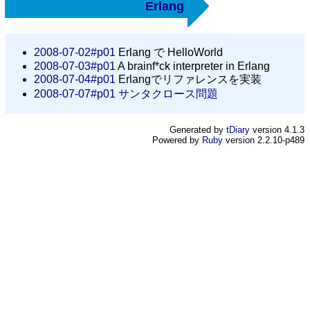
Erlang
2008-07-02#p01
Erlang で HelloWorld
2008-07-03#p01
A brainf*ck interpreter in Erlang
2008-07-04#p01
Erlangでリファレンスを実装
2008-07-07#p01
サンタクロース問題
Generated by
tDiary
version 4.1.3
Powered by
Ruby
version 2.2.10-p489