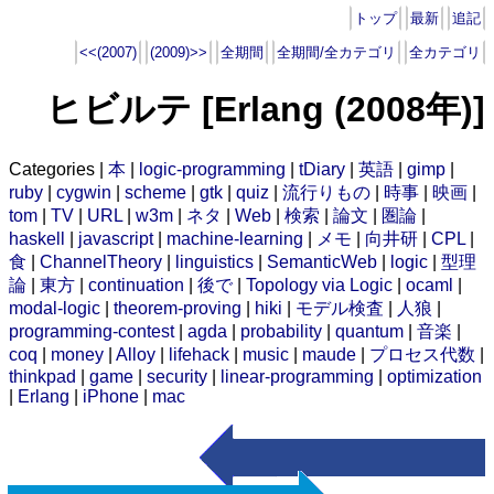
トップ
最新
追記
<<(2007)
(2009)>>
全期間
全期間/全カテゴリ
全カテゴリ
ヒビルテ [Erlang (2008年)]
Categories |
本
|
logic-programming
|
tDiary
|
英語
|
gimp
|
ruby
|
cygwin
|
scheme
|
gtk
|
quiz
|
流行りもの
|
時事
|
映画
|
tom
|
TV
|
URL
|
w3m
|
ネタ
|
Web
|
検索
|
論文
|
圏論
|
haskell
|
javascript
|
machine-learning
|
メモ
|
向井研
|
CPL
|
食
|
ChannelTheory
|
linguistics
|
SemanticWeb
|
logic
|
型理
論
|
東方
|
continuation
|
後で
|
Topology via Logic
|
ocaml
|
modal-logic
|
theorem-proving
|
hiki
|
モデル検査
|
人狼
|
programming-contest
|
agda
|
probability
|
quantum
|
音楽
|
coq
|
money
|
Alloy
|
lifehack
|
music
|
maude
|
プロセス代数
|
thinkpad
|
game
|
security
|
linear-programming
|
optimization
|
Erlang
|
iPhone
|
mac