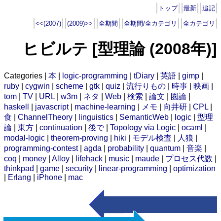
トップ
最新
追記
<<(2007)
(2009)>>
全期間
全期間/全カテゴリ
全カテゴリ
ヒビルテ [型理論 (2008年)]
Categories |
本
|
logic-programming
|
tDiary
|
英語
|
gimp
|
ruby
|
cygwin
|
scheme
|
gtk
|
quiz
|
流行りもの
|
時事
|
映画
|
tom
|
TV
|
URL
|
w3m
|
ネタ
|
Web
|
検索
|
論文
|
圏論
|
haskell
|
javascript
|
machine-learning
|
メモ
|
向井研
|
CPL
|
食
|
ChannelTheory
|
linguistics
|
SemanticWeb
|
logic
|
型理
論
|
東方
|
continuation
|
後で
|
Topology via Logic
|
ocaml
|
modal-logic
|
theorem-proving
|
hiki
|
モデル検査
|
人狼
|
programming-contest
|
agda
|
probability
|
quantum
|
音楽
|
coq
|
money
|
Alloy
|
lifehack
|
music
|
maude
|
プロセス代数
|
thinkpad
|
game
|
security
|
linear-programming
|
optimization
|
Erlang
|
iPhone
|
mac