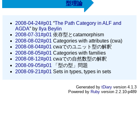
型理論
2008-04-24#p01
“
The Path Category in ALF and
AGDA
” by
Ilya Beylin
2008-07-31#p01
依存型とcatamorphism
2008-08-02#p01
Categories with attributes (cwa)
2008-08-04#p01
cwaでのユニット型の解釈
2008-08-05#p01
Categories with families
2008-08-12#p01
cwaでの自然数型の解釈
2008-09-05#p01
「型の型」問題
2008-09-21#p01
Sets in types, types in sets
Generated by
tDiary
version 4.1.3
Powered by
Ruby
version 2.2.10-p489