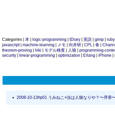
Categories |
本
|
logic-programming
|
tDiary
|
英語
|
gimp
|
ruby
javascript
|
machine-learning
|
メモ
|
向井研
|
CPL
|
食
|
Chann
theorem-proving
|
hiki
|
モデル検査
|
人狼
|
programming-conte
security
|
linear-programming
|
optimization
|
Erlang
|
iPhone
|
2008-10-13#p01
うみねこ×汝は人狼なりや？〜序章〜