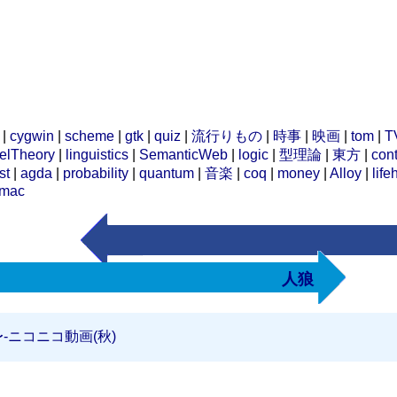
|
cygwin
|
scheme
|
gtk
|
quiz
|
流行りもの
|
時事
|
映画
|
tom
|
T
elTheory
|
linguistics
|
SemanticWeb
|
logic
|
型理論
|
東方
|
cont
st
|
agda
|
probability
|
quantum
|
音楽
|
coq
|
money
|
Alloy
|
life
mac
人狼
‐ニコニコ動画(秋)