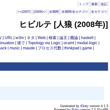
トップ
最新
追記
<<(2007)
(2009)>>
全期間
全期間/全カテゴリ
全カテゴリ
ヒビルテ [人狼 (2008年)]
V
|
URL
|
w3m
|
ネタ
|
Web
|
検索
|
論文
|
圏論
|
haskell
|
inuation
|
後で
|
Topology via Logic
|
ocaml
|
modal-logic
|
hack
|
music
|
maude
|
プロセス代数
|
thinkpad
|
game
|
Generated by
tDiary
version 4.1.3
Powered by
Ruby
version 2.2.10-p489