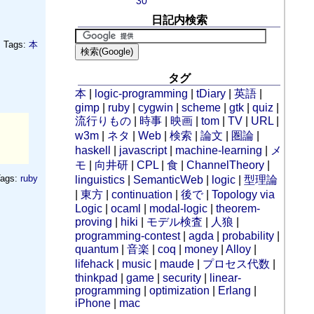
30
日記内検索
Tags:
本
タグ
本
|
logic-programming
|
tDiary
|
英語
|
gimp
|
ruby
|
cygwin
|
scheme
|
gtk
|
quiz
|
流行りもの
|
時事
|
映画
|
tom
|
TV
|
URL
|
w3m
|
ネタ
|
Web
|
検索
|
論文
|
圏論
|
haskell
|
javascript
|
machine-learning
|
メ
モ
|
向井研
|
CPL
|
食
|
ChannelTheory
|
ags:
ruby
linguistics
|
SemanticWeb
|
logic
|
型理論
|
東方
|
continuation
|
後で
|
Topology via
Logic
|
ocaml
|
modal-logic
|
theorem-
proving
|
hiki
|
モデル検査
|
人狼
|
programming-contest
|
agda
|
probability
|
quantum
|
音楽
|
coq
|
money
|
Alloy
|
lifehack
|
music
|
maude
|
プロセス代数
|
thinkpad
|
game
|
security
|
linear-
programming
|
optimization
|
Erlang
|
iPhone
|
mac