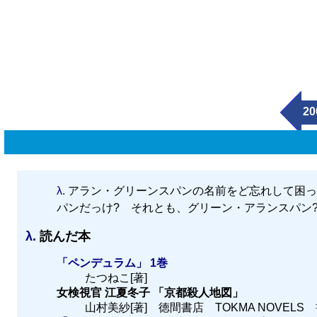
20
λ.
アラン・グリーンスパンの名前をど忘れして困っ
パンだっけ? それとも、グリーン・アランスパン
λ.
読んだ本
「ペンデュラム」 1巻
たつねこ[著]
女検視官 江夏冬子 「京都殺人地図」
山村美紗[著] 徳間書店 TOKMA NOVELS 書籍コ