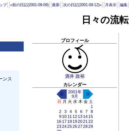
ップ
«前の日記(2001-09-09)
最新
次の日記(2001-09-12)»
月表示
編集
日々の流転
プロフィール
酒井 政裕
ーンス
カレンダー
2001年
前
次
9月
日
月
火
水
木
金
土
1
2
3
4
5
6
7
8
9
10
11
12
13
14
15
16
17
18
19
20
21
22
23
24
25
26
27
28
29