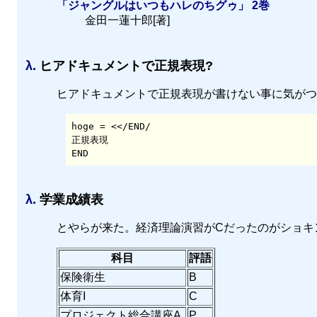
「ジャングルはいつもハレのちグゥ」 2巻
金田一蓮十郎[著]
λ.
ヒアドキュメントで正規表現?
ヒアドキュメントで正規表現が書けない事に気がつ
hoge = <</END/

正規表現

λ.
学業成績表
とやらが来た。経済理論演習がCだったのがショキ
科目
評語
保険衛生
B
体育I
C
プロジェクト総合講座A
P