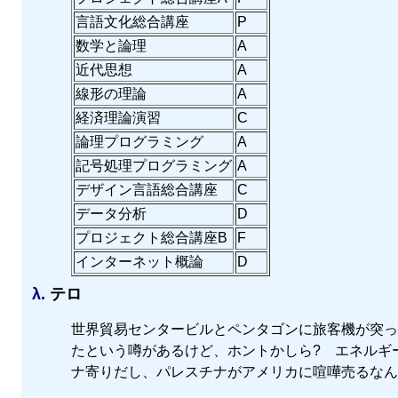
言語文化総合講座
P
数学と論理
A
近代思想
A
線形の理論
A
経済理論演習
C
論理プログラミング
A
記号処理プログラミング
A
デザイン言語総合講座
C
データ分析
D
プロジェクト総合講座B
F
インターネット概論
D
λ.
テロ
世界貿易センタービルとペンタゴンに旅客機が突っ
たという噂があるけど、ホントかしら? エネルギ
ナ寄りだし、パレスチナがアメリカに喧嘩売るなん