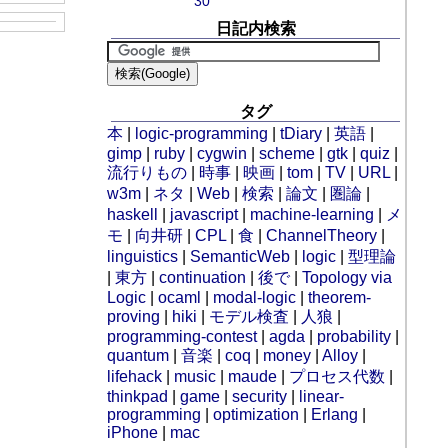
30
日記内検索
タグ
本
|
logic-programming
|
tDiary
|
英語
|
gimp
|
ruby
|
cygwin
|
scheme
|
gtk
|
quiz
|
流行りもの
|
時事
|
映画
|
tom
|
TV
|
URL
|
w3m
|
ネタ
|
Web
|
検索
|
論文
|
圏論
|
haskell
|
javascript
|
machine-learning
|
メ
モ
|
向井研
|
CPL
|
食
|
ChannelTheory
|
linguistics
|
SemanticWeb
|
logic
|
型理論
|
東方
|
continuation
|
後で
|
Topology via
Logic
|
ocaml
|
modal-logic
|
theorem-
proving
|
hiki
|
モデル検査
|
人狼
|
programming-contest
|
agda
|
probability
|
quantum
|
音楽
|
coq
|
money
|
Alloy
|
lifehack
|
music
|
maude
|
プロセス代数
|
thinkpad
|
game
|
security
|
linear-
programming
|
optimization
|
Erlang
|
iPhone
|
mac