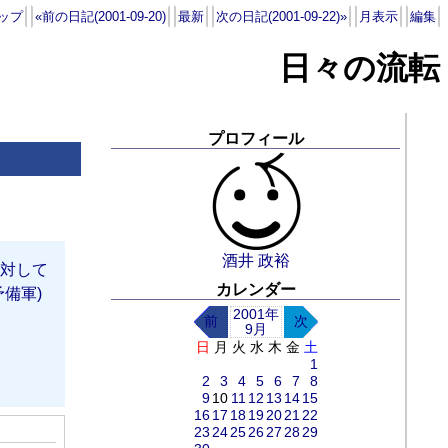
ップ
«前の日記(2001-09-20)
最新
次の日記(2001-09-22)»
月表示
編集
日々の流転
プロフィール
酒井 政裕
対して
カレンダー
備軍)
2001年
前
次
9月
日
月
火
水
木
金
土
1
2
3
4
5
6
7
8
9
10
11
12
13
14
15
16
17
18
19
20
21
22
23
24
25
26
27
28
29