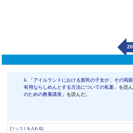
20
λ.
「
アイルランドにおける貧民の子女が、その両親
有用ならしめんとする方法についての私案
」を読ん
のための教養講座
」を読んだ。
[
ツッコミを入れる
]