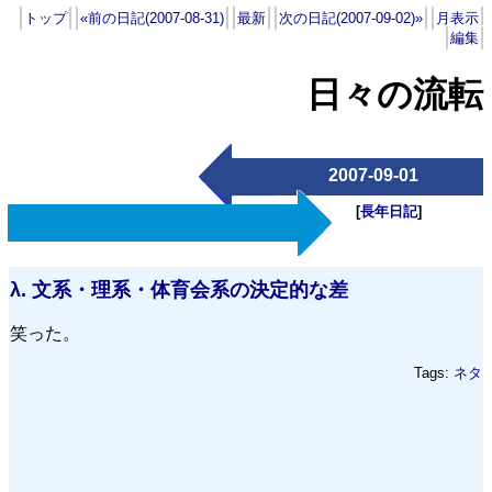
トップ
«前の日記(2007-08-31)
最新
次の日記(2007-09-02)»
月表示
編集
日々の流転
2007-09-01
[
長年日記
]
λ.
文系・理系・体育会系の決定的な差
笑った。
Tags:
ネタ