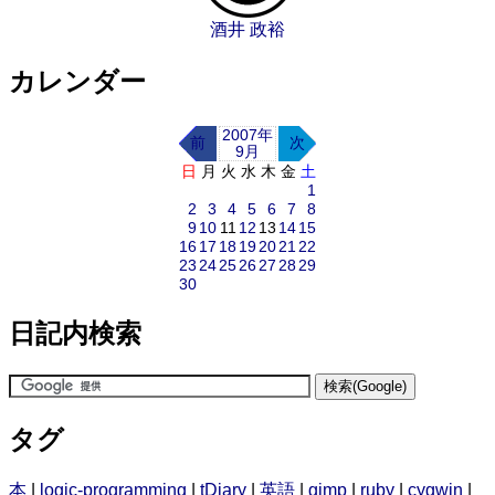
酒井 政裕
カレンダー
2007年
前
次
9月
日
月
火
水
木
金
土
1
2
3
4
5
6
7
8
9
10
11
12
13
14
15
16
17
18
19
20
21
22
23
24
25
26
27
28
29
30
日記内検索
タグ
本
|
logic-programming
|
tDiary
|
英語
|
gimp
|
ruby
|
cygwin
|