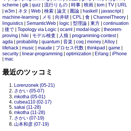
scheme
|
gtk
|
quiz
|
流行りもの
|
時事
|
映画
|
tom
|
TV
|
URL
|
w3m
|
ネタ
|
Web
|
検索
|
論文
|
圏論
|
haskell
|
javascript
|
machine-learning
|
メモ
|
向井研
|
CPL
|
食
|
ChannelTheory
|
linguistics
|
SemanticWeb
|
logic
|
型理論
|
東方
|
continuation
|
後で
|
Topology via Logic
|
ocaml
|
modal-logic
|
theorem-
proving
|
hiki
|
モデル検査
|
人狼
|
programming-contest
|
agda
|
probability
|
quantum
|
音楽
|
coq
|
money
|
Alloy
|
lifehack
|
music
|
maude
|
プロセス代数
|
thinkpad
|
game
|
security
|
linear-programming
|
optimization
|
Erlang
|
iPhone
|
mac
最近のツッコミ
Lorenzonek (05-21)
さかい (05-07)
mkotha (05-01)
cutsea110 (02-17)
sakai (11-28)
mkotha (11-28)
さかい (07-19)
山本和彦 (07-19)