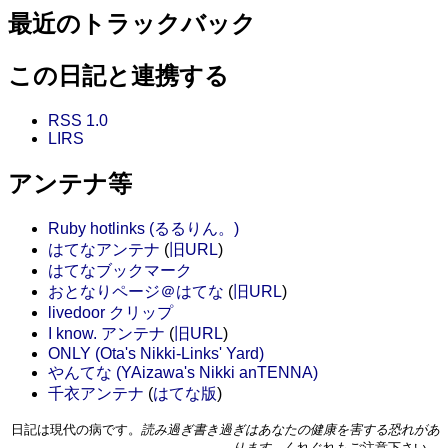
最近のトラックバック
この日記と連携する
RSS 1.0
LIRS
アンテナ等
Ruby hotlinks (るるりん。)
はてなアンテナ
(
旧URL
)
はてなブックマーク
おとなりページ＠はてな
(
旧URL
)
livedoor クリップ
I know. アンテナ
(
旧URL
)
ONLY (Ota's Nikki-Links' Yard)
やんてな (YAizawa's Nikki anTENNA)
千衣アンテナ
(
はてな版
)
日記は現代の病です。
読み過ぎ書き過ぎはあなたの健康を害する恐れがあ
ります。
くれぐれもご注意下さい。