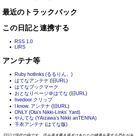
最近のトラックバック
この日記と連携する
RSS 1.0
LIRS
アンテナ等
Ruby hotlinks (るるりん。)
はてなアンテナ
(
旧URL
)
はてなブックマーク
おとなりページ＠はてな
(
旧URL
)
livedoor クリップ
I know. アンテナ
(
旧URL
)
ONLY (Ota's Nikki-Links' Yard)
やんてな (YAizawa's Nikki anTENNA)
千衣アンテナ
(
はてな版
)
日記は現代の病です。
読み過ぎ書き過ぎはあなたの健康を害する恐れがあ