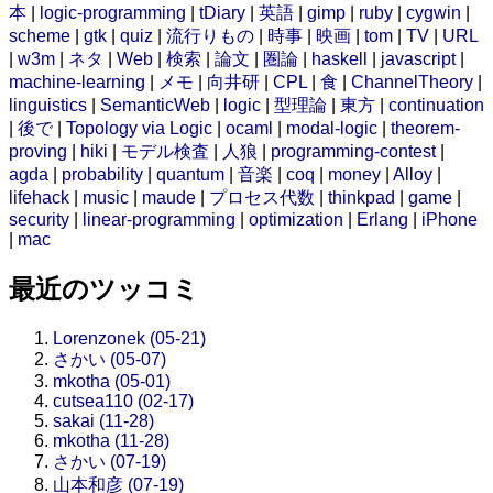
本
|
logic-programming
|
tDiary
|
英語
|
gimp
|
ruby
|
cygwin
|
scheme
|
gtk
|
quiz
|
流行りもの
|
時事
|
映画
|
tom
|
TV
|
URL
|
w3m
|
ネタ
|
Web
|
検索
|
論文
|
圏論
|
haskell
|
javascript
|
machine-learning
|
メモ
|
向井研
|
CPL
|
食
|
ChannelTheory
|
linguistics
|
SemanticWeb
|
logic
|
型理論
|
東方
|
continuation
|
後で
|
Topology via Logic
|
ocaml
|
modal-logic
|
theorem-
proving
|
hiki
|
モデル検査
|
人狼
|
programming-contest
|
agda
|
probability
|
quantum
|
音楽
|
coq
|
money
|
Alloy
|
lifehack
|
music
|
maude
|
プロセス代数
|
thinkpad
|
game
|
security
|
linear-programming
|
optimization
|
Erlang
|
iPhone
|
mac
最近のツッコミ
Lorenzonek (05-21)
さかい (05-07)
mkotha (05-01)
cutsea110 (02-17)
sakai (11-28)
mkotha (11-28)
さかい (07-19)
山本和彦 (07-19)