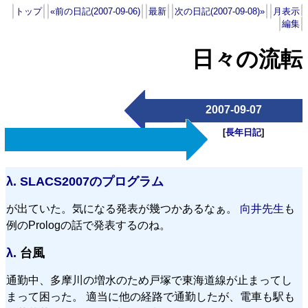
トップ
«前の日記(2007-09-06)
最新
次の日記(2007-09-08)»
月表示
編集
日々の流転
2007-09-07
[
長年日記
]
λ.
SLACS2007のプログラム
が出ていた。気になる発表が幾つかあるなぁ。
向井先生
も
例のPrologの話で発表するのね。
λ.
台風
通勤中、多摩川の増水のため戸塚で東海道線が止まってし
まって困った。 適当に他の経路で通勤したが、電車も駅も