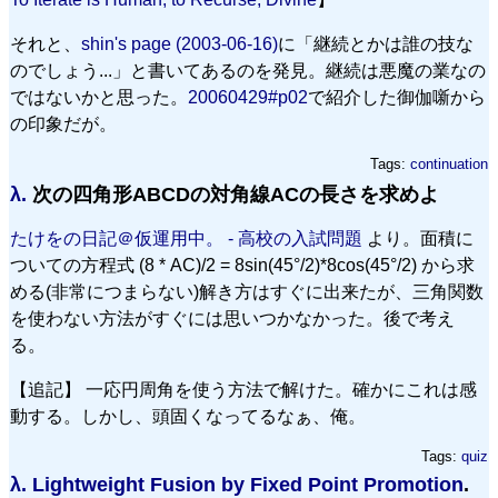
それと、
shin's page (2003-06-16)
に「継続とかは誰の技な
のでしょう...」と書いてあるのを発見。継続は悪魔の業なの
ではないかと思った。
20060429#p02
で紹介した御伽噺から
の印象だが。
Tags:
continuation
λ.
次の四角形ABCDの対角線ACの長さを求めよ
たけをの日記＠仮運用中。 - 高校の入試問題
より。面積に
ついての方程式 (8 * AC)/2 = 8sin(45°/2)*8cos(45°/2) から求
める(非常につまらない)解き方はすぐに出来たが、三角関数
を使わない方法がすぐには思いつかなかった。後で考え
る。
【追記】 一応円周角を使う方法で解けた。確かにこれは感
動する。しかし、頭固くなってるなぁ、俺。
Tags:
quiz
λ.
Lightweight Fusion by Fixed Point Promotion
.