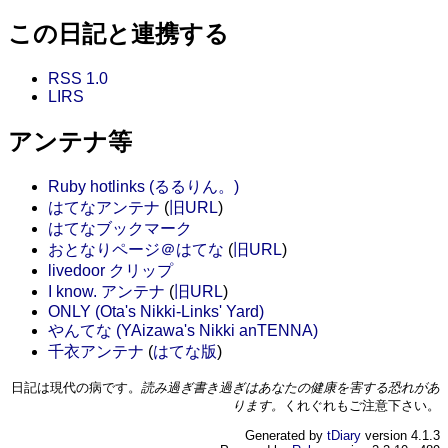
この日記と連携する
RSS 1.0
LIRS
アンテナ等
Ruby hotlinks (るるりん。)
はてなアンテナ
(
旧URL
)
はてなブックマーク
おとなりページ＠はてな
(
旧URL
)
livedoor クリップ
I know. アンテナ
(
旧URL
)
ONLY (Ota's Nikki-Links' Yard)
やんてな (YAizawa's Nikki anTENNA)
千衣アンテナ
(
はてな版
)
日記は現代の病です。
読み過ぎ書き過ぎはあなたの健康を害する恐れがあ
ります。
くれぐれもご注意下さい。
Generated by
tDiary
version 4.1.3