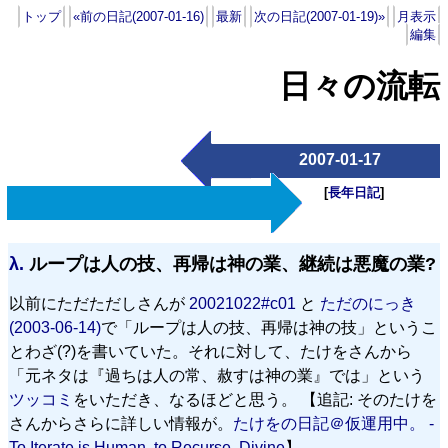
トップ
«前の日記(2007-01-16)
最新
次の日記(2007-01-19)»
月表示
編集
日々の流転
2007-01-17
[
長年日記
]
λ.
ループは人の技、再帰は神の業、継続は悪魔の業?
以前にただただしさんが
20021022#c01
と
ただのにっき
(2003-06-14)
で「ループは人の技、再帰は神の技」というこ
とわざ(?)を書いていた。それに対して、たけをさんから
「元ネタは『過ちは人の常、赦すは神の業』では」という
ツッコミ
をいただき、なるほどと思う。 【追記: そのたけを
さんからさらに詳しい情報が。
たけをの日記＠仮運用中。 -
To Iterate is Human, to Recurse, Divine
】