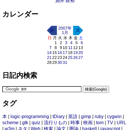
酒井 政裕
カレンダー
2007年
前
次
1月
日
月
火
水
木
金
土
1
2
3
4
5
6
7
8
9
10
11
12
13
14
15
16
17
18
19
20
21
22
23
24
25
26
27
28
29
30
31
日記内検索
タグ
本
|
logic-programming
|
tDiary
|
英語
|
gimp
|
ruby
|
cygwin
|
scheme
|
gtk
|
quiz
|
流行りもの
|
時事
|
映画
|
tom
|
TV
|
URL
|
w3m
|
ネタ
|
Web
|
検索
|
論文
|
圏論
|
haskell
|
javascript
|