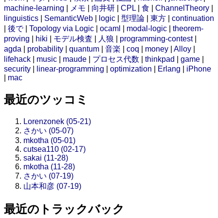
machine-learning
|
メモ
|
向井研
|
CPL
|
食
|
ChannelTheory
|
linguistics
|
SemanticWeb
|
logic
|
型理論
|
東方
|
continuation
|
後で
|
Topology via Logic
|
ocaml
|
modal-logic
|
theorem-
proving
|
hiki
|
モデル検査
|
人狼
|
programming-contest
|
agda
|
probability
|
quantum
|
音楽
|
coq
|
money
|
Alloy
|
lifehack
|
music
|
maude
|
プロセス代数
|
thinkpad
|
game
|
security
|
linear-programming
|
optimization
|
Erlang
|
iPhone
|
mac
最近のツッコミ
Lorenzonek (05-21)
さかい (05-07)
mkotha (05-01)
cutsea110 (02-17)
sakai (11-28)
mkotha (11-28)
さかい (07-19)
山本和彦 (07-19)
最近のトラックバック