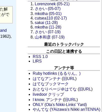
Lorenzonek (05-21)
さかい (05-07)
された解
mkotha (05-01)
とがで
cutsea110 (02-17)
sakai (11-28)
mkotha (11-28)
 and
さかい (07-19)
 1962),
山本和彦 (07-19)
最近のトラックバック
この日記と連携する
RSS 1.0
LIRS
アンテナ等
Ruby hotlinks (るるりん。)
はてなアンテナ
(
旧URL
)
はてなブックマーク
おとなりページ＠はてな
(
旧URL
)
livedoor クリップ
I know. アンテナ
(
旧URL
)
ONLY (Ota's Nikki-Links' Yard)
やんてな (YAizawa's Nikki anTENNA)