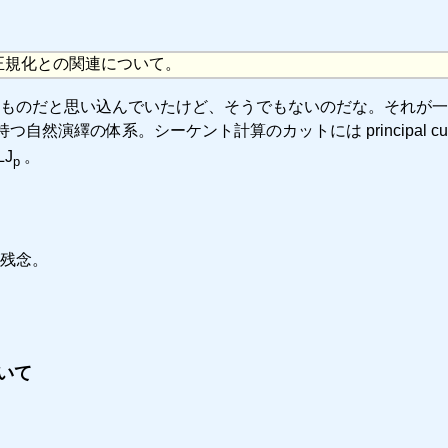
正規化との関連について。
ものだと思い込んでいたけど、そうでもないのだな。それが一
sion) を持つ自然演繹の体系。シーケント計算のカットには principal cut (
LJ
。
p
残念。
ついて