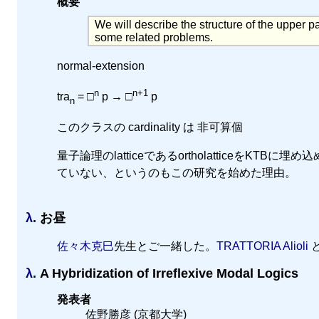
概要
We will describe the structure of the upper p
some related problems.
normal-extension
n
n+1
tra
= □
p → □
p
n
このクラスの cardinality は 非可算個
量子論理のlatticeであるortholatticeをKTB
ていない、というのもこの研究を始めた理由。
λ.
お昼
佐々木克巳
先生とご一緒した。
TRATTORIA Alioli
λ.
A Hybridization of Irreflexive Modal Logics
発表者
佐野勝彦 (京都大学)