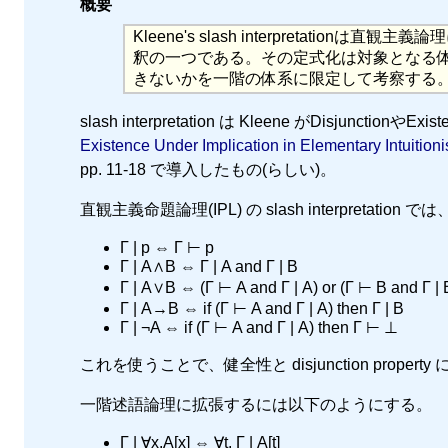
概要
Kleene's slash interpretationは
釈の一つである。その定式化は対象となる
きないかを一階の体系に限定して考察する
slash interpretation は Kleene がDisju
Existence Under Implication in Elementary Intuitioni
pp. 11-18 で導入したもの(らしい)。
直観主義命題論理(IPL) の slash interpretatio
Γ | p ⇔ Γ ⊢ p
Γ | A∧B ⇔ Γ | A and Γ | B
Γ | A∨B ⇔ (Γ ⊢ A and Γ | A) or (Γ ⊢ B and Γ | 
Γ | A→B ⇔ if (Γ ⊢ A and Γ | A) then Γ | B
Γ | ¬A ⇔ if (Γ ⊢ A and Γ | A) then Γ ⊢ ⊥
これを使うことで、健全性と disjunction proper
一階述語論理に拡張するには以下のようにする。
Γ | ∀x.A[x] ⇔ ∀t. Γ | A[t]