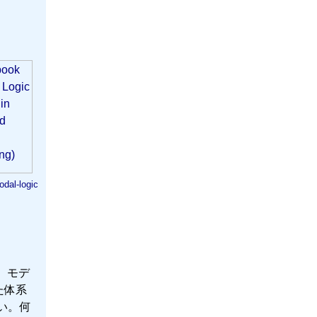
dal-logic
、モデ
た体系
い。何