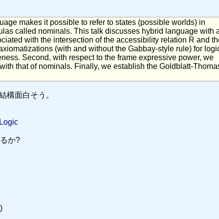
ge makes it possible to refer to states (possible worlds) in
mulas called nominals. This talk discusses hybrid language with 
ciated with the intersection of the accessibility relation R and t
e axiomatizations (with and without the Gabbay-style rule) for logi
ness. Second, with respect to the frame expressive power, we
y with that of nominals. Finally, we establish the Goldblatt-Thom
が、結構面白そう。
 Logic
るか?
)