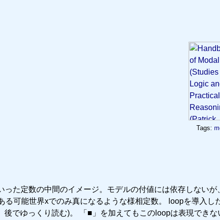
Tags:
mo
,Tといった定数の中間のイメージ。モデルの付値には依存しないが
である可能世界xでのみ真になるような様相定数。 loopを導入し
後でゆっくり読む)。 「■」を加えてもこのloopは表現できな