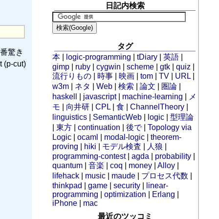
日記内検索
タグ
番驚き
本
|
logic-programming
|
tDiary
|
英語
|
p-cut)
gimp
|
ruby
|
cygwin
|
scheme
|
gtk
|
quiz
|
流行りもの
|
時事
|
映画
|
tom
|
TV
|
URL
|
w3m
|
ネタ
|
Web
|
検索
|
論文
|
圏論
|
haskell
|
javascript
|
machine-learning
|
メ
モ
|
向井研
|
CPL
|
食
|
ChannelTheory
|
linguistics
|
SemanticWeb
|
logic
|
型理論
|
東方
|
continuation
|
後で
|
Topology via
Logic
|
ocaml
|
modal-logic
|
theorem-
proving
|
hiki
|
モデル検査
|
人狼
|
programming-contest
|
agda
|
probability
|
quantum
|
音楽
|
coq
|
money
|
Alloy
|
lifehack
|
music
|
maude
|
プロセス代数
|
thinkpad
|
game
|
security
|
linear-
programming
|
optimization
|
Erlang
|
iPhone
|
mac
最近のツッコミ