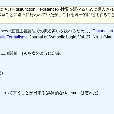
直観主義論理におけるdisjunctionとexistenceの性質を調べるために導入
体系ごとに別々に行われていたが、これを統一的に記述するこ
。
nctionやExistenceの直観主義論理での振る舞いを調べるために、
Disjunction
stic Formalisms.
Journal of Symbolic Logic, Vol. 27, No. 1 (Mar.,
n では、二項関係 Γ | A を次のように定義。
B)
ty について言うことが出来る(具体的なstatementは忘れた)。