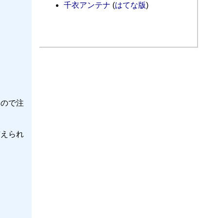
千衣アンテナ
(
はてな版
)
ないので注
が与えられ