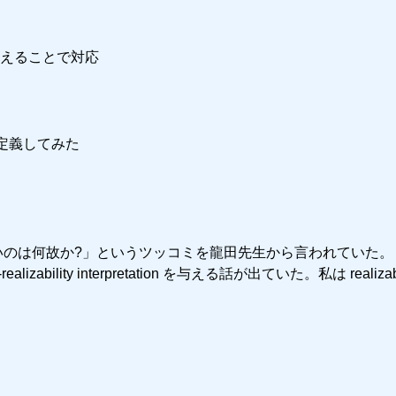
のを考えることで対応
うに定義してみた
ation を使わないのは何故か?」というツッコミを龍田先生から言われていた
ity interpretation を与える話が出ていた。私は realizabil