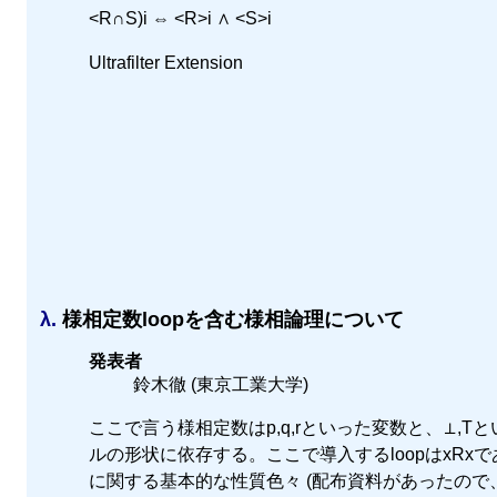
<R∩S)i ⇔ <R>i ∧ <S>i
Ultrafilter Extension
λ.
様相定数loopを含む様相論理について
発表者
鈴木徹 (東京工業大学)
ここで言う様相定数はp,q,rといった変数と、⊥
ルの形状に依存する。ここで導入するloopはxRx
に関する基本的な性質色々 (配布資料があったので、