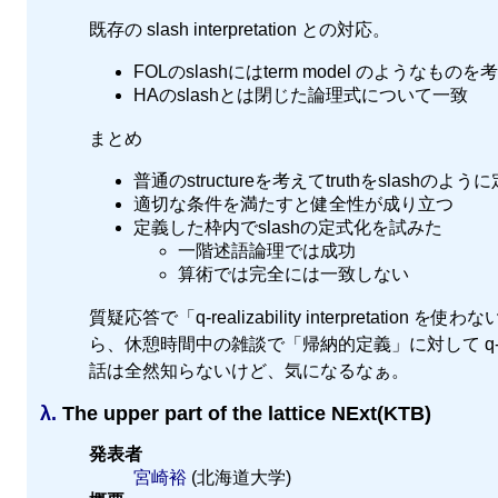
既存の slash interpretation との対応。
FOLのslashにはterm model のようなも
HAのslashとは閉じた論理式について一致
まとめ
普通のstructureを考えてtruthをslashのよ
適切な条件を満たすと健全性が成り立つ
定義した枠内でslashの定式化を試みた
一階述語論理では成功
算術では完全には一致しない
質疑応答で「q-realizability interpret
ら、休憩時間中の雑談で「帰納的定義」に対して q-realizabil
話は全然知らないけど、気になるなぁ。
λ.
The upper part of the lattice NExt(KTB)
発表者
宮崎裕
(北海道大学)