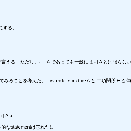
ようにする。
n - | A.」が言える。ただし、- ⊢ A であっても一般には - | A とは限ら
を考えた。 first-order structure A と 二項関係 ⊢ 
 | A[a]
tatementは忘れた)。