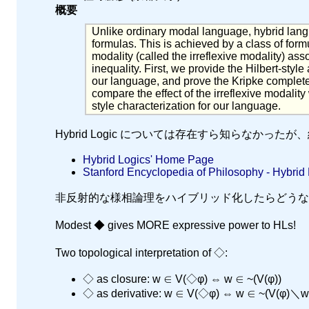
概要
Unlike ordinary modal language, hybrid langua
formulas. This is achieved by a class of for
modality (called the irreflexive modality) asso
inequality. First, we provide the Hilbert-styl
our language, and prove the Kripke complete
compare the effect of the irreflexive modalit
style characterization for our language.
Hybrid Logic については存在すら知らなかった
Hybrid Logics' Home Page
Stanford Encyclopedia of Philosophy - Hybrid
非反射的な様相論理をハイブリッド化したらどうな
Modest ◆ gives MORE expressive power to HLs!
Two topological interpretation of ◇:
◇ as closure: w ∈ V(◇φ) ⇔ w ∈ ~(V(φ))
◇ as derivative: w ∈ V(◇φ) ⇔ w ∈ ~(V(φ)＼w