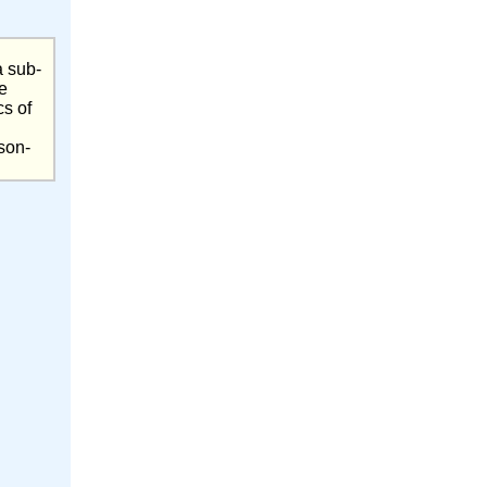
a sub-
he
cs of
ason-