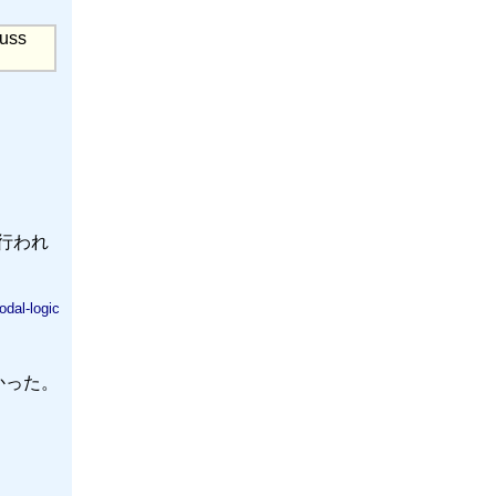
cuss
と行われ
dal-logic
かった。