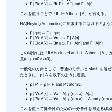
Γ | ∃x.A[x] ⇔ ∃t. Γ ⊢ A[t] and Γ | A[t]
これを使うことで「If - ⊢ A then - | A」が言える。
HA(Heyting Arithmetics)に拡張するには以下の
Γ | s=t ⇔ Γ ⊢ s=t
Γ | ∀x.A[x] ⇔ ∀n∈ω. Γ | A[n]
Γ | ∃x.A[x] ⇔ ∃n∈ω. Γ ⊢ A[n] and Γ | A[n]
この場合には「If A is closed and - ⊢ A the
意(e.g. x=0∨x≠0)。
一般化の方針として、普通のモデルと slash を混ぜてみること
たときに、ρ | A を以下のように定義。
ρ | P ⇔ ρ ⊨ P and P : atomic
…
ρ | ∀x.A[x] ⇔ ∀a∈|A|. ρ(x := a) | A[a]
ρ | ∃x.A[x] ⇔ ∀a∈|A|. ρ(x := a) ⊢ A and ρ(x := a)
これを使って健全性のための十分条件を与える(具体的なs