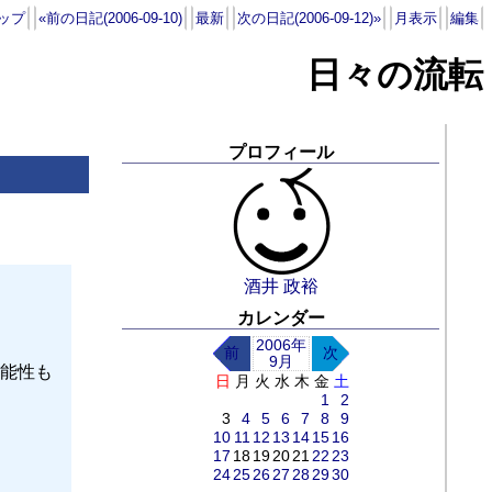
ップ
«前の日記(2006-09-10)
最新
次の日記(2006-09-12)»
月表示
編集
日々の流転
プロフィール
酒井 政裕
カレンダー
2006年
前
次
9月
能性も
日
月
火
水
木
金
土
1
2
3
4
5
6
7
8
9
10
11
12
13
14
15
16
17
18
19
20
21
22
23
24
25
26
27
28
29
30