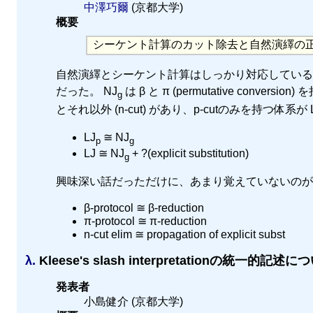
中澤巧爾
(京都大学)
概要
シーケント計算のカット除去と自然演繹の
自然演繹とシーケント計算はしっかり対応している
だった。 NJ
は β と π (permutative conver
g
とそれ以外 (n-cut) があり、p-cutのみを持つ体系が 
LJ
≅ NJ
p
g
LJ ≅ NJ
+ ?(explicit substitution)
g
興味深い話だっただけに、あまり覚えていないのが
β-protocol ≅ β-reduction
π-protocol ≅ π-reduction
n-cut elim ≅ propagation of explicit subst
λ.
Kleese's slash interpretationの統一的記述に
発表者
小島健介 (京都大学)