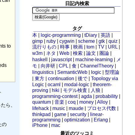
t can
日記内検索
タグ
本
|
logic-programming
|
tDiary
|
英語
|
gimp
|
ruby
|
cygwin
|
scheme
|
gtk
|
quiz
|
ts to
流行りもの
|
時事
|
映画
|
tom
|
TV
|
URL
|
w3m
|
ネタ
|
Web
|
検索
|
論文
|
圏論
|
haskell
|
javascript
|
machine-learning
|
メ
eeds
モ
|
向井研
|
CPL
|
食
|
ChannelTheory
|
linguistics
|
SemanticWeb
|
logic
|
型理論
|
東方
|
continuation
|
後で
|
Topology via
Logic
|
ocaml
|
modal-logic
|
theorem-
proving
|
hiki
|
モデル検査
|
人狼
|
ら、
programming-contest
|
agda
|
probability
|
、
quantum
|
音楽
|
coq
|
money
|
Alloy
|
と思ったら、
lifehack
|
music
|
maude
|
プロセス代数
|
thinkpad
|
game
|
security
|
linear-
programming
|
optimization
|
Erlang
|
たの
iPhone
|
mac
最近のツッコミ