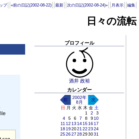
ップ
«前の日記(2002-08-22)
最新
次の日記(2002-08-24)»
月表示
編集
日々の流転
プロフィール
酒井 政裕
カレンダー
2002年
前
次
8月
に
日
月
火
水
木
金
土
1
2
3
le
4
5
6
7
8
9
10
11
12
13
14
15
16
17
18
19
20
21
22
23
24
25
26
27
28
29
30
31