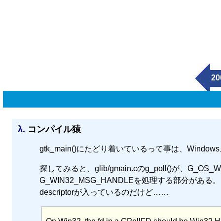
20
λ.
コンパイル猿
gtk_main()にたどり着いているって事は、Wi
探してみると、glib/gmain.cのg_poll()が
G_WIN32_MSG_HANDLEを処理する部分がある
descriptorが入っているのだけど……