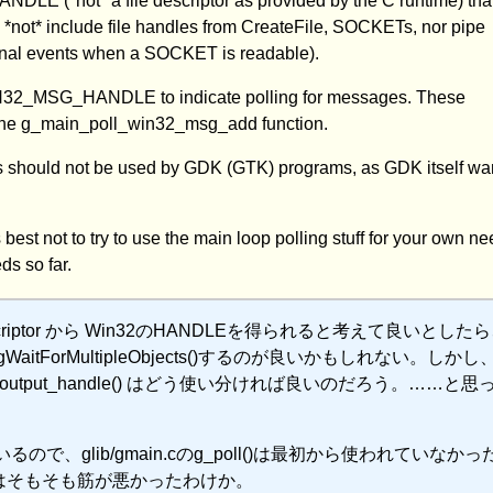
DLE (*not* a file descriptor as provided by the C runtime) tha
*not* include file handles from CreateFile, SOCKETs, nor pipe
gnal events when a SOCKET is readable).
IN32_MSG_HANDLE to indicate polling for messages. These
he g_main_poll_win32_msg_add function.
ould not be used by GDK (GTK) programs, as GDK itself wan
best not to try to use the main loop polling stuff for your own n
ds so far.
 file descriptor から Win32のHANDLEを得られると考えて良いとした
aitForMultipleObjects()するのが良いかもしれない。しかし
ndle(), get_output_handle() はどう使い分ければ良いのだろう。……
るので、glib/gmain.cのg_poll()は最初から使われていなかっ
たのはそもそも筋が悪かったわけか。