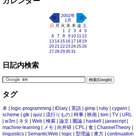
カレンダー
2002年
前
次
1月
日
月
火
水
木
金
土
1
2
3
4
5
6
7
8
9
10
11
12
13
14
15
16
17
18
19
20
21
22
23
24
25
26
27
28
29
30
31
日記内検索
タグ
本
|
logic-programming
|
tDiary
|
英語
|
gimp
|
ruby
|
cygwin
|
scheme
|
gtk
|
quiz
|
流行りもの
|
時事
|
映画
|
tom
|
TV
|
URL
|
w3m
|
ネタ
|
Web
|
検索
|
論文
|
圏論
|
haskell
|
javascript
|
machine-learning
|
メモ
|
向井研
|
CPL
|
食
|
ChannelTheory
|
linguistics
|
SemanticWeb
|
logic
|
型理論
|
東方
|
continuation