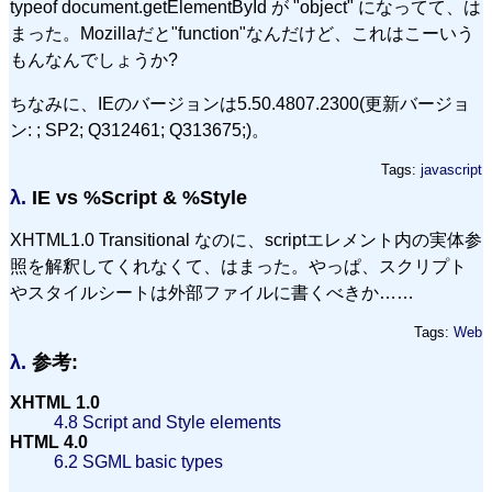
typeof document.getElementById が "object" になってて、は
まった。Mozillaだと"function"なんだけど、これはこーいう
もんなんでしょうか?
ちなみに、IEのバージョンは5.50.4807.2300(更新バージョ
ン: ; SP2; Q312461; Q313675;)。
Tags:
javascript
λ.
IE vs %Script & %Style
XHTML1.0 Transitional なのに、scriptエレメント内の実体参
照を解釈してくれなくて、はまった。やっぱ、スクリプト
やスタイルシートは外部ファイルに書くべきか……
Tags:
Web
λ.
参考:
XHTML 1.0
4.8 Script and Style elements
HTML 4.0
6.2 SGML basic types