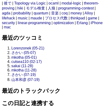
|
後で
|
Topology via Logic
|
ocaml
|
modal-logic
|
theorem-
proving
|
hiki
|
モデル検査
|
人狼
|
programming-contest
|
agda
|
probability
|
quantum
|
音楽
|
coq
|
money
|
Alloy
|
lifehack
|
music
|
maude
|
プロセス代数
|
thinkpad
|
game
|
security
|
linear-programming
|
optimization
|
Erlang
|
iPhone
|
mac
最近のツッコミ
Lorenzonek (05-21)
さかい (05-07)
mkotha (05-01)
cutsea110 (02-17)
sakai (11-28)
mkotha (11-28)
さかい (07-19)
山本和彦 (07-19)
最近のトラックバック
この日記と連携する