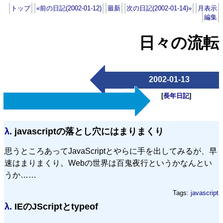
トップ
«前の日記(2002-01-12)
最新
次の日記(2002-01-14)»
月表示
編集
日々の流転
2002-01-13
[
長年日記
]
λ.
javascriptの落とし穴にはまりまくり
思うところあってJavaScriptとやらに手を出してみるが、早
速はまりまくり。Webの世界は百鬼夜行というかなんとい
うか……
Tags:
javascript
λ.
IEのJScriptとtypeof