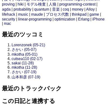
proving
|
hiki
|
モデル検査
|
人狼
|
programming-contest
|
agda
|
probability
|
quantum
|
音楽
|
coq
|
money
|
Alloy
|
lifehack
|
music
|
maude
|
プロセス代数
|
thinkpad
|
game
|
security
|
linear-programming
|
optimization
|
Erlang
|
iPhone
|
mac
最近のツッコミ
Lorenzonek (05-21)
さかい (05-07)
mkotha (05-01)
cutsea110 (02-17)
sakai (11-28)
mkotha (11-28)
さかい (07-19)
山本和彦 (07-19)
最近のトラックバック
この日記と連携する