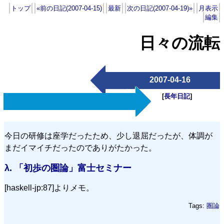
トップ
«前の日記(2007-04-15)
最新
次の日記(2007-04-19)»
月表示
編集
日々の流転
2007-04-16
[
長年日記
]
今日の研修は座学だったため、少し退屈だったが、体調が
まだイマイチだったのでありがたかった。
λ.
「初歩の圏論」富士セミナー
[haskell-jp:87]よりメモ。
Tags:
圏論