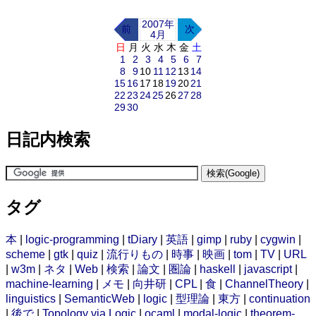
2007年
前
次
4月
日
月
火
水
木
金
土
1
2
3
4
5
6
7
8
9
10
11
12
13
14
15
16
17
18
19
20
21
22
23
24
25
26
27
28
29
30
日記内検索
タグ
本
|
logic-programming
|
tDiary
|
英語
|
gimp
|
ruby
|
cygwin
|
scheme
|
gtk
|
quiz
|
流行りもの
|
時事
|
映画
|
tom
|
TV
|
URL
|
w3m
|
ネタ
|
Web
|
検索
|
論文
|
圏論
|
haskell
|
javascript
|
machine-learning
|
メモ
|
向井研
|
CPL
|
食
|
ChannelTheory
|
linguistics
|
SemanticWeb
|
logic
|
型理論
|
東方
|
continuation
|
後で
|
Topology via Logic
|
ocaml
|
modal-logic
|
theorem-