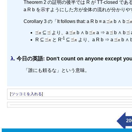
Theorem 2 の証明の後半では R が TT-closed であ
a R b を示すようにした方が全体の流れが分かり
Corollary 3 の「It follows that: a R b ≡ a
b ∧ b
⊆
より、a
b ∧ b
a ⇒ a
b ∧ b
-1
R ⊆
と R
⊆
より、a R b ⇒ a
b ∧ 
λ.
今日の英語: Don't count on anyone except your
「誰にも頼るな」という意味。
[
ツッコミを入れる
]
20