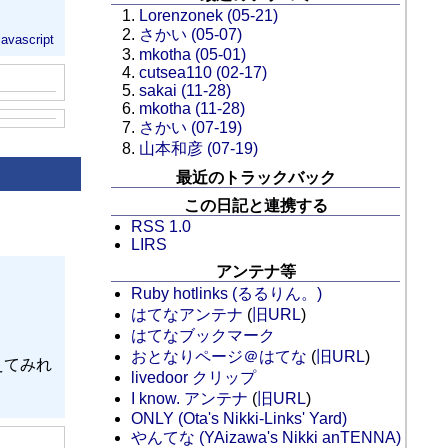
Lorenzonek (05-21)
さかい (05-07)
javascript
mkotha (05-01)
cutsea110 (02-17)
sakai (11-28)
mkotha (11-28)
さかい (07-19)
山本和彦 (07-19)
最近のトラックバック
この日記と連携する
RSS 1.0
LIRS
アンテナ等
Ruby hotlinks (るるりん。)
はてなアンテナ
(
旧URL
)
はてなブックマーク
おとなりページ＠はてな
(
旧URL
)
えてみれ
livedoor クリップ
I know. アンテナ
(
旧URL
)
ONLY (Ota's Nikki-Links' Yard)
やんてな (YAizawa's Nikki anTENNA)