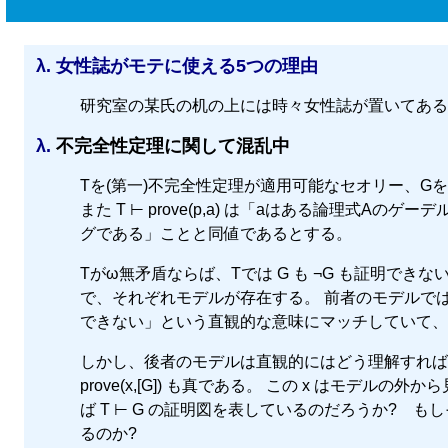
λ.
女性誌がモテに使える5つの理由
研究室の某氏の机の上には時々女性誌が置いてある
λ.
不完全性定理に関して混乱中
Tを(第一)不完全性定理が適用可能なセオリー、GをTでのゲー
また T ⊢ prove(p,a) は「aはある論理式A
グである」ことと同値であるとする。
Tがω無矛盾ならば、Tでは G も ¬G も証明できない
で、それぞれモデルが存在する。 前者のモデルで
できない」という直観的な意味にマッチしていて、
しかし、後者のモデルは直観的にはどう理解すればよい
prove(x,[G]) も真である。 この x はモデル
ば T ⊢ G の証明図を表しているのだろうか? 
るのか?