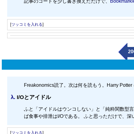
記事のコードを少し書き換えただけで、
Bookmarkle
[
ツッコミを入れる
]
20
Freakonomics読了。次は何を読もう。Harry Pot
λ.
I/Oとアイドル
ふと「アイドルはウンコしない」と「純粋関数型言
ば食事や排泄はI/Oである。 ふと思っただけで、
[
ツッコミを入れる
]