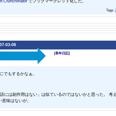
t Crunchinator
でブックマークレット化した。
Tags:
07-03-06
[
長年日記
]
ter にでもするかなぁ。
語には副作用はない」は似ているのではないかと思った。 考
深い意味はないが。