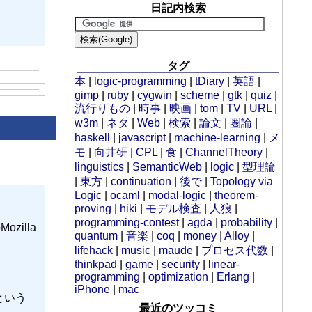
日記内検索
タグ
本
|
logic-programming
|
tDiary
|
英語
|
gimp
|
ruby
|
cygwin
|
scheme
|
gtk
|
quiz
|
流行りもの
|
時事
|
映画
|
tom
|
TV
|
URL
|
w3m
|
ネタ
|
Web
|
検索
|
論文
|
圏論
|
haskell
|
javascript
|
machine-learning
|
メ
モ
|
向井研
|
CPL
|
食
|
ChannelTheory
|
linguistics
|
SemanticWeb
|
logic
|
型理論
|
東方
|
continuation
|
後で
|
Topology via
Logic
|
ocaml
|
modal-logic
|
theorem-
proving
|
hiki
|
モデル検査
|
人狼
|
programming-contest
|
agda
|
probability
|
illa
quantum
|
音楽
|
coq
|
money
|
Alloy
|
lifehack
|
music
|
maude
|
プロセス代数
|
thinkpad
|
game
|
security
|
linear-
programming
|
optimization
|
Erlang
|
iPhone
|
mac
という
最近のツッコミ