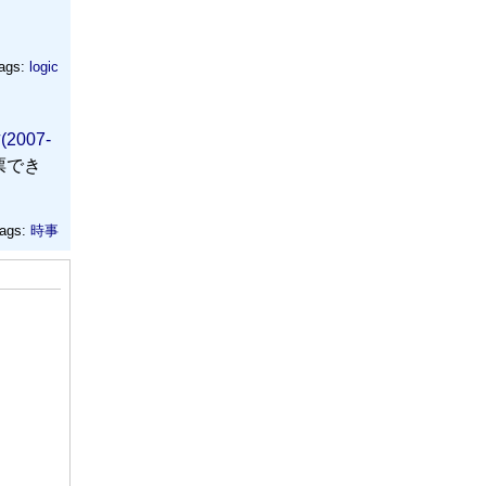
ags:
logic
007-
票でき
ags:
時事