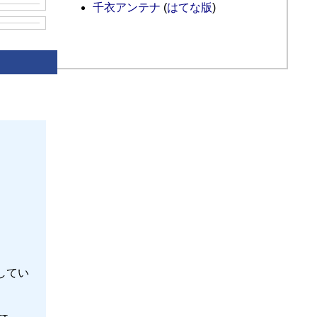
千衣アンテナ
(
はてな版
)
示してい