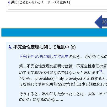
ψ
某氏
[当然じゃないか！ サーベイ重要！]
20
λ.
不完全性定理に関して混乱中 (2)
不完全性定理に関して混乱中
の続き。 かがみさん
第二不完全性定理の証明では第一不完全性定理の算
*1
めて全て算術化可能なのではないかと思います
。
だから、 provable(x) := ∃y. prove(y,x) と定義すると、 ωCo
うな感じで算術化可能なはず(表記は少し誤魔化して
そうすると、私の知りたかったことは、大体「M ⊧ T∪{¬G} のと
のか?」になるのかな……