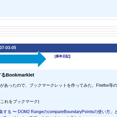
07-03-05
[
長年日記
]
okmarklet
たので、ブックマークレットを作ってみた。Firefox等のMoz
(これをブックマーク)
〜 DOM2 RangeのcompareBoundaryPointsの使い方
」