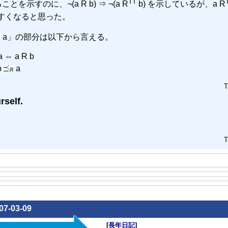
TT
ることを示すのに、¬(a R b) ⇒ ¬(a R
b) を示しているが、a R
やすくなると思った。
a」の部分は以下から言える。
a ⇔ a R b
b
a
T
self.
T
07-03-09
[
長年日記
]