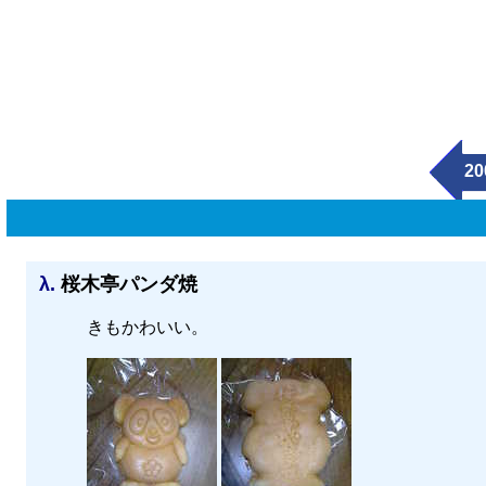
20
λ.
桜木亭パンダ焼
きもかわいい。