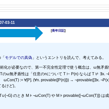
07-03-11
[
長年日記
]
の「
モデルでの真偽
」というエントリを読んで、考えてみる。
術化が必要なので、第一不完全性定理で使う概念は、ω無矛盾
 Tのω無矛盾性は「任意のnについて T ⊢ P(n) ならば T ⊬ ∃x. ¬P
n(T) := ∀[P]. (∀n. provable([P(n)])) → ¬provable([∃x. ¬P(
るけど)。
き M ⊧ ¬ωCon(T) や M ⊧ provable([¬ωCon(T)]) 