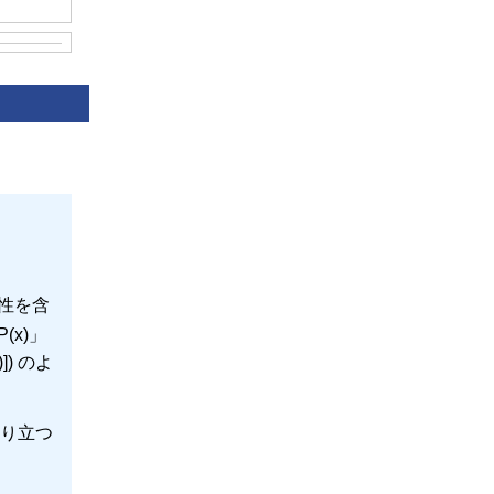
性を含
(x)」
x)]) のよ
は成り立つ