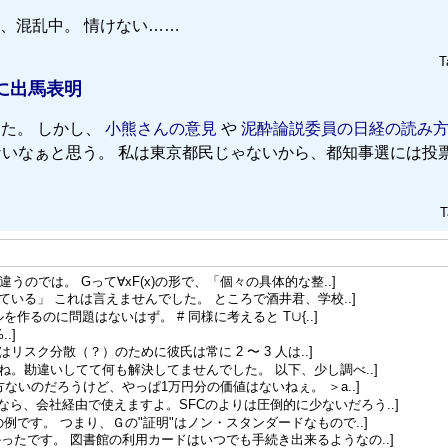
、混乱中。 情けない……
T
に出馬表明
た。 しかし、
小熊さんの意見
や
泥酔論説委員の日経の読み方(2
いなぁと思う。 私は東京都民じゃないから、都知事選には投
T
のでは。 Gって∀xF(x)の形で、「個々の具体的な整..]
いる」 これは言えませんでした。 ところで酒井君、学校..]
作るのに問題はないはず。 # 同様に考えると T∪{..]
..]
リスク分散（？）のために彼氏は常に 2 〜 3 人は..]
ね。勘違いしてて何も解決してませんでした。 以下、少し調べ..]
ないのだろうけど、やっぱ1万円分の価値はないねぇ。 ＞a..]
ら、会社経由で使えますよ。SFCのよりは圧倒的に少ないだろう..]
の例です。 つまり、Ｇの"証明"はノン・スタンダードなもので..]
ったです。 図書館の利用カードはいつでも手続き出来るようなの..]