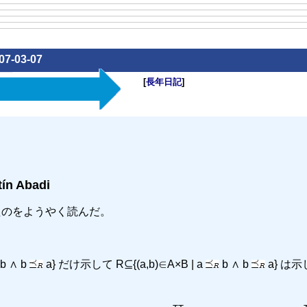
07-03-07
[
長年日記
]
ín Abadi
た
のをようやく読んだ。
b ∧ b
a} だけ示して R⊆{(a,b)∈A×B | a
b ∧ b
a} は