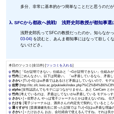
多分、非常に基本的かつ簡単なことだと思うのだが
λ.
SFCから都政へ挑戦! 浅野史郎教授が都知事選
浅野史郎氏ってSFCの教授だったのか。知らなかっ
03-04)
を読むと、あんま都知事にはなって欲しくな
ないけどさ。
本日のツッコミ(全11件) [
ツッコミを入れる
]
ψ
竹内
[「Gが証明できない」仕組みと「¬Gが証明できない」仕組みが違う
ψ
竹内
[ごめんなさい。以下は間違い。 「ω矛盾しているなら、矛盾して
ψ
さかい
[T∪{¬G} はω矛盾ではあるけど矛盾はしていないので、モデルを
ψ
佐野
[http://itc.sfc.keio.ac.jp/pukiwiki/index.php?%C2%B4%B6%C8%
ψ
alpha
[女性誌読んでもモテにはつながりません。あと CanCam とかは
ψ
竹内
[考えているのは、矛盾はしてないがω矛盾している モデルっす
ψ
さかい
[＞佐野さん やっぱ電子ジャーナルとかは使えないのね。 仕方
ψ
たけを
[電子ジャーナルは、酒井さんの内定先で契約しているところな
ψ
通りすがり
[昔廣瀬健先生に習った記憶では T∪{¬G}はω矛盾な理論
ψ
さかい
[＞たけおさん おお、会社経由で使えるんですね。それは良か