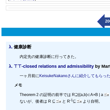
20
λ.
健康診断
内定先の健康診断に行ってきた。
λ.
⊤⊤-closed relations and admissibility
by Mart
一ヶ月前に
KeisukeNakanoさんに紹介してもらっ
メモ
Theorem 2 の証明の前半では R⊇{(a,b)∈A×B | a
-1
ないが、後者は R ⊆
と R
⊆
より自明。