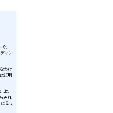
) で、
ーディン
盾なわけ
分は証明
∃x.
からみれ
うに見え