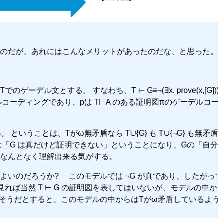
のだが、あれにはこんなメリットがあったのだな、と思った。
デル文とする。 すなわち、T ⊢ G≡¬(∃x. prove(x,[G])
のゲーデルコーディングであり、pは T⊢A のある証明図πのゲーデルコ
。 ということは、Tがω無矛盾なら T∪{G} も T∪{¬G} も無矛
は「G は真だけど証明できない」ということになり、Gの「自
なんとなく理解出来る気がする。
のだろうか? このモデルでは ¬G が真であり、したがって 
の外から見れば当然 T ⊢ G の証明図を表してはいないが、モデルの中
もしそうだとすると、このモデルの中からはTがω矛盾しているよ