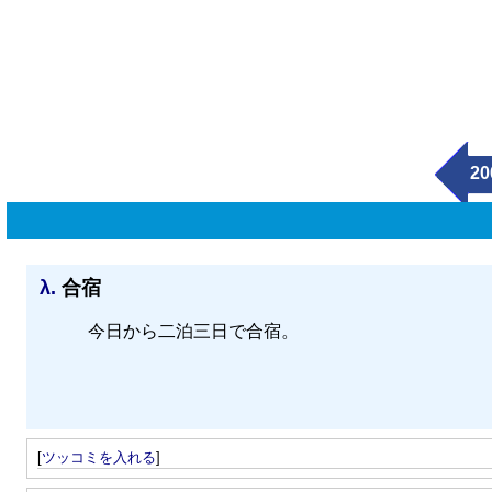
20
λ.
合宿
今日から二泊三日で合宿。
[
ツッコミを入れる
]