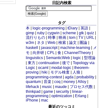
日記内検索
タグ
本
|
logic-programming
|
tDiary
|
英語
|
gimp
|
ruby
|
cygwin
|
scheme
|
gtk
|
quiz
|
流行りもの
|
時事
|
映画
|
tom
|
TV
|
URL
|
w3m
|
ネタ
|
Web
|
検索
|
論文
|
圏論
|
haskell
|
javascript
|
machine-learning
|
メ
モ
|
向井研
|
CPL
|
食
|
ChannelTheory
|
linguistics
|
SemanticWeb
|
logic
|
型理論
|
東方
|
continuation
|
後で
|
Topology via
Logic
|
ocaml
|
modal-logic
|
theorem-
proving
|
hiki
|
モデル検査
|
人狼
|
programming-contest
|
agda
|
probability
|
quantum
|
音楽
|
coq
|
money
|
Alloy
|
lifehack
|
music
|
maude
|
プロセス代数
|
thinkpad
|
game
|
security
|
linear-
programming
|
optimization
|
Erlang
|
iPhone
|
mac
最近のツッコミ