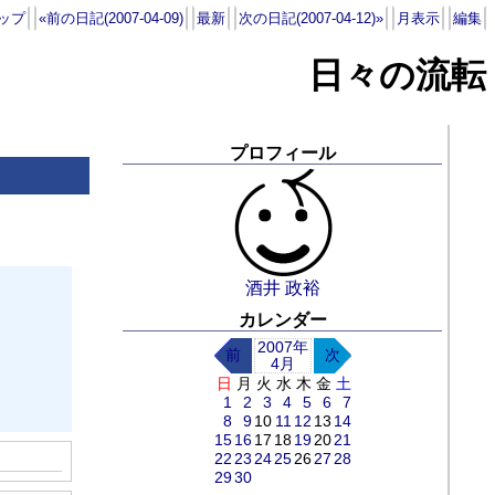
ップ
«前の日記(2007-04-09)
最新
次の日記(2007-04-12)»
月表示
編集
日々の流転
プロフィール
酒井 政裕
カレンダー
2007年
前
次
4月
日
月
火
水
木
金
土
1
2
3
4
5
6
7
8
9
10
11
12
13
14
15
16
17
18
19
20
21
22
23
24
25
26
27
28
29
30