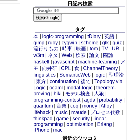
日記内検索
タグ
本
|
logic-programming
|
tDiary
|
英語
|
gimp
|
ruby
|
cygwin
|
scheme
|
gtk
|
quiz
|
流行りもの
|
時事
|
映画
|
tom
|
TV
|
URL
|
w3m
|
ネタ
|
Web
|
検索
|
論文
|
圏論
|
haskell
|
javascript
|
machine-learning
|
メ
モ
|
向井研
|
CPL
|
食
|
ChannelTheory
|
linguistics
|
SemanticWeb
|
logic
|
型理論
|
東方
|
continuation
|
後で
|
Topology via
Logic
|
ocaml
|
modal-logic
|
theorem-
proving
|
hiki
|
モデル検査
|
人狼
|
programming-contest
|
agda
|
probability
|
quantum
|
音楽
|
coq
|
money
|
Alloy
|
lifehack
|
music
|
maude
|
プロセス代数
|
thinkpad
|
game
|
security
|
linear-
programming
|
optimization
|
Erlang
|
iPhone
|
mac
最近のツッコミ