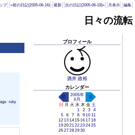
ップ
«前の日記(2005-06-16)
最新
次の日記(2005-06-19)»
月表示
編集
日々の流転
プロフィール
酒井 政裕
カレンダー
2005年
前
次
6月
ags:
ruby
日
月
火
水
木
金
土
1
2
3
4
5
6
7
8
9
10
11
12
13
14
15
16
17
18
19
20
21
22
23
24
25
26
27
28
29
30