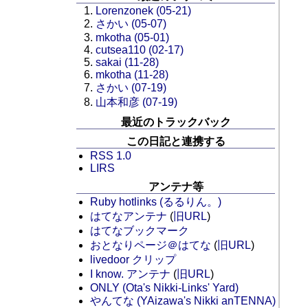
Lorenzonek (05-21)
さかい (05-07)
mkotha (05-01)
cutsea110 (02-17)
sakai (11-28)
mkotha (11-28)
さかい (07-19)
山本和彦 (07-19)
最近のトラックバック
この日記と連携する
RSS 1.0
LIRS
アンテナ等
Ruby hotlinks (るるりん。)
はてなアンテナ
(
旧URL
)
はてなブックマーク
おとなりページ＠はてな
(
旧URL
)
livedoor クリップ
I know. アンテナ
(
旧URL
)
ONLY (Ota's Nikki-Links' Yard)
やんてな (YAizawa's Nikki anTENNA)