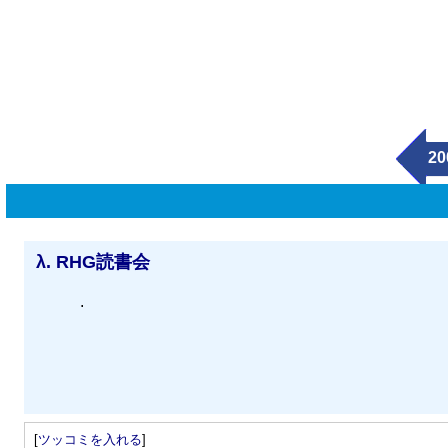
20
λ.
RHG読書会
.
[
ツッコミを入れる
]