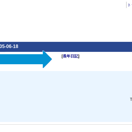
ト
05-06-18
[
長年日記
]
T