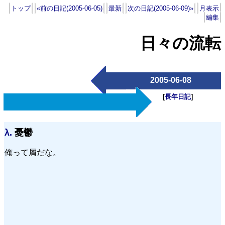
トップ
«前の日記(2005-06-05)
最新
次の日記(2005-06-09)»
月表示
編集
日々の流転
2005-06-08
[
長年日記
]
λ.
憂鬱
俺って屑だな。