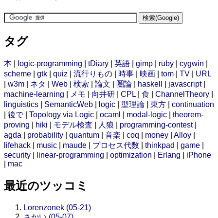
タグ
本
|
logic-programming
|
tDiary
|
英語
|
gimp
|
ruby
|
cygwin
|
scheme
|
gtk
|
quiz
|
流行りもの
|
時事
|
映画
|
tom
|
TV
|
URL
|
w3m
|
ネタ
|
Web
|
検索
|
論文
|
圏論
|
haskell
|
javascript
|
machine-learning
|
メモ
|
向井研
|
CPL
|
食
|
ChannelTheory
|
linguistics
|
SemanticWeb
|
logic
|
型理論
|
東方
|
continuation
|
後で
|
Topology via Logic
|
ocaml
|
modal-logic
|
theorem-
proving
|
hiki
|
モデル検査
|
人狼
|
programming-contest
|
agda
|
probability
|
quantum
|
音楽
|
coq
|
money
|
Alloy
|
lifehack
|
music
|
maude
|
プロセス代数
|
thinkpad
|
game
|
security
|
linear-programming
|
optimization
|
Erlang
|
iPhone
|
mac
最近のツッコミ
Lorenzonek (05-21)
さかい (05-07)