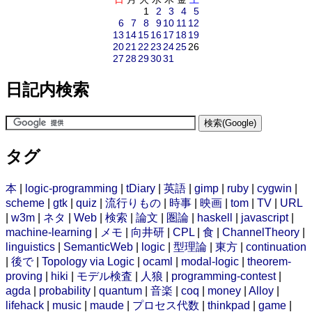
1
2
3
4
5
6
7
8
9
10
11
12
13
14
15
16
17
18
19
20
21
22
23
24
25
26
27
28
29
30
31
日記内検索
タグ
本
|
logic-programming
|
tDiary
|
英語
|
gimp
|
ruby
|
cygwin
|
scheme
|
gtk
|
quiz
|
流行りもの
|
時事
|
映画
|
tom
|
TV
|
URL
|
w3m
|
ネタ
|
Web
|
検索
|
論文
|
圏論
|
haskell
|
javascript
|
machine-learning
|
メモ
|
向井研
|
CPL
|
食
|
ChannelTheory
|
linguistics
|
SemanticWeb
|
logic
|
型理論
|
東方
|
continuation
|
後で
|
Topology via Logic
|
ocaml
|
modal-logic
|
theorem-
proving
|
hiki
|
モデル検査
|
人狼
|
programming-contest
|
agda
|
probability
|
quantum
|
音楽
|
coq
|
money
|
Alloy
|
lifehack
|
music
|
maude
|
プロセス代数
|
thinkpad
|
game
|