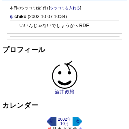
本日のツッコミ(全1件) [
ツッコミを入れる
]
ψ
chiko
(2002-10-07 10:34)
いいんじゃないでしょうか＜RDF
プロフィール
酒井 政裕
カレンダー
2002年
前
次
10月
日
月
火
水
木
金
土