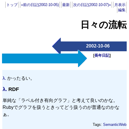
トップ
«前の日記(2002-10-05)
最新
次の日記(2002-10-07)»
月表示
編集
日々の流転
2002-10-06
[
長年日記
]
λ.
かったるい。
λ.
RDF
単純な「ラベル付き有向グラフ」と考えて良いのかな。
Rubyでグラフを扱うときってどう扱うのが普通なのかな
ぁ。
Tags:
SemanticWeb