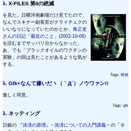
λ.
X-FILES 第6の絶滅
を見た。日曜洋画劇場だけ見てたので、
なんでスキナー副長官がクライチェクの
いいなりになっていたのかとか、
角正史
さんの日記「最近のこと」(2002-10-06)
を読むまでサッパリ分からなかった。
あ、でも「ブラックオイルのワクチンの
実験」の回は見たことがあるような気が
する。
Tags:
映画
λ.
Gtk+なんて嫌いだヽ（｀Д´）ノウワァン!!
激しく同意。
Tags:
gtk
λ.
ネッティング
日銀の
『決済の原理』− 決済についての入門講義 −
の「ネ