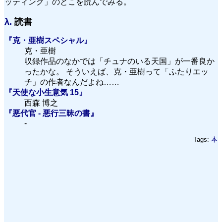
ッティング」のとこを読んでみる。
λ.
読書
『克・亜樹スペシャル』
克・亜樹
収録作品のなかでは「チュナのいる天国」が一番良か
ったかな。 そういえば、克・亜樹って「ふたりエッ
チ」の作者なんだよね……
『天使な小生意気 15』
西森 博之
『悪代官 - 悪行三昧の書』
-
Tags:
本