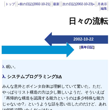
トップ
«前の日記(2002-10-21)
最新
次の日記(2002-10-23)»
月表示
編集
日々の流転
2002-10-22
[
長年日記
]
λ.
眠い。
λ.
システムプログラミング
SA
みんな意外とポインタ自体は理解していて驚いた。ただ、
やっぱりリスト構造の方は少し難しいようだ。そういえば
「再帰的な構造を認識する能力というのは多少特殊な能力
じゃないか?」というような話を思い出したのだけど、あれ
は何処で聞いたんだっけなぁ……