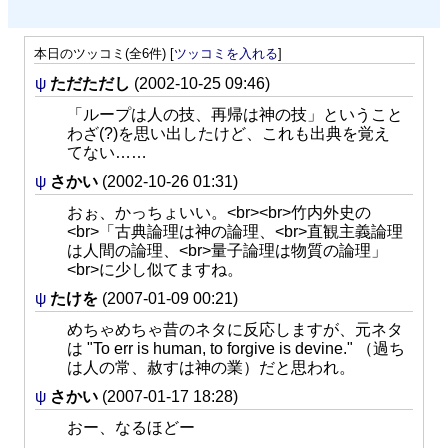
本日のツッコミ(全6件) [
ツッコミを入れる
]
ψ
ただただし
(2002-10-25 09:46)
「ループは人の技、再帰は神の技」ということ
わざ(?)を思い出したけど、これも出典を覚え
てない……
ψ
さかい
(2002-10-26 01:31)
おぉ、かっちょいい。<br><br>竹内外史の
<br>「古典論理は神の論理、<br>直観主義論理
は人間の論理、<br>量子論理は物質の論理」
<br>に少し似てますね。
ψ
たけを
(2007-01-09 00:21)
めちゃめちゃ昔のネタに反応しますが、元ネタ
は "To err is human, to forgive is devine." （過ち
は人の常、赦すは神の業）だと思われ。
ψ
さかい
(2007-01-17 18:28)
おー、なるほどー