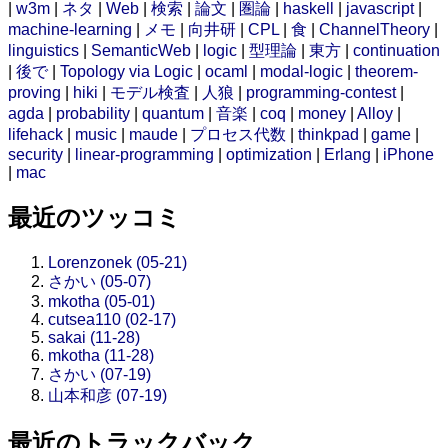
|
w3m
|
ネタ
|
Web
|
検索
|
論文
|
圏論
|
haskell
|
javascript
|
machine-learning
|
メモ
|
向井研
|
CPL
|
食
|
ChannelTheory
|
linguistics
|
SemanticWeb
|
logic
|
型理論
|
東方
|
continuation
|
後で
|
Topology via Logic
|
ocaml
|
modal-logic
|
theorem-
proving
|
hiki
|
モデル検査
|
人狼
|
programming-contest
|
agda
|
probability
|
quantum
|
音楽
|
coq
|
money
|
Alloy
|
lifehack
|
music
|
maude
|
プロセス代数
|
thinkpad
|
game
|
security
|
linear-programming
|
optimization
|
Erlang
|
iPhone
|
mac
最近のツッコミ
Lorenzonek (05-21)
さかい (05-07)
mkotha (05-01)
cutsea110 (02-17)
sakai (11-28)
mkotha (11-28)
さかい (07-19)
山本和彦 (07-19)
最近のトラックバック