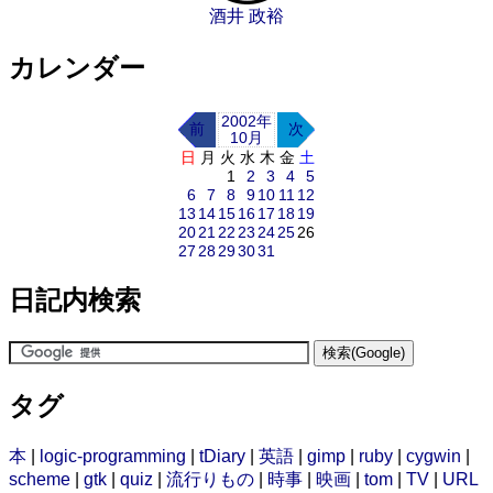
酒井 政裕
カレンダー
2002年
前
次
10月
日
月
火
水
木
金
土
1
2
3
4
5
6
7
8
9
10
11
12
13
14
15
16
17
18
19
20
21
22
23
24
25
26
27
28
29
30
31
日記内検索
タグ
本
|
logic-programming
|
tDiary
|
英語
|
gimp
|
ruby
|
cygwin
|
scheme
|
gtk
|
quiz
|
流行りもの
|
時事
|
映画
|
tom
|
TV
|
URL