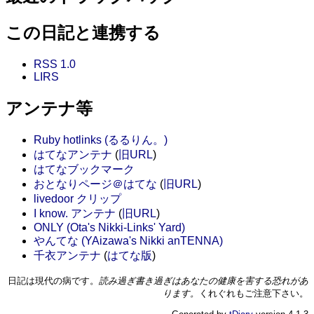
この日記と連携する
RSS 1.0
LIRS
アンテナ等
Ruby hotlinks (るるりん。)
はてなアンテナ
(
旧URL
)
はてなブックマーク
おとなりページ＠はてな
(
旧URL
)
livedoor クリップ
I know. アンテナ
(
旧URL
)
ONLY (Ota's Nikki-Links' Yard)
やんてな (YAizawa's Nikki anTENNA)
千衣アンテナ
(
はてな版
)
日記は現代の病です。
読み過ぎ書き過ぎはあなたの健康を害する恐れがあ
ります。
くれぐれもご注意下さい。