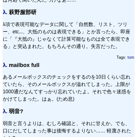
λ.
萩野服部研
λ項で表現可能なデータに関して「自然数、リスト、ツリ
ー、etc...、大抵のものは表現できる」とか言ったら、即座
に「『大抵の』じゃなくて計算可能なものは全て表現でき
る」と突込まれた。もちろんその通り。失言だった。
Tags:
tom
λ.
mailbox full
あるメールボックスのチェックをするのを10日くらい忘れ
ていたら、そのメールボックスが溢れてしまった。上限が
1000通だなんてすっかり忘れていたよ。それで色々迷惑を
かけてしまった。はぁ。(ため息)
λ.
弱音?
弱音と言うよりは、むしろ確認と、それに甘えか。でも、
口にだしてしまった事は後悔するよりない…… 軽蔑された