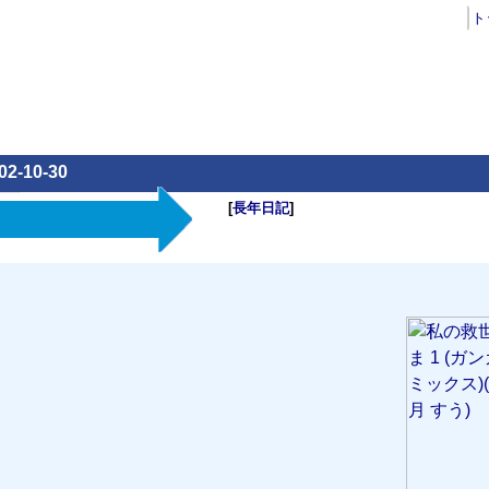
ト
02-10-30
[
長年日記
]