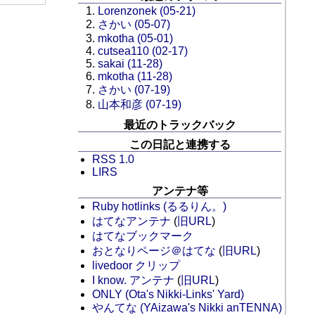
Lorenzonek (05-21)
さかい (05-07)
mkotha (05-01)
cutsea110 (02-17)
sakai (11-28)
mkotha (11-28)
さかい (07-19)
山本和彦 (07-19)
最近のトラックバック
この日記と連携する
RSS 1.0
LIRS
アンテナ等
Ruby hotlinks (るるりん。)
はてなアンテナ
(
旧URL
)
はてなブックマーク
おとなりページ＠はてな
(
旧URL
)
livedoor クリップ
I know. アンテナ
(
旧URL
)
ONLY (Ota's Nikki-Links' Yard)
やんてな (YAizawa's Nikki anTENNA)