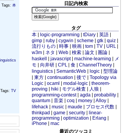
日記内検索
Tags:
本
タグ
本
|
logic-programming
|
tDiary
|
英語
|
gimp
|
ruby
|
cygwin
|
scheme
|
gtk
|
quiz
|
流行りもの
|
時事
|
映画
|
tom
|
TV
|
URL
|
w3m
|
ネタ
|
Web
|
検索
|
論文
|
圏論
|
haskell
|
javascript
|
machine-learning
|
メ
linguistics
モ
|
向井研
|
CPL
|
食
|
ChannelTheory
|
linguistics
|
SemanticWeb
|
logic
|
型理論
|
東方
|
continuation
|
後で
|
Topology via
Logic
|
ocaml
|
modal-logic
|
theorem-
proving
|
hiki
|
モデル検査
|
人狼
|
Tags:
TV
programming-contest
|
agda
|
probability
|
quantum
|
音楽
|
coq
|
money
|
Alloy
|
lifehack
|
music
|
maude
|
プロセス代数
|
thinkpad
|
game
|
security
|
linear-
programming
|
optimization
|
Erlang
|
iPhone
|
mac
最近のツッコミ