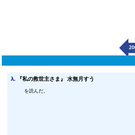
20
λ.
『私の救世主さま』 水無月すう
を読んだ。