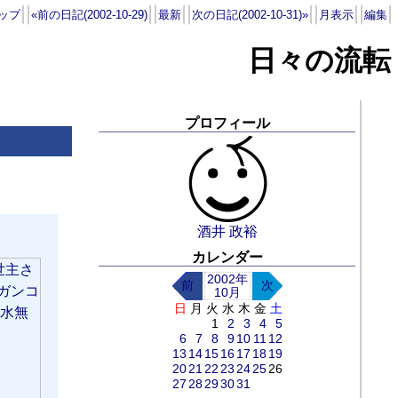
ップ
«前の日記(2002-10-29)
最新
次の日記(2002-10-31)»
月表示
編集
日々の流転
プロフィール
酒井 政裕
カレンダー
2002年
前
次
10月
日
月
火
水
木
金
土
1
2
3
4
5
6
7
8
9
10
11
12
13
14
15
16
17
18
19
20
21
22
23
24
25
26
27
28
29
30
31