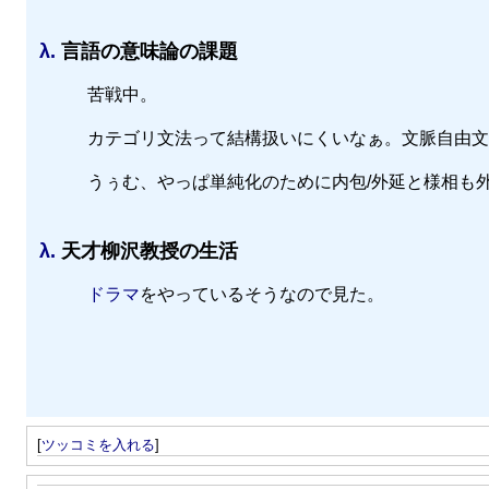
λ.
言語の意味論の課題
苦戦中。
カテゴリ文法って結構扱いにくいなぁ。文脈自由文
うぅむ、やっぱ単純化のために内包/外延と様相も
λ.
天才柳沢教授の生活
ドラマ
をやっているそうなので見た。
[
ツッコミを入れる
]