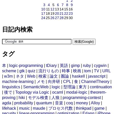
1
2
3
4
5
6
7
8
9
10
11
12
13
14
15
16
17
18
19
20
21
22
23
24
25
26
27
28
29
30
日記内検索
タグ
本
|
logic-programming
|
tDiary
|
英語
|
gimp
|
ruby
|
cygwin
|
scheme
|
gtk
|
quiz
|
流行りもの
|
時事
|
映画
|
tom
|
TV
|
URL
|
w3m
|
ネタ
|
Web
|
検索
|
論文
|
圏論
|
haskell
|
javascript
|
machine-learning
|
メモ
|
向井研
|
CPL
|
食
|
ChannelTheory
|
linguistics
|
SemanticWeb
|
logic
|
型理論
|
東方
|
continuation
|
後で
|
Topology via Logic
|
ocaml
|
modal-logic
|
theorem-
proving
|
hiki
|
モデル検査
|
人狼
|
programming-contest
|
agda
|
probability
|
quantum
|
音楽
|
coq
|
money
|
Alloy
|
lifehack
|
music
|
maude
|
プロセス代数
|
thinkpad
|
game
|
security
|
linear-programming
|
optimization
|
Erlang
|
iPhone