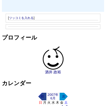
[
ツッコミを入れる
]
プロフィール
酒井 政裕
カレンダー
2007年
前
次
6月
日
月
火
水
木
金
土