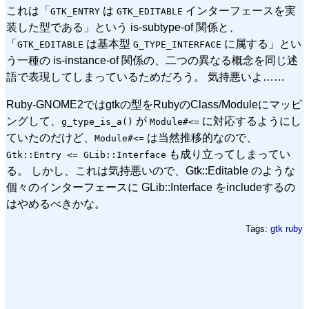
これは「
は
インターフェースを実
GTK_ENTRY
GTK_EDITABLE
装した型である」という is-subtype-of 関係と、
「
は基本型
に属する」とい
GTK_EDITABLE
G_TYPE_INTERFACE
う一種の is-instance-of 関係の、二つの異なる概念を同じ述
語で表現してしまっているためだろう。 気持悪いよ……
Ruby-GNOME2ではgtkの型をRubyのClass/Moduleにマッピ
ングして、
が
に対応するようにし
g_type_is_a()
Module#<=
ていたのだけど、
は当然推移的なので、
Module#<=
も成り立ってしまってい
Gtk::Entry <= GLib::Interface
る。 しかし、これは気持悪いので、Gtk::Editable のような
個々のインターフェースに GLib::Interface をincludeするの
はやめるべきかな。
Tags:
gtk
ruby