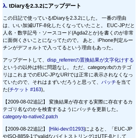
λ.
tDiaryを2.3.2にアップデート
この日記で使っているtDiaryを2.3.2にした。 一番の理由
は、いい加減UTF-8化したくなっていたこと。 EUC-JPだと
人名・数学記号・ソースコード(Agda2とか)を書くのが非常
に面倒くさいことになってたので。 あと、iPhone判定ルー
チンがデフォルトで入ってるという理由もあった。
アップデートして、
disp_referrerの置換結果が文字化けする
というの以外は特に問題なし。 ただ、category.rbのカテゴ
リはこれまでのEUC-JPなURIでは正常に表示されなくなっ
ていたので、それはまずいだろうと思って、
パッチ
を当て
た(
チケット #163
)。
【2009-08-02追記】 変換結果が存在する実際に存在するカ
テゴリ名なのかを検査するようにパッチを更新した。
category-to-native2.patch
【2009-08-22追記】
[Hiki-dev:01293]
によると、「EUC-JP
やISO-8859-1でvalidなバイトストリングはUTF-8として