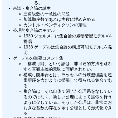
る」
余談・集合論の誕生
三角級数の一意性の問題
加算順序数であれば実数に埋め込める
カントル・ベンディクソンの定理
公理的集合論のモデル
1930 ツェルメロは集合論の累積階層モデルVを
提唱
1938 ゲーデルは集合論の構成可能モデルLを発
明
ゲーデルの重要コメント集
「構成可能」という語は、非可述的方法を遮断
する直観主義的意味に理解されたい。
構成可能集合とは、ラッセルの分岐型理論を超
限順序を含むように拡張して得られる集合であ
る
集合論は、それ自体で閉じた公理系をなしてい
るのではなく、新しい公理によって拡張を行う
ように促している。そうした公理は、非常にお
おきな基数の存在を示す公理として形式化でき
る