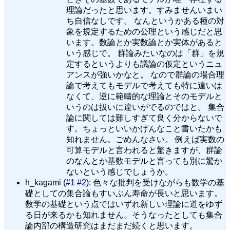
理論だったと思います。すみませんいまい
ち自信なしです。 なんというかある種の対
象を規定するための公理という感じだと思
います。数論とか実数論とか実体があると
いう感じで。 群論みたいなのは「群」を規
定するというよりも議論の仮定というニュ
アンスが強いかなと。 なので群論の場合理
論で考えてもモデルで考えても特に違いは
なくて、逆に範疇的な理論とそのモデルと
いうのは扱いに違いがでるのではと。 集合
論に関しては難しすぎて良く分からないで
す。ちょっといいかげんなこと書いたかも
知れません。ごめんなさい。 例えば実数の
可算モデルと言われると驚きますが、群論
のなんとか基数モデルと言っても別に驚か
ないという感じでしょうか。
h_kagami (
#1
#2
): 色々な批判を受けながらも数学の基
礎としての集合論もすいぶん寿命が長いと思います。
数学の基礎という点ではいずれ新しい理論に道をゆず
る日が来るかも知れません。そうなったとしても集合
論内部の構造研究はまだまだ続くと思います。