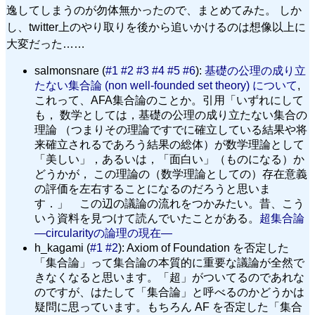
逸してしまうのが勿体無かったので、まとめてみた。 しか
し、twitter上のやり取りを後から追いかけるのは想像以上に
大変だった……
salmonsnare (
#1
#2
#3
#4
#5
#6
):
基礎の公理の成り立
たない集合論 (non well-founded set theory) について
,
これって、AFA集合論のことか。引用「いずれにして
も， 数学としては，基礎の公理の成り立たない集合の
理論 （つまりその理論ですでに確立している結果や将
来確立されるであろう結果の総体）が数学理論として
「美しい」，あるいは，「面白い」（ものになる）か
どうかが， この理論の（数学理論としての）存在意義
の評価を左右することになるのだろうと思いま
す．」 この辺の議論の流れをつかみたい。昔、こう
いう資料を見つけて読んでいたことがある。
超集合論
—circularityの論理の現在—
h_kagami (
#1
#2
): Axiom of Foundation を否定した
「集合論」って集合論の本質的に重要な議論が全然で
きなくなると思います。「超」がついてるのであれな
のですが、はたして「集合論」と呼べるのかどうかは
疑問に思っています。もちろん AF を否定した「集合