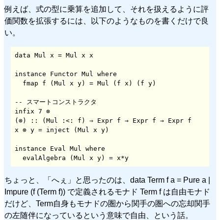
例えば、式の型に乗算を追加して、それを扱えるように評
価関数を拡張するには、以下のようなものを書くだけで良
い。
data Mul x = Mul x x

instance Functor Mul where

  fmap f (Mul x y) = Mul (f x) (f y)

-- スマートコンストラクタ

infix 7 ⊗

(⊗) :: (Mul :<: f) ⇒ Expr f → Expr f → Expr f

x ⊗ y = inject (Mul x y)

instance Eval Mul where

  evalAlgebra (Mul x y) = x*y
ちょっと、「へぇ」と思ったのは、data Term f a = Pure a |
Impure (f (Term f)) で定義されるモナド Term f は自由モナド
だけど、Term自身もモナドの圏から関手の圏への忘却関手
の左随伴になっているという意味で自由、という話。