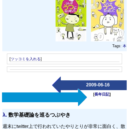
Tags:
本
[
ツッコミを入れる
]
2009-06-16
[
長年日記
]
λ.
数学基礎論を巡るつぶやき
週末にtwitter上で行われていたやりとりが非常に面白く、散