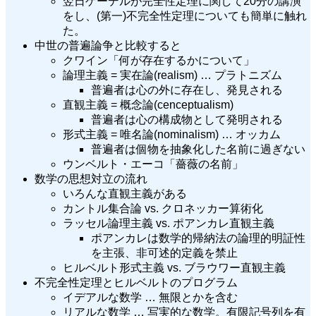
翌日ゲーデルが完全性定理に関して20分の講演
をし、(第一)不完全性定理についても簡単に触れ
た。
中世の普遍論争と比較すると
クワイン「何が存在するかについて」
論理主義 = 実在論(realism) … プラトニズム
普遍者は心の外に存在し、発見される
直観主義 = 概念論(cenceptualism)
普遍者は心の構成物として発明される
形式主義 = 唯名論(nominalism) … オッカム
普遍者は個物を抽象化した名前に過ぎない
ウンベルト・エーコ「薔薇の名前」
数学の思想対立の流れ
いろんな直観主義がある
カントル集合論 vs. クロネッカー算術化
ラッセル論理主義 vs. ポアンカレ直観主義
ポアンカレは数学的帰納法の論理的明証性
を主張、非可述的定義を禁止
ヒルベルト形式主義 vs. ブラウワー直観主義
不完全性定理とヒルベルトのプログラム
イデアルな数学 … 無限とかを含む
リアルな数学 … 写実的な数学。有限記号列を有