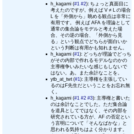
h_kagami (
#1
#2
): ちょっと真面目に
考えたのですが。例えば V ≠ L の場合
L を「外側から」眺める観点は非常に
有用です。 例えば AFA を理論として
通常の集合論をモデルと考えた場
合、その逆の場合、「外側から見
る」という観点でどちらが面白いか
という判断は有用かも知れません。
h_kagami (
#1
): どっちが理論でどっち
がその内部で作れるモデルなのかの
主導権争いみたいな感じもしないで
はない。あ。また余計なことを。
ytb_at_twt (
#1
): 主導権を主張してい
るのはF先生だということをお忘れ無
く。
h_kagami (
#1
#2
#3
): 主導権と書いた
のは余計なことでした。ただ集合論
を道具としてではなく、その内部を
研究されている方が、AF の否定とい
う言明について「そんなばかな」と
思われる気持ちはよく分かります。