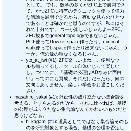
として。 でも、数学の多くがZFC上で展開でき
て、かつZFCに特有のテクニックを使って強力
な議論を展開できるから、有効な見方のひとつ
であることは確かだと思うのですが。私にはそ
れで十分です。 つーか楽しいじゃんよーZFC。
ZFC抜きでgeneral topologyできないじゃん。
PCF使ってDowker space作ったり、minimal
walk使ってL-space作ったり出来ないじゃん。つ
ーか、俺の飯の種なくなるじゃん。
ytb_at_twt (
#1
): ZFC楽しいよねー。便利なツー
ルも揃ってるし、ツール自体いじって楽しい
し。ついでに、「基礎の公理はADなみに面白
い」ってのにも賛成。それだけだったら、何の
文句もありません。楽しい学会をお過ごしくだ
さい。
masahiro_sakai (
#1
): 外延性の成り立たない集合論を
考えることすらあるのだから、それに比べれば、基礎
の公理が成り立たない集合論なんてかわいいものだと
思うけどなぁ。
h_kagami (
#1
): 道具としてではなく集合論そのも
のを研究対象とする場合、基礎の公理を否定し