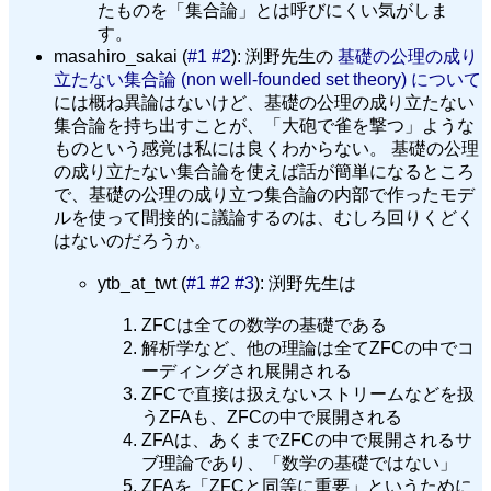
たものを「集合論」とは呼びにくい気がしま
す。
masahiro_sakai (
#1
#2
): 渕野先生の
基礎の公理の成り
立たない集合論 (non well-founded set theory) について
には概ね異論はないけど、基礎の公理の成り立たない
集合論を持ち出すことが、「大砲で雀を撃つ」ような
ものという感覚は私には良くわからない。 基礎の公理
の成り立たない集合論を使えば話が簡単になるところ
で、基礎の公理の成り立つ集合論の内部で作ったモデ
ルを使って間接的に議論するのは、むしろ回りくどく
はないのだろうか。
ytb_at_twt (
#1
#2
#3
): 渕野先生は
ZFCは全ての数学の基礎である
解析学など、他の理論は全てZFCの中でコ
ーディングされ展開される
ZFCで直接は扱えないストリームなどを扱
うZFAも、ZFCの中で展開される
ZFAは、あくまでZFCの中で展開されるサ
ブ理論であり、「数学の基礎ではない」
ZFAを「ZFCと同等に重要」というために