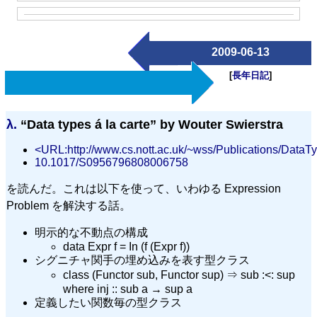
2009-06-13
[
長年日記
]
λ.
“Data types á la carte” by Wouter Swierstra
<URL:http://www.cs.nott.ac.uk/~wss/Publications/Data
10.1017/S0956796808006758
を読んだ。これは以下を使って、いわゆる Expression
Problem を解決する話。
明示的な不動点の構成
data Expr f = In (f (Expr f))
シグニチャ関手の埋め込みを表す型クラス
class (Functor sub, Functor sup) ⇒ sub :<: sup
where inj :: sub a → sup a
定義したい関数毎の型クラス