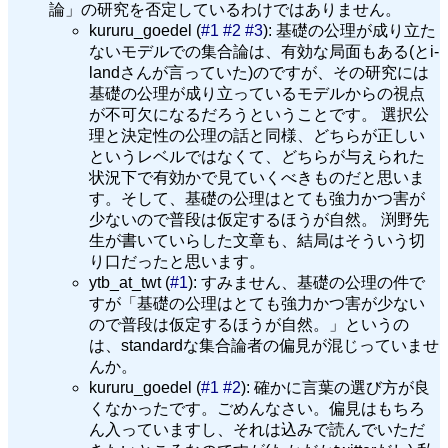
論」の研究を否定しているわけではありません。
kururu_goedel (
#1
#2
#3
): 基礎の公理が成り立た
ないモデルでの集合論は、有効な局面もある(とi-
landさんが言っていた)のですが、その研究には
基礎の公理が成り立っているモデルからの視点
が不可欠になるだろうということです。 選択公
理と決定性の公理の話と同様、どちらが正しい
というレベルではなくて、どちらが与えられた
状況下で有効かで見ていくべきものだと思いま
す。そして、基礎の公理はとても強力かつ害が
少ないので普段は仮定するほうが自然。 渕野先
生が書いていらした文章も、結局はそういう切
り口だったと思います。
ytb_at_twt (
#1
): すみません、基礎の公理の件で
すが「基礎の公理はとても強力かつ害が少ない
ので普段は仮定するほうが自然。」というの
は、standardな集合論者の偏見が混じっていませ
んか。
kururu_goedel (
#1
#2
): 確かに言葉の選び方が良
くなかったです。ごめんなさい。偏見はもちろ
ん入っていますし、それは込みで読んでいただ