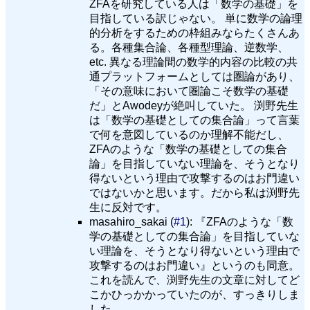
ZFAを研究している人は「数学の基礎」を
目指している訳じゃない。 単に数学の論理
的分析をするための枠組みならたくさんあ
る。各種集合論、各種型理論、逆数学、
etc. 異なる理論間の数学的内容の比較の共
通プラットフォームとしては圏論があり、
「その意味において圏論こそ数学の基礎
だ」とAwodeyが絶叫していた。 渕野先生
は「数学の基礎としての集合論」って言葉
で何を意図しているのか理解不能だし、
ZFAのような「数学の基礎としての集合
論」を目指していない理論を、そうとなり
得ないという理由で攻撃するのはお門違い
ではないかと思います。だから私は渕野先
生に反対です。
masahiro_sakai (
#1
): 『ZFAのような「数
学の基礎としての集合論」を目指していな
い理論を、そうとなり得ないという理由で
攻撃するのはお門違い』というのも同意。
これを読んで、渕野先生の文章に対してど
こかひっかかっていたのが、すっきりしま
した。