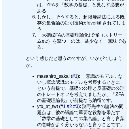
は、ZFAを「数学の基礎」と見なす必要が
ある
しかし、そうすると、超限帰納法による既
存の集合論の証明技術がoverkillされてしま
う
「大砲(ZFAの基礎理論化)で雀（ストリー
ムetc）を撃つ」のは、益少なく、無駄であ
る。
という感じだと思うのですが、いかがでしょう
か。
masahiro_sakai (
#1
): 「意識のモデル，な
いし概念認識のモデルを考察するときに」
という前提で、基礎の公理と反基礎の公理
のトレードオフを考えてましたが、「ZFA
の基礎理論化」が前提なら納得です。
ytb_at_twt (
#1
#2
#3
): 渕野先生の論法の問
題点は、彼の議論で重要な役割を果たす
「数学の基礎としての集合論」と言う言葉
の意味がよく分からないと言うことです。