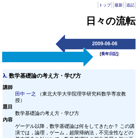
トップ
最新
追記
日々の流転
2009-06-06
[
長年日記
]
λ.
数学基礎論の考え方・学び方
講師
田中 一之
（東北大学大学院理学研究科数学専攻教
授）
題目
数学基礎論の考え方・学び方
内容
ゲーデル以降，数学基礎論は何をしてきたか？ この講
演では，論理，ゲーム，超限帰納法，不完全性などの