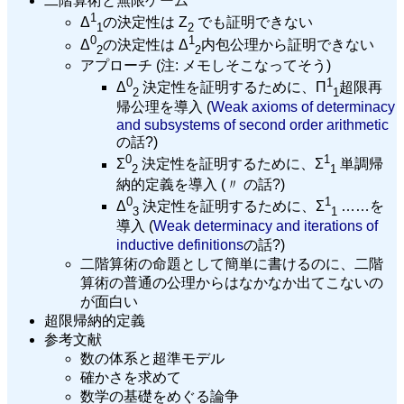
二階算術と無限ゲーム
1
Δ
の決定性は Z
でも証明できない
1
2
0
1
Δ
の決定性は Δ
内包公理から証明できない
2
2
アプローチ (注: メモしそこなってそう)
0
1
Δ
決定性を証明するために、Π
超限再
2
1
帰公理を導入 (
Weak axioms of determinacy
and subsystems of second order arithmetic
の話?)
0
1
Σ
決定性を証明するために、Σ
単調帰
2
1
納的定義を導入 (〃 の話?)
0
1
Δ
決定性を証明するために、Σ
……を
3
1
導入 (
Weak determinacy and iterations of
inductive definitions
の話?)
二階算術の命題として簡単に書けるのに、二階
算術の普通の公理からはなかなか出てこないの
が面白い
超限帰納的定義
参考文献
数の体系と超準モデル
確かさを求めて
数学の基礎をめぐる論争