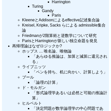
Harrington
Turing
Gandy
Paris
KleeneとAddisonによるeffective記述集合論
Kreisel, Kripke, Sacks らによる admissible集合
論
Friedmanが2階算術と逆数学について研究
ParisとHarringtonが新しい独立命題を発見
再帰理論はなぜロジックか?
ホップス … 唯名論、唯物論
「あらゆる推論は、加算と減算に還元され
る」
ライプニッツ
「ペンを持ち、机に向かい、計算しよう」
ブール
「論理の計算」
ド・モルガン
「形式論理学あるいは必然と可能の推論計
算」
ヒルベルト
「決定問題が数学論理学の中心問題であ