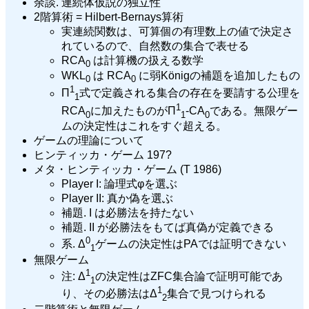
余談. 連続体仮説の独立性
2階算術 = Hilbert-Bernays算術
実連続関数は、可算個の有理数上の値で決定さ
れているので、自然数の集合で表せる
RCA
は計算機の扱える数学
0
WKL
は RCA
に弱Königの補題を追加したもの
0
0
1
Π
式で定義される集合の存在を要請する公理を
1
1
RCA
に加えたものがΠ
-CA
である。無限ゲー
0
1
0
ムの決定性はこれをすぐ超える。
ゲームの理論について
ヒンティッカ・ゲーム 197?
メタ・ヒンティッカ・ゲーム (T 1986)
Player I: 論理式φを選ぶ
Player II: 真か偽を選ぶ
補題. I は必勝法を持たない
補題. II が必勝法をもてば真偽が定義できる
0
系. Δ
ゲームの決定性はPAでは証明できない
1
無限ゲーム
1
注: Δ
の決定性はZFC集合論で証明可能であ
1
1
り、その必勝法はΔ
集合で見つけられる
2