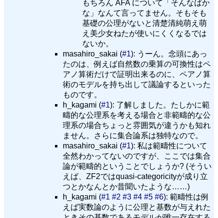
もちろん AFA について「そんなばか
な」なんて言ってません。そもそも
基礎の公理がないと清楚清純萌え萌
え美少女ねたが使いにくくなるでは
ないか。
masahiro_sakai (
#1
): うーん。念頭にあっ
たのは、例えば自然数の乗算の可換性はペ
アノ算術だけで証明出来るのに、ペアノ算
術のモデルを持ち出して議論するといった
ものです。
h_kagami (
#1
): 了解しました。たしかに範
疇的な公理系を考える場合と非範疇的な公
理系の場合ちょっと雰囲気が違うかも知れ
ません。さらに集合論系は独特なので。
masahiro_sakai (
#1
): 私は範疇性について
全然わかってないのですが、ここでは集合
論が範疇的ということでしょうか? (そうい
えば、ZF2ではquasi-categoricityが成り立
つとかなんとか昔聞いたような……)
h_kagami (
#1
#2
#3
#4
#5
#6
): 範疇性は例
えば実数論のように公理と基数が与えれた
ときその基数であるモデルが唯一存在する