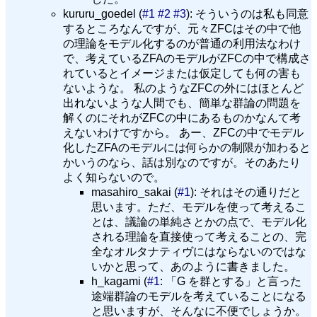
kururu_goedel (
#1
#2
#3
): そういうのは私も同意
するところなんですが、元々ZFCはその中で他
の理論をモデル化するのが普通の利用法なわけ
で、考えているZFAのモデルがZFCの中で構成さ
れているとイメージまたは仮定しても何の害も
ないような。 私のようなZFCの外にはほとんど
出れないような人間でも、簡単な群論の問題を
解くのにそれがZFCの中にあるものかなんて考
えないわけですから。 あー、ZFCの中でモデル
化したZFAのモデルには何らかの制限が加わると
かいうのなら、話は別なのですが。そのあたり
よく知らないので。
masahiro_sakai (
#1
): それはその通りだと
思います。ただ、モデルを使って考えるこ
とは、議論の単純さとかの点で、モデル化
される理論を直接使って考えることの、完
全なオルタナティヴにはならないのではな
いかと思って、あのように書きました。
h_kagami (
#1
: 「G を群とする」と言った
途端群論のモデルを考えていることになる
と思いますが、そんなに不便でしょうか。