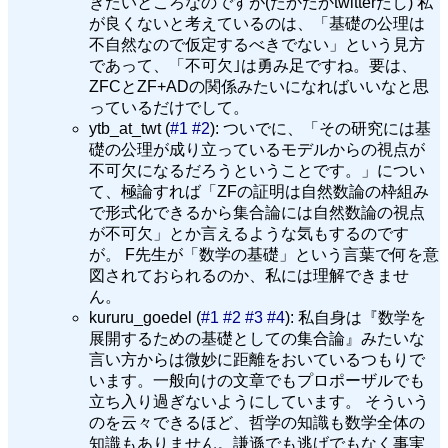
きたいところなのですが(たかだかtwitterだし) 私
が良くないと考えているのは、「基礎の公理は
不自然なので仮定するべきでない」という見方
であって、「不可欠｣は勇み足ですね。要は、
ZFCとZF+ADの関係みたいになればいいなと思
っているだけでして。
ytb_at_twt (
#1
#2
): ついでに、「その研究には基
礎の公理が成り立っているモデルからの視点が
不可欠になるだろうということです。」につい
て、極論すれば「ZFの証明は自然数論の枠組み
で形式化できるから集合論には自然数論の視点
が不可欠」とか言えるような気もするのです
が。 F先生が「数学の基礎」という言葉で何を意
図されておられるのか、私には理解できませ
ん。
kururu_goedel (
#1
#2
#3
#4
): 私自身は『数学を
展開するための基礎としての集合論』みたいな
言い方からは微妙に距離をおいているつもりで
います。一般向けの文章でもプロポーザルでも
立ち入り過ぎないようにしています。 そういう
のを云々できるほど、哲学の知識も数学全体の
知識もありません。謙遜でも逃げでもなく事実