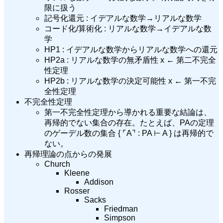
限に扱う
記号化還元 : イデアルな数学→リアルな数学
コード化/算術化 : リアルな数学→イデアルな数
学
HP1 : イデアルな数学からリアルな数学への還元
HP2a : リアルな数学の無矛盾性 x ← 第二不完全
性定理
HP2b : リアルな数学の決定可能性 x ← 第一不完
全性定理
不完全性定理
第一不完全性定理から導かれる重要な結論は、
再帰的でない集合の存在。たとえば、PAの定理
のゲーデル数の集合 { ⌜A⌝ : PA ⊢ A } は再帰的で
ない。
再帰理論の点からの発展
Church
Kleene
Addison
Rosser
Sacks
Friedman
Simpson