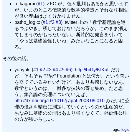
h_kagami (
#1
): ZFC が、色々批判もあるかと思います
が、いまのところ伝統的な数学的構造とそれなり相性
が良い理由はよく分かりません。
patho_logic: (
#1
#2
#3
): twitter 上の「数学基礎論を巡
るつぶやき」残しておけないだろうか。このまま消え
てしまうのがもったいない。断片的な発言を引いて
「やっぱ基礎論怪しいね」みたいなことになると困
る。
その後の話。
yoriyuki (
#1
#2
#3
#4
#5
#6
):
http://bit.ly/KIKuL
だけ
ど そもそも
*The*
Foundation とは何か、という問い
を立てているみたいだけど、あまり共感しないなあ。
数学というのは、「雑多な技法の寄せ集め」だと思
う。集合論の公理についていえば、
http://dx.doi.org/10.1016/j.apal.2008.09.010
みたいに公
理の強さを精密に測定していくというのが生産的だ。
ちなみに基礎の公理はあまり強くなくて、外延性公理
の方が強いらしい。
Tags:
logic