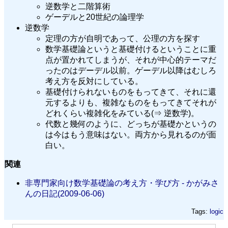
逆数学と二階算術
ゲーデルと20世紀の論理学
逆数学
定理の方が自明であって、公理の方を探す
数学基礎論というと基礎付けるということに重
点が置かれてしまうが、それが中心的テーマだ
ったのはデーデル以前。ゲーデル以降はむしろ
考え方を反対にしている。
基礎付けられないものをもってきて、それに還
元するよりも、複雑なものをもってきてそれが
どれくらい複雑化をみている(⇒ 逆数学)。
代数と幾何のように、どっちが基礎かというの
は今はもう意味はない。両方から見れるのが面
白い。
関連
非専門家向け数学基礎論の考え方・学び方 - かがみさ
んの日記(2009-06-06)
Tags:
logic