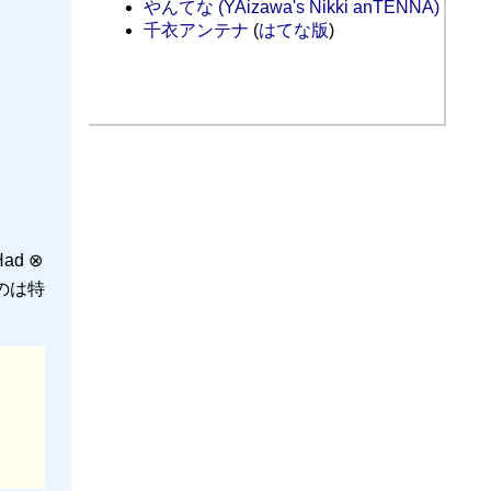
やんてな (YAizawa's Nikki anTENNA)
千衣アンテナ
(
はてな版
)
ad ⊗
のは特