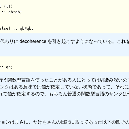
 (t)) 

alse) :: qb*qb;
わりに decoherence を引き起こすようになっている。これ
:: qb;
価を行う関数型言語を使ったことがある人にとっては馴染み深いの
ンクはある意味では値が確定していない状態であって、それに
動されて値が確定するので。もちろん普通の関数型言語のサンクは
ションはまさに、たけをさんの日記に貼ってあった以下の図そ