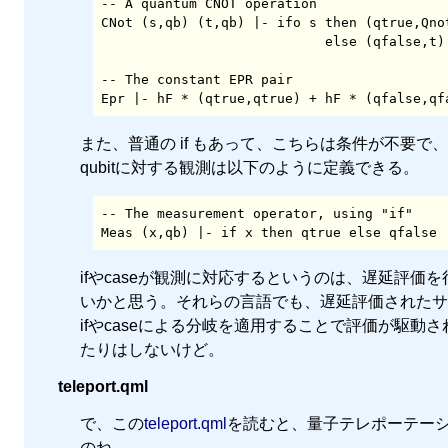
-- A quantum CNOT operation

CNot (s,qb) (t,qb) |- ifo s then (qtrue,Qnot
                            else (qfalse,t) :: qb*qb;

-- The constant EPR pair

Epr |- hF * (qtrue,qtrue) + hF * (qfalse,qf
また、普通の if もあって、こちらは条件が不要で、代
qubitに対する観測は以下のように定義できる。
-- The measurement operator, using "if"

Meas (x,qb) |- if x then qtrue else qfalse 
ifやcaseが観測に対応するというのは、遅延評
いかと思う。それらの言語でも、遅延評価されたサ
ifやcaseによる分岐を適用することで評価が駆
たりはしないけど。
teleport.qml
で、この
teleport.qml
を読むと、量子テレポーテー
のね。