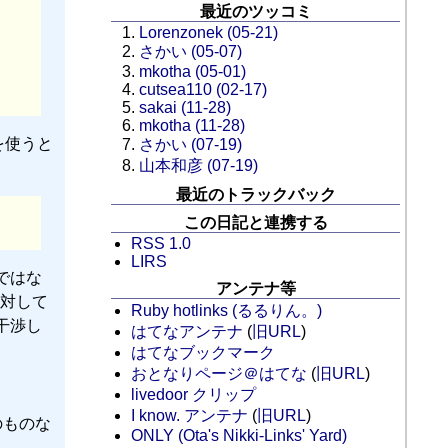
最近のツッコミ
Lorenzonek (05-21)
さかい (05-07)
mkotha (05-01)
cutsea110 (02-17)
sakai (11-28)
mkotha (11-28)
を使うと
さかい (07-19)
山本和彦 (07-19)
最近のトラックバック
この日記と連携する
RSS 1.0
LIRS
ではな
アンテナ等
対して
Ruby hotlinks (るるりん。)
干渉し
はてなアンテナ
(
旧URL
)
はてなブックマーク
おとなりページ＠はてな
(
旧URL
)
livedoor クリップ
I know. アンテナ
(
旧URL
)
のものな
ONLY (Ota's Nikki-Links' Yard)