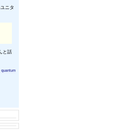
のユニタ
んと話
:
quantum