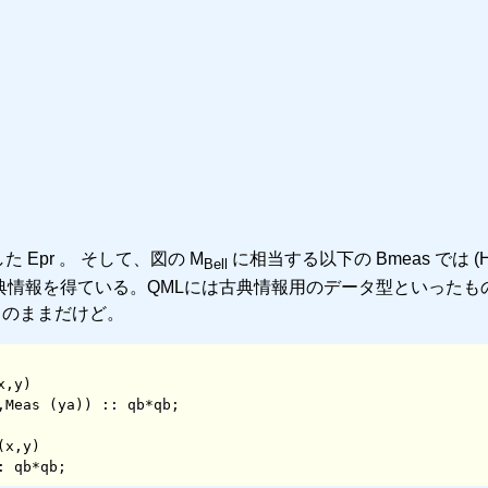
た Epr 。 そして、図の M
に相当する以下の Bmeas では (H
Bell
t の古典情報を得ている。QMLには古典情報用のデータ型といったも
b のままだけど。
,y)

x,y)

),ya) :: qb*qb;