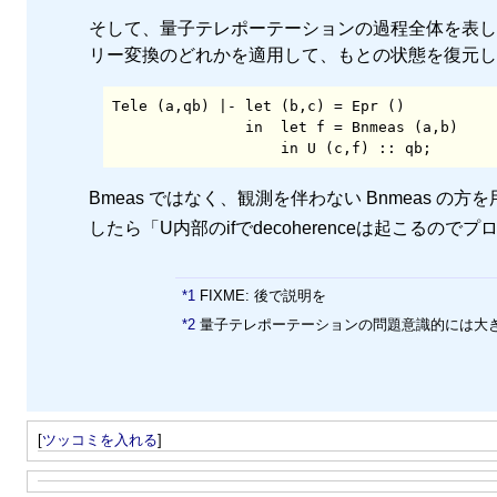
そして、量子テレポーテーションの過程全体を表したのが
リー変換のどれかを適用して、もとの状態を復元し
Tele (a,qb) |- let (b,c) = Epr () 

               in  let f = Bnmeas (a,b)

                   in U (c,f) :: qb;
Bmeas ではなく、観測を伴わない Bnmeas
したら「U内部のifでdecoherenceは起こる
*1
FIXME: 後で説明を
*2
量子テレポーテーションの問題意識的には大
[
ツッコミを入れる
]