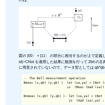
図の |00〉 + |11〉 の部分に相当するのが上で定義し
id)∘CNot を適用した結果に観測を行って 2bi
に用意されていないので、データ型としては qb*q
-- The Bell-measurement operation

Bmeas (x,qb) (y,qb) |- let (xa,ya) = CNot (x
                       in  (Meas (Had (xa)),Meas (ya)) :: qb*qb;

Bnmeas (x,qb) (y,qb) |- let (xa,ya) = CNot (
                        in  (Had (xa