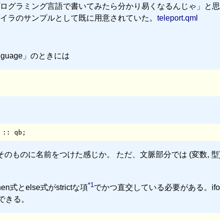
ログラミング言語で書いてみたら分かり易くなるんじゃ」と思
パイラのサンプルとして既に用意されていた。
teleport.qml
 language」のときには
 :: qb;
t)そのものに名前をつけた感じか。 ただ、文脈部分では (変数, 型)
*1
とelse式がstrictな項
でかつ直交している必要がある。if
できる。