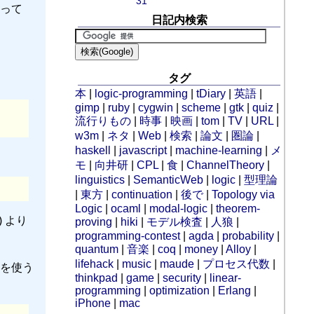
31
って
日記内検索
タグ
本
|
logic-programming
|
tDiary
|
英語
|
gimp
|
ruby
|
cygwin
|
scheme
|
gtk
|
quiz
|
流行りもの
|
時事
|
映画
|
tom
|
TV
|
URL
|
w3m
|
ネタ
|
Web
|
検索
|
論文
|
圏論
|
haskell
|
javascript
|
machine-learning
|
メ
モ
|
向井研
|
CPL
|
食
|
ChannelTheory
|
linguistics
|
SemanticWeb
|
logic
|
型理論
|
東方
|
continuation
|
後で
|
Topology via
Logic
|
ocaml
|
modal-logic
|
theorem-
 より
proving
|
hiki
|
モデル検査
|
人狼
|
programming-contest
|
agda
|
probability
|
quantum
|
音楽
|
coq
|
money
|
Alloy
|
lifehack
|
music
|
maude
|
プロセス代数
|
oを使う
thinkpad
|
game
|
security
|
linear-
programming
|
optimization
|
Erlang
|
iPhone
|
mac