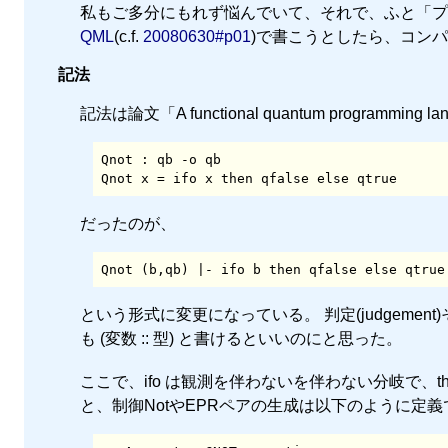
私もご多分にもれず悩んでいて、それで、ふと「プ
QML
(c.f.
20080630#p01
)で書こうとしたら、コン
記法
記法は論文「A functional quantum programming
Qnot : qb -o qb

Qnot x = ifo x then qfalse else qtrue
だったのが、
Qnot (b,qb) |- ifo b then qfalse else qtrue
という形式に変更になっている。 判定(judgemen
も (変数 :: 型) と書けるといいのにと思った。
ここで、ifo は観測を伴わないを伴わない分岐で、then式
と、制御NotやEPRペアの生成は以下のように定義