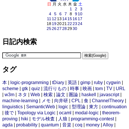
日
月
火
水
木
金
土
1
2
3
4
5
6
7
8
9
10
11
12
13
14
15
16
17
18
19
20
21
22
23
24
25
26
27
28
29
30
日記内検索
タグ
本
|
logic-programming
|
tDiary
|
英語
|
gimp
|
ruby
|
cygwin
|
scheme
|
gtk
|
quiz
|
流行りもの
|
時事
|
映画
|
tom
|
TV
|
URL
|
w3m
|
ネタ
|
Web
|
検索
|
論文
|
圏論
|
haskell
|
javascript
|
machine-learning
|
メモ
|
向井研
|
CPL
|
食
|
ChannelTheory
|
linguistics
|
SemanticWeb
|
logic
|
型理論
|
東方
|
continuation
|
後で
|
Topology via Logic
|
ocaml
|
modal-logic
|
theorem-
proving
|
hiki
|
モデル検査
|
人狼
|
programming-contest
|
agda
|
probability
|
quantum
|
音楽
|
coq
|
money
|
Alloy
|