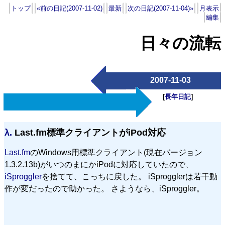
トップ
«前の日記(2007-11-02)
最新
次の日記(2007-11-04)»
月表示
編集
日々の流転
2007-11-03
[
長年日記
]
λ.
Last.fm標準クライアントがiPod対応
Last.fm
のWindows用標準クライアント(現在バージョン
1.3.2.13b)がいつのまにかiPodに対応していたので、
iSproggler
を捨てて、こっちに戻した。 iSprogglerは若干動
作が変だったので助かった。 さようなら、iSproggler。