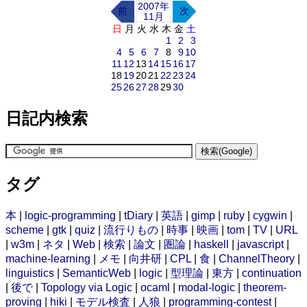
2007年
前
次
11月
日
月
火
水
木
金
土
1
2
3
4
5
6
7
8
9
10
11
12
13
14
15
16
17
18
19
20
21
22
23
24
25
26
27
28
29
30
日記内検索
タグ
本
|
logic-programming
|
tDiary
|
英語
|
gimp
|
ruby
|
cygwin
|
scheme
|
gtk
|
quiz
|
流行りもの
|
時事
|
映画
|
tom
|
TV
|
URL
|
w3m
|
ネタ
|
Web
|
検索
|
論文
|
圏論
|
haskell
|
javascript
|
machine-learning
|
メモ
|
向井研
|
CPL
|
食
|
ChannelTheory
|
linguistics
|
SemanticWeb
|
logic
|
型理論
|
東方
|
continuation
|
後で
|
Topology via Logic
|
ocaml
|
modal-logic
|
theorem-
proving
|
hiki
|
モデル検査
|
人狼
|
programming-contest
|