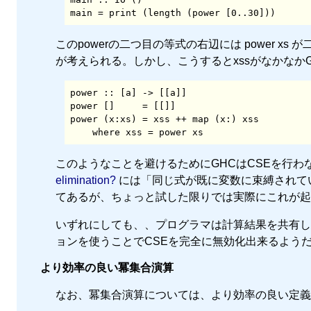
main = print (length (power [0..30]))
このpowerの二つ目の等式の右辺には power 
が考えられる。しかし、こうするとxssがなかな
power :: [a] -> [[a]]

power []     = [[]]

power (x:xs) = xss ++ map (x:) xss

    where xss = power xs
このようなことを避けるためにGHCはCSEを行わな
elimination?
には「同じ式が既に変数に束縛されている場合」
てあるが、ちょっと試した限りでは実際にこれが起
いずれにしても、、プログラマは計算結果を共有した
ョンを使うことでCSEを完全に無効化出来るよう
より効率の良い冪集合演算
なお、冪集合演算については、より効率の良い定義