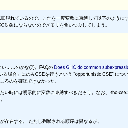
xs が二回現れているので、これを一度変数に束縛して以下のように
かGC対象にならないのでメモリを食いつぶしてしまう。
い……のかな(?)。FAQの
Does GHC do common subexpressi
にのみCSEを行うという "opportunistic CSE" につ
こるのを確認できなかった。
い時には明示的に変数に束縛すべきだろう。なお、-fno-cse
だ。
が存在する。 ただし列挙される順序は異なるが。