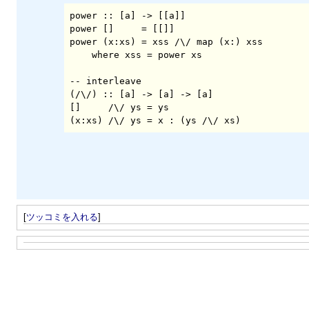
power :: [a] -> [[a]]

power []     = [[]]

power (x:xs) = xss /\/ map (x:) xss

    where xss = power xs

-- interleave

(/\/) :: [a] -> [a] -> [a]

[]     /\/ ys = ys

(x:xs) /\/ ys = x : (ys /\/ xs)
[
ツッコミを入れる
]