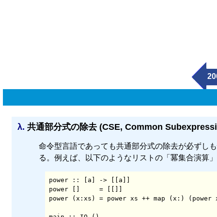
20
λ.
共通部分式の除去 (CSE, Common Subexpression 
命令型言語であっても共通部分式の除去が必ずしも
る。例えば、以下のようなリストの「冪集合演算」
power :: [a] -> [[a]]

power []     = [[]]

power (x:xs) = power xs ++ map (x:) (power x
main :: IO ()
