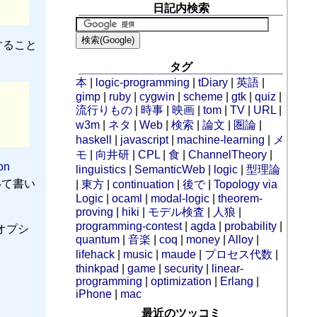
日記内検索
すること
タグ
本
|
logic-programming
|
tDiary
|
英語
|
gimp
|
ruby
|
cygwin
|
scheme
|
gtk
|
quiz
|
流行りもの
|
時事
|
映画
|
tom
|
TV
|
URL
|
w3m
|
ネタ
|
Web
|
検索
|
論文
|
圏論
|
haskell
|
javascript
|
machine-learning
|
メ
モ
|
向井研
|
CPL
|
食
|
ChannelTheory
|
on
linguistics
|
SemanticWeb
|
logic
|
型理論
いて書い
|
東方
|
continuation
|
後で
|
Topology via
Logic
|
ocaml
|
modal-logic
|
theorem-
proving
|
hiki
|
モデル検査
|
人狼
|
programming-contest
|
agda
|
probability
|
オプシ
quantum
|
音楽
|
coq
|
money
|
Alloy
|
lifehack
|
music
|
maude
|
プロセス代数
|
thinkpad
|
game
|
security
|
linear-
programming
|
optimization
|
Erlang
|
iPhone
|
mac
最近のツッコミ