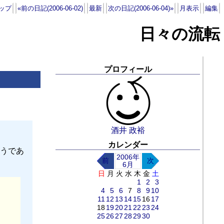
ップ
«前の日記(2006-06-02)
最新
次の日記(2006-06-04)»
月表示
編集
日々の流転
プロフィール
酒井 政裕
カレンダー
うであ
2006年
前
次
6月
日
月
火
水
木
金
土
1
2
3
4
5
6
7
8
9
10
11
12
13
14
15
16
17
18
19
20
21
22
23
24
25
26
27
28
29
30