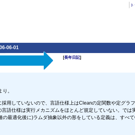
ト
06-06-01
[
長年日記
]
より。
様に採用していないので、言語仕様上はCleanの定関数や定グラ
llの言語仕様は実行メカニズムをほとんど規定していない。では
種の最適化後に)ラムダ抽象以外の形をしている定義は、すべてCl