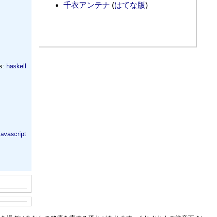
千衣アンテナ
(
はてな版
)
s:
haskell
javascript