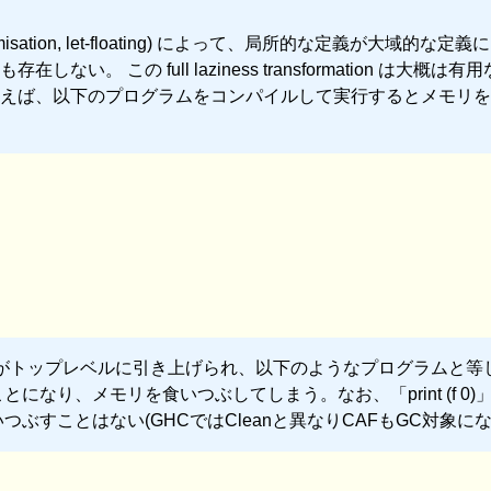
iness optimisation, let-floating) によって、局所的な定義が大域的な
 この full laziness transformation は大概は有
えば、以下のプログラムをコンパイルして実行するとメモリを
on によって xs がトップレベルに引き上げられ、以下のようなプログラムと
になり、メモリを食いつぶしてしまう。なお、「print (f 0)
つぶすことはない(GHCではCleanと異なりCAFもGC対象にな