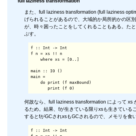
full laziness transformation
また、full laziness transformation (full laz
げられることがあるので、大域的か局所的かの区別も存在しない。
が、時々困ったことをしてくれることもある。たと
ぶす。
f :: Int -> Int

f n = xs !! n

    where xs = [0..]

main :: IO ()

main =

    do print (f maxBound)

       print (f 0)
何故なら、full laziness transformati
るため。結果、fが生きている限りxsも生きていること
するとfがGCされxsもGCされるので、メモリを食い
f :: Int -> Int
