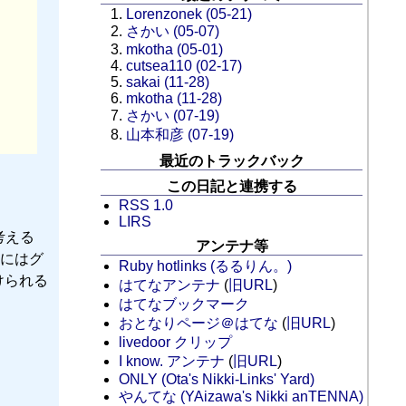
Lorenzonek (05-21)
さかい (05-07)
mkotha (05-01)
cutsea110 (02-17)
sakai (11-28)
mkotha (11-28)
さかい (07-19)
山本和彦 (07-19)
最近のトラックバック
この日記と連携する
RSS 1.0
LIRS
考える
アンテナ等
にはグ
Ruby hotlinks (るるりん。)
付けられる
はてなアンテナ
(
旧URL
)
はてなブックマーク
おとなりページ＠はてな
(
旧URL
)
livedoor クリップ
I know. アンテナ
(
旧URL
)
ONLY (Ota's Nikki-Links' Yard)
やんてな (YAizawa's Nikki anTENNA)