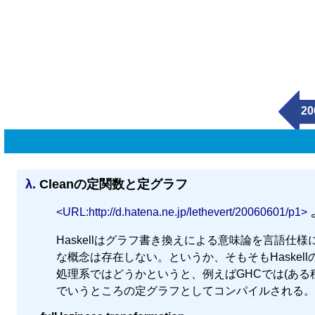
20
λ.
Cleanの定関数と定グラフ
<URL:http://d.hatena.ne.jp/lethevert/20060601/p1>
Haskellはグラフ書き換えによる意味論を言語仕
な概念は存在しない。というか、そもそもHaske
処理系ではどうかというと、例えばGHCでは(ある
でいうところの定グラフとしてコンパイルされる。