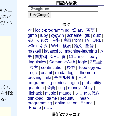
日記内検索
定義に引き上
用なのだ
食いつ
タグ
本
|
logic-programming
|
tDiary
|
英語
|
gimp
|
ruby
|
cygwin
|
scheme
|
gtk
|
quiz
|
流行りもの
|
時事
|
映画
|
tom
|
TV
|
URL
|
w3m
|
ネタ
|
Web
|
検索
|
論文
|
圏論
|
haskell
|
javascript
|
machine-learning
|
メ
モ
|
向井研
|
CPL
|
食
|
ChannelTheory
|
linguistics
|
SemanticWeb
|
logic
|
型理論
|
東方
|
continuation
|
後で
|
Topology via
Logic
|
ocaml
|
modal-logic
|
theorem-
proving
|
hiki
|
モデル検査
|
人狼
|
programming-contest
|
agda
|
probability
|
等しくな
quantum
|
音楽
|
coq
|
money
|
Alloy
|
」を削除
lifehack
|
music
|
maude
|
プロセス代数
|
thinkpad
|
game
|
security
|
linear-
る)。
programming
|
optimization
|
Erlang
|
iPhone
|
mac
最近のツッコミ