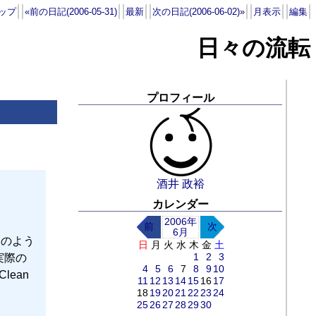
ップ
«前の日記(2006-05-31)
最新
次の日記(2006-06-02)»
月表示
編集
日々の流転
プロフィール
酒井 政裕
カレンダー
2006年
前
次
6月
フのよう
日
月
火
水
木
金
土
1
2
3
実際の
4
5
6
7
8
9
10
ean
11
12
13
14
15
16
17
18
19
20
21
22
23
24
25
26
27
28
29
30