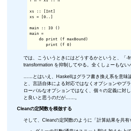
f n = xs !! n

xs :: [Int]  

xs = [0..]

main :: IO ()

main =

    do print (f maxBound)

       print (f 0)
では、こういうときにはどうするかというと、「-fno-full-
transformation を抑制してやる。全くしょー
……とはいえ、Haskellはグラフ書き換え系を
と、言語自体による対応ではなくオプションやプラ
ローバルなオプションではなく、個々の定義に対して full 
と良いと思うのだが……。
Cleanの定関数を模倣する
そして、Cleanの定関数のように「計算結果を共