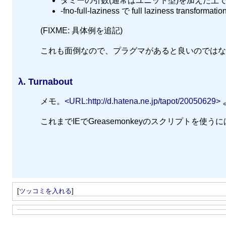
ダミーの引数(通常はユニット型)を加えた上
-fno-full-laziness で full laziness transf
(FIXME: 具体例を追記)
これも面倒なので、プラグマがあると良いのではな
λ.
Turnabout
メモ。
<URL:http://d.hatena.ne.jp/tapot/20050629>
これまでIEでGreasemonkeyのスクリプトを使うに
[
ツッコミを入れる
]