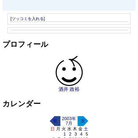
[
ツッコミを入れる
]
プロフィール
酒井 政裕
カレンダー
2003年
前
次
7月
日
月
火
水
木
金
土
1
2
3
4
5