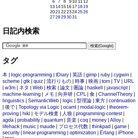
6
7
8
9
10
11
12
13
14
15
16
17
18
19
20
21
22
23
24
25
26
27
28
29
30
31
日記内検索
タグ
本
|
logic-programming
|
tDiary
|
英語
|
gimp
|
ruby
|
cygwin
|
scheme
|
gtk
|
quiz
|
流行りもの
|
時事
|
映画
|
tom
|
TV
|
URL
|
w3m
|
ネタ
|
Web
|
検索
|
論文
|
圏論
|
haskell
|
javascript
|
machine-learning
|
メモ
|
向井研
|
CPL
|
食
|
ChannelTheory
|
linguistics
|
SemanticWeb
|
logic
|
型理論
|
東方
|
continuation
|
後で
|
Topology via Logic
|
ocaml
|
modal-logic
|
theorem-
proving
|
hiki
|
モデル検査
|
人狼
|
programming-contest
|
agda
|
probability
|
quantum
|
音楽
|
coq
|
money
|
Alloy
|
lifehack
|
music
|
maude
|
プロセス代数
|
thinkpad
|
game
|
security
|
linear-programming
|
optimization
|
Erlang
|
iPhone