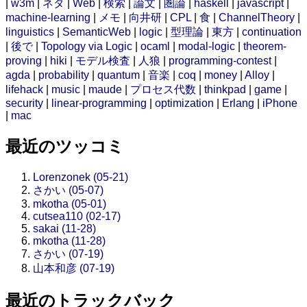
|
w3m
|
ネタ
|
Web
|
検索
|
論文
|
圏論
|
haskell
|
javascript
|
machine-learning
|
メモ
|
向井研
|
CPL
|
食
|
ChannelTheory
|
linguistics
|
SemanticWeb
|
logic
|
型理論
|
東方
|
continuation
|
後で
|
Topology via Logic
|
ocaml
|
modal-logic
|
theorem-
proving
|
hiki
|
モデル検査
|
人狼
|
programming-contest
|
agda
|
probability
|
quantum
|
音楽
|
coq
|
money
|
Alloy
|
lifehack
|
music
|
maude
|
プロセス代数
|
thinkpad
|
game
|
security
|
linear-programming
|
optimization
|
Erlang
|
iPhone
|
mac
最近のツッコミ
Lorenzonek (05-21)
さかい (05-07)
mkotha (05-01)
cutsea110 (02-17)
sakai (11-28)
mkotha (11-28)
さかい (07-19)
山本和彦 (07-19)
最近のトラックバック