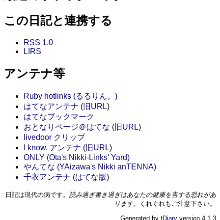
この日記と連携する
RSS 1.0
LIRS
アンテナ等
Ruby hotlinks (るるりん。)
はてなアンテナ
(
旧URL
)
はてなブックマーク
おとなりページ＠はてな
(
旧URL
)
livedoor クリップ
I know. アンテナ
(
旧URL
)
ONLY (Ota's Nikki-Links' Yard)
やんてな (YAizawa's Nikki anTENNA)
千衣アンテナ
(
はてな版
)
日記は現代の病です。
読み過ぎ書き過ぎはあなたの健康を害する恐れがあ
ります。
くれぐれもご注意下さい。
Generated by
tDiary
version 4.1.3