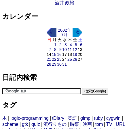
酒井 政裕
カレンダー
2002年
前
次
7月
日
月
火
水
木
金
土
1
2
3
4
5
6
7
8
9
10
11
12
13
14
15
16
17
18
19
20
21
22
23
24
25
26
27
28
29
30
31
日記内検索
タグ
本
|
logic-programming
|
tDiary
|
英語
|
gimp
|
ruby
|
cygwin
|
scheme
|
gtk
|
quiz
|
流行りもの
|
時事
|
映画
|
tom
|
TV
|
URL