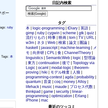
日記内検索
をサポー
タグ
ags:
ruby
本
|
logic-programming
|
tDiary
|
英語
|
gimp
|
ruby
|
cygwin
|
scheme
|
gtk
|
quiz
|
流行りもの
|
時事
|
映画
|
tom
|
TV
|
URL
|
w3m
|
ネタ
|
Web
|
検索
|
論文
|
圏論
|
haskell
|
javascript
|
machine-learning
|
メ
モ
|
向井研
|
CPL
|
食
|
ChannelTheory
|
Tags:
本
linguistics
|
SemanticWeb
|
logic
|
型理論
|
東方
|
continuation
|
後で
|
Topology via
Logic
|
ocaml
|
modal-logic
|
theorem-
proving
|
hiki
|
モデル検査
|
人狼
|
programming-contest
|
agda
|
probability
|
quantum
|
音楽
|
coq
|
money
|
Alloy
|
lifehack
|
music
|
maude
|
プロセス代数
|
thinkpad
|
game
|
security
|
linear-
programming
|
optimization
|
Erlang
|
iPhone
|
mac
最近のツッコミ