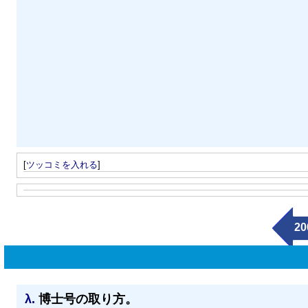
[
ツッコミを入れる
]
20
λ.
博士号の取り方。