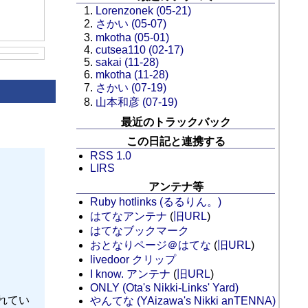
Lorenzonek (05-21)
さかい (05-07)
mkotha (05-01)
cutsea110 (02-17)
sakai (11-28)
mkotha (11-28)
さかい (07-19)
山本和彦 (07-19)
最近のトラックバック
この日記と連携する
RSS 1.0
LIRS
アンテナ等
Ruby hotlinks (るるりん。)
はてなアンテナ
(
旧URL
)
はてなブックマーク
おとなりページ＠はてな
(
旧URL
)
livedoor クリップ
I know. アンテナ
(
旧URL
)
ONLY (Ota's Nikki-Links' Yard)
れてい
やんてな (YAizawa's Nikki anTENNA)