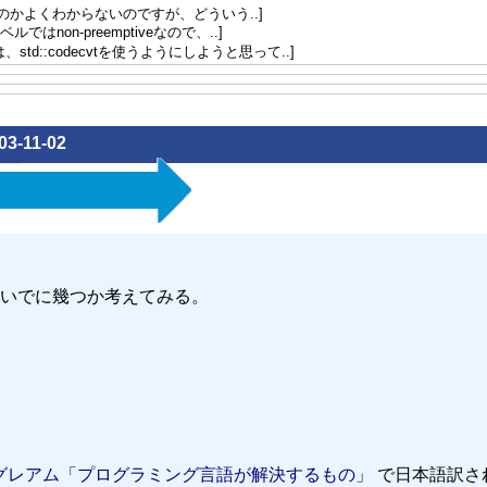
で十分なのかよくわからないのですが、どういう..]
ではnon-preemptiveなので、..]
d::codecvtを使うようにしようと思って..]
03-11-02
いでに幾つか考えてみる。
・グレアム「プログラミング言語が解決するもの」
で日本語訳さ