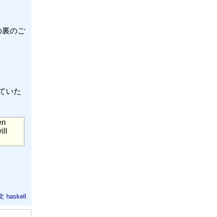
の裏のご
っていた
en
ill
文
haskell