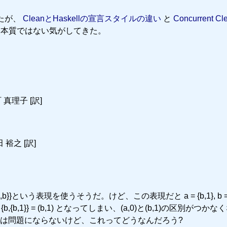
いたが、
CleanとHaskellの宣言スタイルの違い
と
Concurrent Cle
本質ではない気がしてきた。
町 真理子 [訳]
田 裕之 [訳]
}という表現を使うそうだ。けど、この表現だと a = {b,1}, b = {
},b} = {b,{b,1}} = (b,1) となってしまい、(a,0)と(b,1)の区別がつ
る場合には問題にならないけど、これってどうなんだろう?