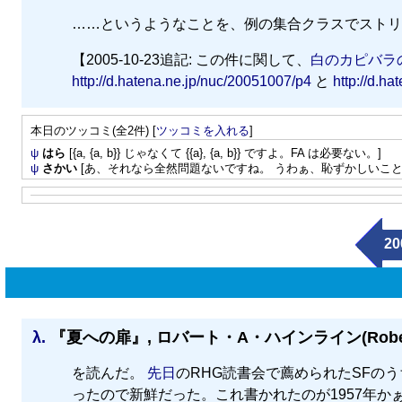
……というようなことを、例の集合クラスでストリ
【2005-10-23追記: この件に関して、
白のカピバラの逆
http://d.hatena.ne.jp/nuc/20051007/p4
と
http://d.h
本日のツッコミ(全2件) [
ツッコミを入れる
]
ψ
はら
[{a, {a, b}} じゃなくて {{a}, {a, b}} ですよ。FA は必要ない。]
ψ
さかい
[あ、それなら全然問題ないですね。 うわぁ、恥ずかしいこと
20
λ.
『夏への扉』, ロバート・A・ハインライン(Robert A.
を読んだ。
先日
のRHG読書会で薦められたSFの
ったので新鮮だった。これ書かれたのが1957年か