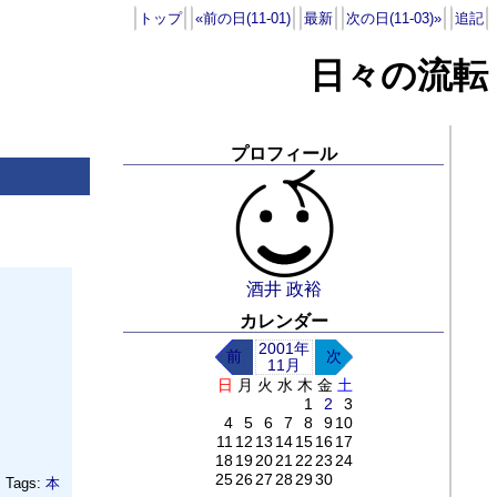
トップ
«前の日(11-01)
最新
次の日(11-03)»
追記
日々の流転
プロフィール
酒井 政裕
カレンダー
2001年
前
次
11月
日
月
火
水
木
金
土
1
2
3
4
5
6
7
8
9
10
11
12
13
14
15
16
17
18
19
20
21
22
23
24
25
26
27
28
29
30
Tags:
本