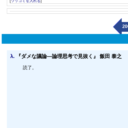
[
ツッコミを入れる
]
20
λ.
『ダメな議論—論理思考で見抜く』 飯田 泰之
読了。