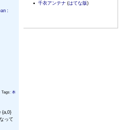
千衣アンテナ
(
はてな版
)
an :
Tags:
本
a,0}
かなくなって