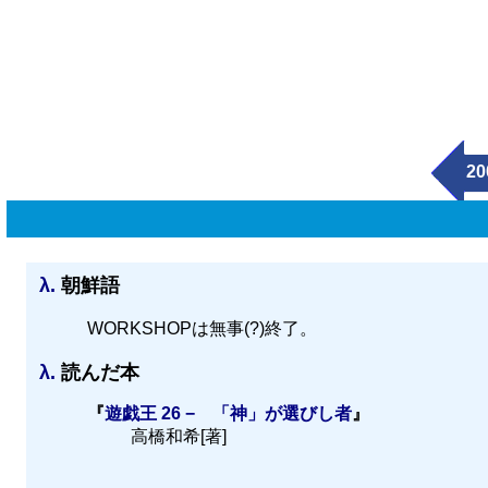
20
λ.
朝鮮語
WORKSHOPは無事(?)終了。
λ.
読んだ本
『
遊戯王 26 − 「神」が選びし者
』
高橋和希[著]