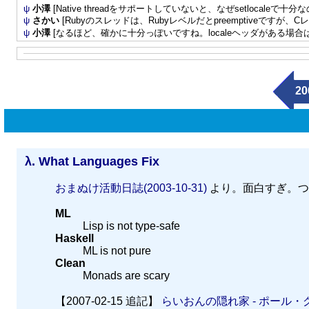
ψ
小澤
[Native threadをサポートしていないと、なぜsetlocale
ψ
さかい
[Rubyのスレッドは、Rubyレベルだとpreemptiveですが、Cレベル
ψ
小澤
[なるほど、確かに十分っぽいですね。localeヘッダがある場合は、st
20
λ.
What Languages Fix
おまぬけ活動日誌(2003-10-31)
より。面白すぎ。つ
ML
Lisp is not type-safe
Haskell
ML is not pure
Clean
Monads are scary
【2007-02-15 追記】
らいおんの隠れ家 - ポール