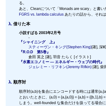
る。
あと、Cleanについて「Monads are scary」と書
FGRS vs. lambda calculus
あたりの話から、それは
λ.
借りた本
小説すばる 2003年2月号
-
『シャイニング 上』
スティーヴン・キング(Stephen King)
[著], 深
『R.O.D 第5巻』
倉田 英之 [著], 羽音 たらく [イラスト]
『水素エコノミー — エネルギー・ウェブの時代』
ジェレミー・リフキン(Jeremy Rifkin)
[著], 柴
λ.
順序対
順序対(a,b)を集合にエンコードする時には通常{a,{a,b}
とおいたときに、(a,0) = {a,{a,0}} = {a,b} = {{b,1
しまう。well-founded な集合だけを扱って