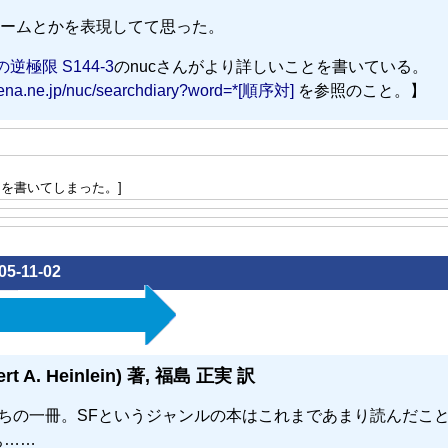
ームとかを表現してて思った。
極限 S144-3
のnucさんがより詳しいことを書いている。
atena.ne.jp/nuc/searchdiary?word=*[順序対]
を参照のこと。】
を書いてしまった。]
05-11-02
 Heinlein) 著, 福島 正実 訳
うちの一冊。SFというジャンルの本はこれまであまり読んだこ
ぁ……