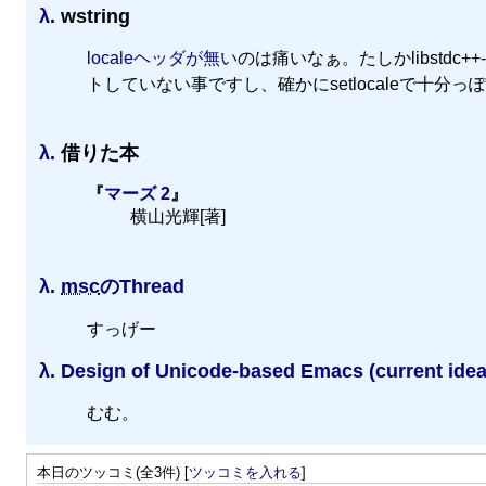
λ.
wstring
localeヘッダが無い
のは痛いなぁ。たしかlibstdc++
トしていない事ですし、確かにsetlocaleで十分っ
λ.
借りた本
『
マーズ 2
』
横山光輝[著]
λ.
msc
のThread
すっげー
λ.
Design of Unicode-based Emacs (current idea
むむ。
本日のツッコミ(全3件) [
ツッコミを入れる
]