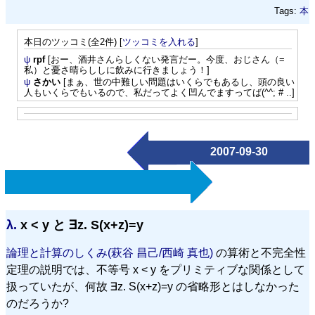
Tags:
本
本日のツッコミ(全2件) [
ツッコミを入れる
]
ψ
rpf
[おー、酒井さんらしくない発言だー。今度、おじさん（=
私）と憂さ晴らししに飲みに行きましょう！]
ψ
さかい
[まぁ、世の中難しい問題はいくらでもあるし、頭の良い
人もいくらでもいるので、私だってよく凹んでますってば(^^; # ..]
2007-09-30
λ.
x < y と ∃z. S(x+z)=y
論理と計算のしくみ(萩谷 昌己/西崎 真也)
の算術と不完全性
定理の説明では、不等号 x < y をプリミティブな関係として
扱っていたが、何故 ∃z. S(x+z)=y の省略形とはしなかった
のだろうか?