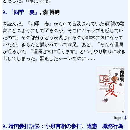
と感じた。圧倒される。
λ.
『四季 夏』
, 森 博嗣
を読んだ。『四季 春』から(Fで言及されていた)両親の殺
害にどのようにして至るのか。そこにギャップを感じてい
たので、その部分がどう表現されるのか非常に気になって
いたが、きちんと描かれていて満足。あと、「そんな理屈
が通るか?」「理屈は常に通ります」というやり取りに吹き
出してしまった。緊迫したシーンなのに……
Tags:
本
λ.
靖国参拝訴訟：小泉首相の参拝、違憲 職務行為