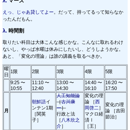
λ.
マーズ
えっ、じゃあ貸してよー
。だって、持ってるって知らなか
ったんだもん。
λ.
時間割
取りたい科目は大体こんな感じかな。こんなに取れるわけ
ないし、やっぱ水曜は休みにしたいし、どうしようかな。
あと、「変化の理論」は誰の講義を取るべきか。
曜
1限
2限
3限
4限
5限
日
9:25 〜
11:10 〜
13:00 〜
14:40 〜
16:20 〜
10:55
12:40
14:30
16:10
17:50
人工知能論
変化の理
朝鮮語
イ
［
古川康
論 ［
西
変化の理
ンテン1期
一
］
岡啓二
］
月
論 ［吉田
［関英
行政と法
マクロ経
節治］
子］
［
八木欣之
済Ⅰ
介
］
［王］