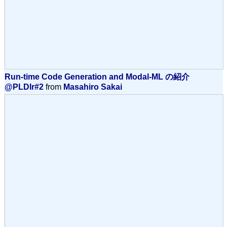
Run-time Code Generation and Modal-ML の紹介
@PLDIr#2
from
Masahiro Sakai