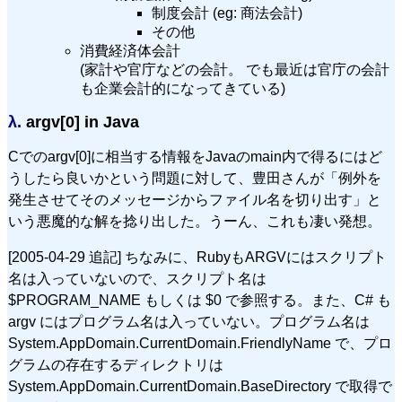
制度会計 (eg: 商法会計)
その他
消費経済体会計
(家計や官庁などの会計。 でも最近は官庁の会計
も企業会計的になってきている)
λ.
argv[0] in Java
Cでのargv[0]に相当する情報をJavaのmain内で得るにはど
うしたら良いかという問題に対して、豊田さんが「例外を
発生させてそのメッセージからファイル名を切り出す」と
いう悪魔的な解を捻り出した。うーん、これも凄い発想。
[2005-04-29 追記] ちなみに、RubyもARGVにはスクリプト
名は入っていないので、スクリプト名は
$PROGRAM_NAME もしくは $0 で参照する。また、C# も
argv にはプログラム名は入っていない。プログラム名は
System.AppDomain.CurrentDomain.FriendlyName で、プロ
グラムの存在するディレクトリは
System.AppDomain.CurrentDomain.BaseDirectory で取得で