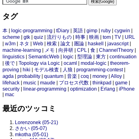
タグ
本
|
logic-programming
|
tDiary
|
英語
|
gimp
|
ruby
|
cygwin
|
scheme
|
gtk
|
quiz
|
流行りもの
|
時事
|
映画
|
tom
|
TV
|
URL
|
w3m
|
ネタ
|
Web
|
検索
|
論文
|
圏論
|
haskell
|
javascript
|
machine-learning
|
メモ
|
向井研
|
CPL
|
食
|
ChannelTheory
|
linguistics
|
SemanticWeb
|
logic
|
型理論
|
東方
|
continuation
|
後で
|
Topology via Logic
|
ocaml
|
modal-logic
|
theorem-
proving
|
hiki
|
モデル検査
|
人狼
|
programming-contest
|
agda
|
probability
|
quantum
|
音楽
|
coq
|
money
|
Alloy
|
lifehack
|
music
|
maude
|
プロセス代数
|
thinkpad
|
game
|
security
|
linear-programming
|
optimization
|
Erlang
|
iPhone
|
mac
最近のツッコミ
Lorenzonek (05-21)
さかい (05-07)
mkotha (05-01)