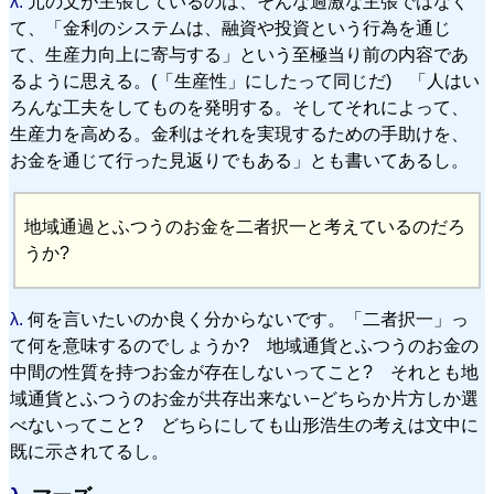
λ.
元の文が主張しているのは、そんな過激な主張ではなく
て、「金利のシステムは、融資や投資という行為を通じ
て、生産力向上に寄与する」という至極当り前の内容であ
るように思える。(「生産性」にしたって同じだ) 「人はい
ろんな工夫をしてものを発明する。そしてそれによって、
生産力を高める。金利はそれを実現するための手助けを、
お金を通じて行った見返りでもある」とも書いてあるし。
地域通過とふつうのお金を二者択一と考えているのだろ
うか?
λ.
何を言いたいのか良く分からないです。「二者択一」っ
て何を意味するのでしょうか? 地域通貨とふつうのお金の
中間の性質を持つお金が存在しないってこと? それとも地
域通貨とふつうのお金が共存出来ない−どちらか片方しか選
べないってこと? どちらにしても山形浩生の考えは文中に
既に示されてるし。