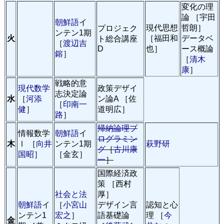
変化の理
論 ［宇田
朝鮮語
イ
現代思想
哲朗］
プロジェク
ンテン1期
火
［福田和
データベ
ト総合講座
［
渡辺吉
D
也］
ース概論
鎔
］
［
清木
康
］
戦略的意
現代数学
政策デザイ
志決定論
水
［
河添
ン論A ［佐
［
印南一
健
］
道明広］
路
］
帰納論理プ
情報数学
朝鮮語
イ
ログラミン
木
Ⅰ ［
向井
ンテン1期
萩野研
グ
［
古川康
国昭
］
［金玄］
一
］
国際経済政
策 ［西村
社会と法
厚］
朝鮮語
イ
［
小宮山
デザイン言
認知と心
ンテン1
宏之
］
語基礎論
理 ［
今
金