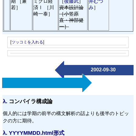
期 ［兼
ミクロ経
［
後藤武
］
井むつ
若］
済Ⅰ ［川
資本設計論
み
］
崎一泰］
［小笠原
直・神部健
一］
[
ツッコミを入れる
]
2002-09-30
λ.
コンパイラ構成論
個人的には学期の前半の構文解析の話よりも後半のトピッ
クの方に期待。
λ.
YYYYMMDD.html形式