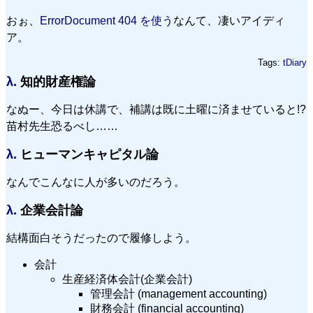
おぉ、
ErrorDocument 404 を使う
なんて、凄いアイディ
ア。
Tags:
tDiary
λ.
知的財産権論
なぬー、今日は休講で、補講は既に土曜に済ませていると!?
苗村先生恐るべし……
λ.
ヒューマンキャピタル論
なんでこんなに人が多いのだろう。
λ.
企業会計論
結構面白そうだったので履修しよう。
会計
生産経済体会計(企業会計)
管理会計 (management accounting)
財務会計 (financial accounting)