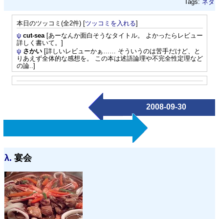
Tags:
ネタ
本日のツッコミ(全2件) [
ツッコミを入れる
]
ψ
cut-sea
[あーなんか面白そうなタイトル。 よかったらレビュー
詳しく書いて。]
ψ
さかい
[詳しいレビューかぁ…… そういうのは苦手だけど、と
りあえず全体的な感想を。 この本は述語論理や不完全性定理など
の論..]
2008-09-30
λ.
宴会