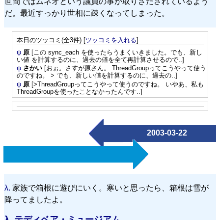
世間ではムネオという議員の事が取りざたされているよう
だ。最近すっかり世相に疎くなってしまった。
本日のツッコミ(全3件) [
ツッコミを入れる
]
ψ
原
[この sync_each を使ったらうまくいきました。でも、新し
い値 を計算するのに、過去の値を全て再計算させるので..]
ψ
さかい
[おぉ。さすが原さん。 ThreadGroupってこうやって使う
のですね。 > でも、新しい値を計算するのに、過去の..]
ψ
原
[>ThreadGroupってこうやって使うのですね。 いやあ、私も
ThreadGroupを使ったことなかったんです..]
2003-03-22
λ.
家族で箱根に遊びにいく。寒いと思ったら、箱根は雪が
降ってましたよ。
λ.
テディベア・ミュージアム