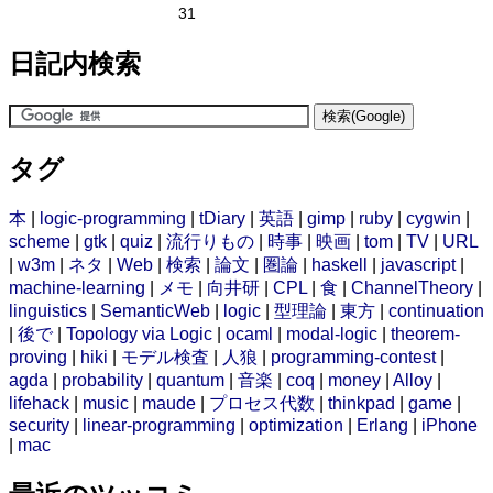
31
日記内検索
タグ
本
|
logic-programming
|
tDiary
|
英語
|
gimp
|
ruby
|
cygwin
|
scheme
|
gtk
|
quiz
|
流行りもの
|
時事
|
映画
|
tom
|
TV
|
URL
|
w3m
|
ネタ
|
Web
|
検索
|
論文
|
圏論
|
haskell
|
javascript
|
machine-learning
|
メモ
|
向井研
|
CPL
|
食
|
ChannelTheory
|
linguistics
|
SemanticWeb
|
logic
|
型理論
|
東方
|
continuation
|
後で
|
Topology via Logic
|
ocaml
|
modal-logic
|
theorem-
proving
|
hiki
|
モデル検査
|
人狼
|
programming-contest
|
agda
|
probability
|
quantum
|
音楽
|
coq
|
money
|
Alloy
|
lifehack
|
music
|
maude
|
プロセス代数
|
thinkpad
|
game
|
security
|
linear-programming
|
optimization
|
Erlang
|
iPhone
|
mac