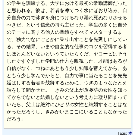
の学生を訓練する、大学における最初の常勤講師だった
と思われる。彼は、若者を凍てつく水にほおり込み、自
分自身の力で泳ぎを身につけるなり溺れ死ぬなりさせる
べきだ、という信念の持ち主だった。学生の多くは自分
のテーマに関する他人の業績をすべてマスターするま
で、独力でなにごとかに乗り出すことを先延しにしてい
る。その結果、いまや自立的な仕事のコツを習得する者
はほとんどいないというていたらくだ。ヤコービはそう
したぐずぐずした学問の仕方を敵視した。才能はあるが
自信がなく、つねにあともう少し知識を蓄えてから、あ
ともう少し学んでからと、自力で事に当たることを先先
延ばしする若者を鼓舞するために、つぎのようなたとえ
話をして聞かせた。「きみの父上が
世界中
の女性を知っ
てからでないと結婚しないという考え方に凝り固まって
いたら、父上は絶対に
ひとりの
女性と結婚することはな
かっただろうし、きみがいまここにいることもなかった
だろう」
Tags:
本