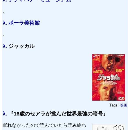
.
λ.
ポーラ美術館
.
λ.
ジャッカル
Tags:
映画
λ.
『16歳のセアラが挑んだ世界最強の暗号』
眠れなかったので読んでいたら読み終わ