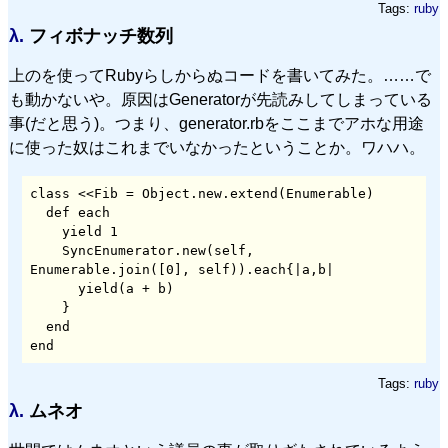
Tags:
ruby
λ.
フィボナッチ数列
上のを使ってRubyらしからぬコードを書いてみた。……で
も動かないや。原因はGeneratorが先読みしてしまっている
事(だと思う)。つまり、generator.rbをここまでアホな用途
に使った奴はこれまでいなかったということか。ワハハ。
class <<Fib = Object.new.extend(Enumerable)

  def each

    yield 1

    SyncEnumerator.new(self, 
Enumerable.join([0], self)).each{|a,b|

      yield(a + b)

    }

  end

Tags:
ruby
λ.
ムネオ