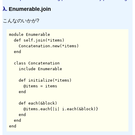
λ.
Enumerable.join
こんなのいかが?
module Enumerable

  def self.join(*items)

    Concatenation.new(*items)

  class Concatenation

    def initialize(*items)

      @items = items

    def each(&block)

      @items.each{|i| i.each(&block)}

    end

  end
