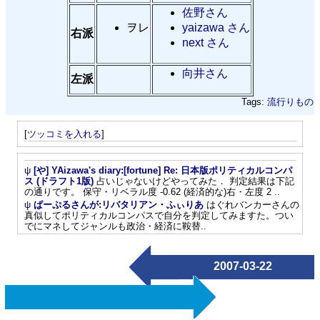
佐野さん
ヲレ
yaizawa さん
右派
next さん
向井さん
左派
Tags:
流行りもの
[
ツッコミを入れる
]
ψ
[や] YAizawa's diary:[fortune] Re: 日本版ポリティカルコンパ
ス (ドラフト1版)
占いじゃないけどやってみた． 判定結果は下記
の通りです。 保守・リベラル度 -0.62 (経済的な)右・左度 2 ..
ψ
ぱーぷるさんが:リバタリアン・ふぃりあ
はぐれバンカーさんの
真似してポリティカルコンパスで自分を判定してみますた。つい
でにマネしてジャンルも政治・経済に鞍替..
2007-03-22