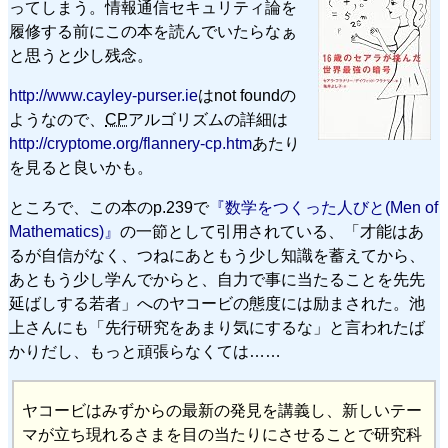
ってしまう。情報通信セキュリティ論を
履修する前にこの本を読んでいたらなぁ
と思うと少し残念。
http://www.cayley-purser.ie
はnot foundの
ようなので、
CP
アルゴリズムの詳細は
http://cryptome.org/flannery-cp.htm
あたり
を見ると良いかも。
ところで、この本のp.239で
『数学をつくった人びと(Men of
Mathematics)』
の一節として引用されている、「才能はあ
るが自信がなく、つねにあともう少し知識を蓄えてから、
あともう少し学んでからと、自力で事に当たることを先先
延ばしする若者」へのヤコービの態度には励まされた。池
上さんにも「先行研究をあまり気にするな」と言われたば
かりだし、もっと頑張らなくては……
ヤコービはみずからの最新の発見を講義し、新しいテー
マが立ち現れるさまを目の当たりにさせることで研究科