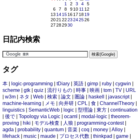
1
2
3
4
5
6
7
8
9
10
11
12
13
14
15
16
17
18
19
20
21
22
23
24
25
26
27
28
29
30
日記内検索
タグ
本
|
logic-programming
|
tDiary
|
英語
|
gimp
|
ruby
|
cygwin
|
scheme
|
gtk
|
quiz
|
流行りもの
|
時事
|
映画
|
tom
|
TV
|
URL
|
w3m
|
ネタ
|
Web
|
検索
|
論文
|
圏論
|
haskell
|
javascript
|
machine-learning
|
メモ
|
向井研
|
CPL
|
食
|
ChannelTheory
|
linguistics
|
SemanticWeb
|
logic
|
型理論
|
東方
|
continuation
|
後で
|
Topology via Logic
|
ocaml
|
modal-logic
|
theorem-
proving
|
hiki
|
モデル検査
|
人狼
|
programming-contest
|
agda
|
probability
|
quantum
|
音楽
|
coq
|
money
|
Alloy
|
lifehack
|
music
|
maude
|
プロセス代数
|
thinkpad
|
game
|