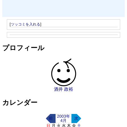
[
ツッコミを入れる
]
プロフィール
酒井 政裕
カレンダー
2003年
前
次
4月
日
月
火
水
木
金
土