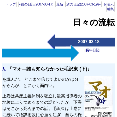
トップ
«前の日記(2007-03-17)
最新
次の日記(2007-03-19)»
月表示
編集
日々の流転
2007-03-18
[
長年日記
]
λ.
『マオ—誰も知らなかった毛沢東 (下)』
を読んだ。 どこまで信じてよいのかは分
からんが、とにかく面白い。
上巻は共産主義体制を確立し最高指導者の
地位に上りつめるまでの話だったが、下巻
はそこから死ぬまでの話。毛沢東は上巻に
に続いて権謀術数に心血を注ぎ、自らの権