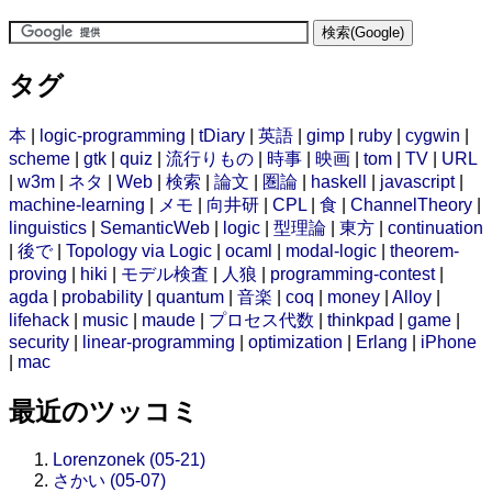
タグ
本
|
logic-programming
|
tDiary
|
英語
|
gimp
|
ruby
|
cygwin
|
scheme
|
gtk
|
quiz
|
流行りもの
|
時事
|
映画
|
tom
|
TV
|
URL
|
w3m
|
ネタ
|
Web
|
検索
|
論文
|
圏論
|
haskell
|
javascript
|
machine-learning
|
メモ
|
向井研
|
CPL
|
食
|
ChannelTheory
|
linguistics
|
SemanticWeb
|
logic
|
型理論
|
東方
|
continuation
|
後で
|
Topology via Logic
|
ocaml
|
modal-logic
|
theorem-
proving
|
hiki
|
モデル検査
|
人狼
|
programming-contest
|
agda
|
probability
|
quantum
|
音楽
|
coq
|
money
|
Alloy
|
lifehack
|
music
|
maude
|
プロセス代数
|
thinkpad
|
game
|
security
|
linear-programming
|
optimization
|
Erlang
|
iPhone
|
mac
最近のツッコミ
Lorenzonek (05-21)
さかい (05-07)