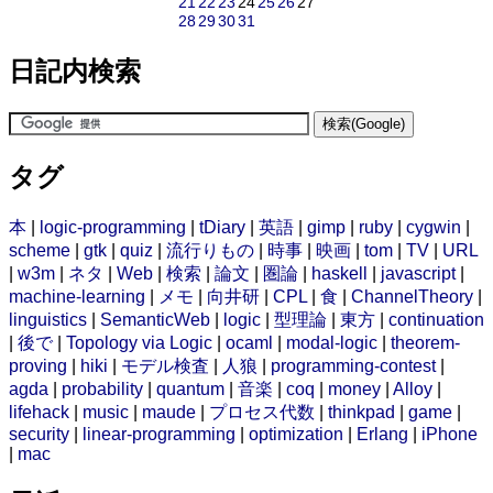
21
22
23
24
25
26
27
28
29
30
31
日記内検索
タグ
本
|
logic-programming
|
tDiary
|
英語
|
gimp
|
ruby
|
cygwin
|
scheme
|
gtk
|
quiz
|
流行りもの
|
時事
|
映画
|
tom
|
TV
|
URL
|
w3m
|
ネタ
|
Web
|
検索
|
論文
|
圏論
|
haskell
|
javascript
|
machine-learning
|
メモ
|
向井研
|
CPL
|
食
|
ChannelTheory
|
linguistics
|
SemanticWeb
|
logic
|
型理論
|
東方
|
continuation
|
後で
|
Topology via Logic
|
ocaml
|
modal-logic
|
theorem-
proving
|
hiki
|
モデル検査
|
人狼
|
programming-contest
|
agda
|
probability
|
quantum
|
音楽
|
coq
|
money
|
Alloy
|
lifehack
|
music
|
maude
|
プロセス代数
|
thinkpad
|
game
|
security
|
linear-programming
|
optimization
|
Erlang
|
iPhone
|
mac