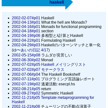
haskell
2002-02-07#p01
Haskell
2002-04-13#p01
What the hell are Monads?
2002-04-16#p01
Monads for functional programming
2002-04-18#p01
section
2002-04-19#p06
多相型とλ計算とHaskell
2002-04-22#p01
Formulating Haskell
2002-04-29#p03
Haskellのパターンマッチと単一化
(
ゆ〜あいの日記 4/17
)
2002-05-15#p08
ラムダが見苦しい
2002-06-30#p02
Monad
2002-07-02#p05
Haskell メイリングリスト
2002-07-02#p07
モナークラス
2002-07-06#p04
The Haskell Bookshelf
2002-07-11#p01
プログラミング言語論レポート
2002-07-19#p02
逃避活動: esecpl.hs
2002-08-21#p05
return
2002-09-27#p02
Symmetric Haskell
2002-11-21#p05
Template metaprogramming for
Haskell
2002-11-21#p08
チューリングの不動点演算子