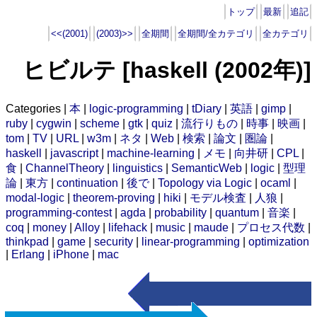
トップ
最新
追記
<<(2001)
(2003)>>
全期間
全期間/全カテゴリ
全カテゴリ
ヒビルテ [haskell (2002年)]
Categories |
本
|
logic-programming
|
tDiary
|
英語
|
gimp
|
ruby
|
cygwin
|
scheme
|
gtk
|
quiz
|
流行りもの
|
時事
|
映画
|
tom
|
TV
|
URL
|
w3m
|
ネタ
|
Web
|
検索
|
論文
|
圏論
|
haskell
|
javascript
|
machine-learning
|
メモ
|
向井研
|
CPL
|
食
|
ChannelTheory
|
linguistics
|
SemanticWeb
|
logic
|
型理
論
|
東方
|
continuation
|
後で
|
Topology via Logic
|
ocaml
|
modal-logic
|
theorem-proving
|
hiki
|
モデル検査
|
人狼
|
programming-contest
|
agda
|
probability
|
quantum
|
音楽
|
coq
|
money
|
Alloy
|
lifehack
|
music
|
maude
|
プロセス代数
|
thinkpad
|
game
|
security
|
linear-programming
|
optimization
|
Erlang
|
iPhone
|
mac