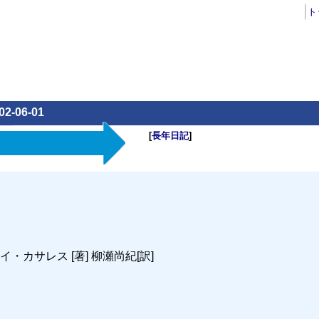
ト
02-06-01
[
長年日記
]
カサレス [著] 柳瀬尚紀[訳]