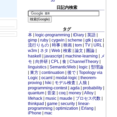
30
日記内検索
タグ
本
|
logic-programming
|
tDiary
|
英語
|
gimp
|
ruby
|
cygwin
|
scheme
|
gtk
|
quiz
|
流行りもの
|
時事
|
映画
|
tom
|
TV
|
URL
|
w3m
|
ネタ
|
Web
|
検索
|
論文
|
圏論
|
haskell
|
javascript
|
machine-learning
|
メ
モ
|
向井研
|
CPL
|
食
|
ChannelTheory
|
linguistics
|
SemanticWeb
|
logic
|
型理論
|
東方
|
continuation
|
後で
|
Topology via
Logic
|
ocaml
|
modal-logic
|
theorem-
proving
|
hiki
|
モデル検査
|
人狼
|
programming-contest
|
agda
|
probability
|
quantum
|
音楽
|
coq
|
money
|
Alloy
|
lifehack
|
music
|
maude
|
プロセス代数
|
thinkpad
|
game
|
security
|
linear-
programming
|
optimization
|
Erlang
|
iPhone
|
mac