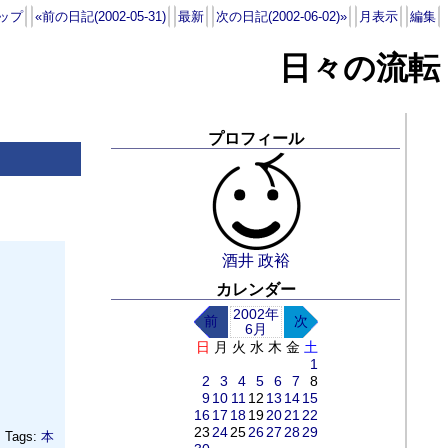
ップ
«前の日記(2002-05-31)
最新
次の日記(2002-06-02)»
月表示
編集
日々の流転
プロフィール
酒井 政裕
カレンダー
2002年
前
次
6月
日
月
火
水
木
金
土
1
2
3
4
5
6
7
8
9
10
11
12
13
14
15
16
17
18
19
20
21
22
23
24
25
26
27
28
29
Tags:
本