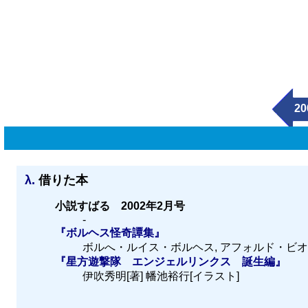
20
λ.
借りた本
小説すばる 2002年2月号
-
『ボルヘス怪奇譚集』
ボルへ・ルイス・ボルヘス, アフォルド・ビオイ・
『星方遊撃隊 エンジェルリンクス 誕生編』
伊吹秀明[著] 幡池裕行[イラスト]