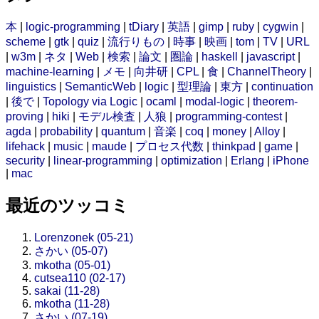
本
|
logic-programming
|
tDiary
|
英語
|
gimp
|
ruby
|
cygwin
|
scheme
|
gtk
|
quiz
|
流行りもの
|
時事
|
映画
|
tom
|
TV
|
URL
|
w3m
|
ネタ
|
Web
|
検索
|
論文
|
圏論
|
haskell
|
javascript
|
machine-learning
|
メモ
|
向井研
|
CPL
|
食
|
ChannelTheory
|
linguistics
|
SemanticWeb
|
logic
|
型理論
|
東方
|
continuation
|
後で
|
Topology via Logic
|
ocaml
|
modal-logic
|
theorem-
proving
|
hiki
|
モデル検査
|
人狼
|
programming-contest
|
agda
|
probability
|
quantum
|
音楽
|
coq
|
money
|
Alloy
|
lifehack
|
music
|
maude
|
プロセス代数
|
thinkpad
|
game
|
security
|
linear-programming
|
optimization
|
Erlang
|
iPhone
|
mac
最近のツッコミ
Lorenzonek (05-21)
さかい (05-07)
mkotha (05-01)
cutsea110 (02-17)
sakai (11-28)
mkotha (11-28)
さかい (07-19)