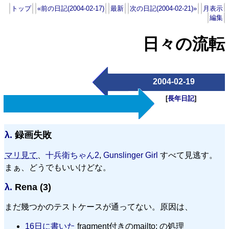
トップ
«前の日記(2004-02-17)
最新
次の日記(2004-02-21)»
月表示
編集
日々の流転
2004-02-19
[
長年日記
]
λ.
録画失敗
マリ見て
、
十兵衛ちゃん2
,
Gunslinger Girl
すべて見逃す。
まぁ、どうでもいいけどな。
λ.
Rena (3)
まだ幾つかのテストケースが通ってない。原因は、
16日に書いた
fragment付きのmailto: の処理